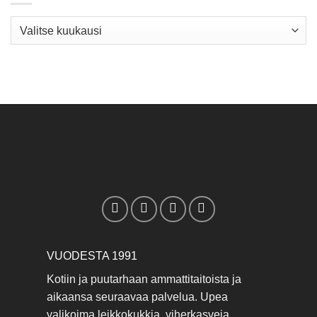
Arkisto
VUODESTA 1991
Kotiin ja puutarhaan ammattitaitoista ja
aikaansa seuraavaa palvelua. Upea
valikoima leikkokukkia, viherkasveja,