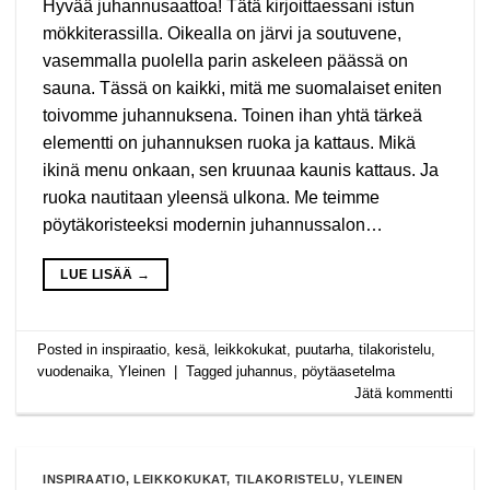
Hyvää juhannusaattoa! Tätä kirjoittaessani istun
mökkiterassilla. Oikealla on järvi ja soutuvene,
vasemmalla puolella parin askeleen päässä on
sauna. Tässä on kaikki, mitä me suomalaiset eniten
toivomme juhannuksena. Toinen ihan yhtä tärkeä
elementti on juhannuksen ruoka ja kattaus. Mikä
ikinä menu onkaan, sen kruunaa kaunis kattaus. Ja
ruoka nautitaan yleensä ulkona. Me teimme
pöytäkoristeeksi modernin juhannussalon…
LUE LISÄÄ
→
Posted in
inspiraatio
,
kesä
,
leikkokukat
,
puutarha
,
tilakoristelu
,
vuodenaika
,
Yleinen
|
Tagged
juhannus
,
pöytäasetelma
Jätä kommentti
INSPIRAATIO
,
LEIKKOKUKAT
,
TILAKORISTELU
,
YLEINEN