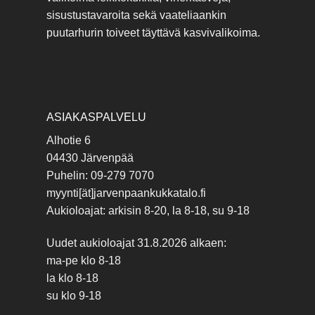
sisustustavaroita sekä vaateliaankin
puutarhurin toiveet täyttävä kasvivalikoima.
ASIAKASPALVELU
Alhotie 6
04430 Järvenpää
Puhelin: 09-279 7070
myynti[ät]jarvenpaankukkatalo.fi
Aukioloajat: arkisin 8-20, la 8-18, su 9-18
Uudet aukioloajat 31.8.2026 alkaen:
ma-pe klo 8-18
la klo 8-18
su klo 9-18