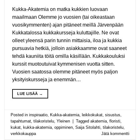
Kukka-Akatemia on matka kukkien luovaan
maailmaan Olemme jo vuosien (tai oikeastaan
vuosikymmenten) ajan pitäneet meillä Järvenpään
Kukkatalossa kukkakursseja kuluttajille. Ne ovat
olleet yleensä parin tunnin mittaisia, iloa ja kukkia
pursuavia hetkiä, jolloin asiakkaamme ovat saaneet
tehdä kauniita töitä omilla käsillään. Kukkakouluksi
kurssit muotoutuivat kymmenisen vuotta sitten.
Vuosien saatossa olemme pitäneet myös paljon
yksityiskursseja ja enemmän…
LUE LISÄÄ
→
Posted in
inspiraatio
,
Kukka-akatemia
,
leikkokukat
,
sisustus
,
tapahtumat
,
tilakoristelu
,
Yleinen
|
Tagged
akatemia
,
floristi
,
kukat
,
kukka-akatemia
,
oppiminen
,
Saija Sitolahti
,
tilakoristelu
,
verkkokauppa
Jätä kommentti