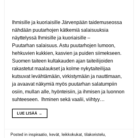
Ihmisille ja kuoriaisille Järvenpään taidemuseossa
nähdään puutarhojen kätkemiä salaisuuksia
näyttelyssä Ihmisille ja kuoriaisille –
Puutarhan salaisuus. Astu puutarhojen lumoon,
hehkuvien kukkien, kasvien ja puiden siimekseen.
Suomen taiteen kultakauden ajan taiteilijoiden
rakastetut maalaukset ja kolme nykytaiteilijaa
kutsuvat levähtämään, virkistymään ja nauttimaan,
ja avaavat näkymiä myös puutarhan salatumpiin
osiin, mullan alle, hyönteisiin, ja ihmisen ja luonnon
suhteeseen. Ihminen sekä vaalii, viihtyy…
LUE LISÄÄ
→
Posted in
inspiraatio
,
kevät
,
leikkokukat
,
tilakoristelu
,