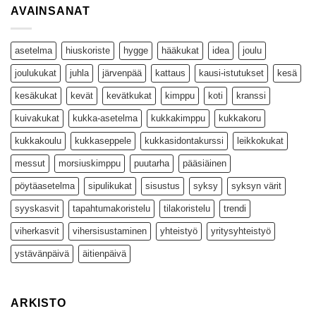
AVAINSANAT
asetelma
hiuskoriste
hygge
hääkukat
idea
joulu
joulukukat
juhla
järvenpää
kattaus
kausi-istutukset
kesä
kesäkukat
kevät
kevätkukat
kimppu
koti
kranssi
kuivakukat
kukka-asetelma
kukkakimppu
kukkakoru
kukkakoulu
kukkaseppele
kukkasidontakurssi
leikkokukat
messut
morsiuskimppu
puutarha
pääsiäinen
pöytäasetelma
sipulikukat
sisustus
syksy
syksyn värit
syyskasvit
tapahtumakoristelu
tilakoristelu
trendi
viherkasvit
vihersisustaminen
yhteistyö
yritysyhteistyö
ystävänpäivä
äitienpäivä
ARKISTO