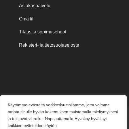
Asiakaspalvelu
Oma tili
Tilaus ja sopimusehdot
Rekisteri- ja tietosuojaseloste
Käytämme evästeitä verkkosivustollamme, jotta voimme
tarjota sinulle hyvän kokemuksen muistamalla mieltymyksesi
Credit
MasterCard
Visa
Visa
ja toistuvat vierailut. Napsauttamalla Hyväksy hyväksyt
Card
Electron
kaikkien evästeiden käytön.
KESÄJUHLAT
KUKKAKAUPPA
LAHJAKORTIT
KUKKALÄHETYS