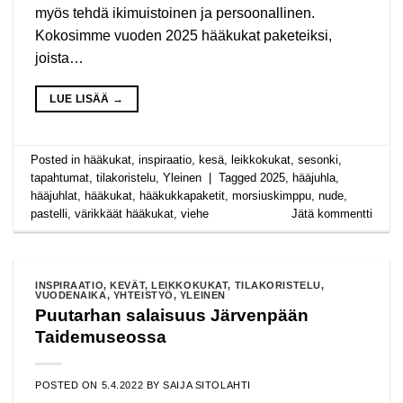
myös tehdä ikimuistoinen ja persoonallinen.
Kokosimme vuoden 2025 hääkukat paketeiksi,
joista…
LUE LISÄÄ
→
Posted in
hääkukat
,
inspiraatio
,
kesä
,
leikkokukat
,
sesonki
,
tapahtumat
,
tilakoristelu
,
Yleinen
|
Tagged
2025
,
hääjuhla
,
hääjuhlat
,
hääkukat
,
hääkukkapaketit
,
morsiuskimppu
,
nude
,
pastelli
,
värikkäät hääkukat
,
viehe
Jätä kommentti
INSPIRAATIO
,
KEVÄT
,
LEIKKOKUKAT
,
TILAKORISTELU
,
VUODENAIKA
,
YHTEISTYÖ
,
YLEINEN
Puutarhan salaisuus Järvenpään
Taidemuseossa
POSTED ON
5.4.2022
BY
SAIJA SITOLAHTI