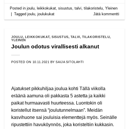
Posted in
joulu
,
leikkokukat
,
sisustus
,
talvi
,
tilakoristelu
,
Yleinen
|
Tagged
joulu
,
joulukukat
Jätä kommentti
JOULU
,
LEIKKOKUKAT
,
SISUSTUS
,
TALVI
,
TILAKORISTELU
,
YLEINEN
Joulun odotus virallisesti alkanut
POSTED ON
10.11.2021
BY
SAIJA SITOLAHTI
Ajatukset pikkuhiljaa joulua kohti Tällä viikolla
eräänä aamuna oli pakkasta 5 astetta ja kaikki
paikat hurmaavasti huurteessa. Luontokin oli
koristellut itsensä “joulutunnelmaan”. Meidän
kasvihuone sai jouluisia elementtejä myös. Seinälle
ripustettiin havuköynnös, joka koristeltiin kukkasin.