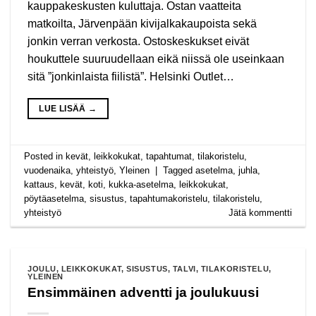
kauppakeskusten kuluttaja. Ostan vaatteita
matkoilta, Järvenpään kivijalkakaupoista sekä
jonkin verran verkosta. Ostoskeskukset eivät
houkuttele suuruudellaan eikä niissä ole useinkaan
sitä ”jonkinlaista fiilistä”. Helsinki Outlet…
LUE LISÄÄ
→
Posted in
kevät
,
leikkokukat
,
tapahtumat
,
tilakoristelu
,
vuodenaika
,
yhteistyö
,
Yleinen
|
Tagged
asetelma
,
juhla
,
kattaus
,
kevät
,
koti
,
kukka-asetelma
,
leikkokukat
,
pöytäasetelma
,
sisustus
,
tapahtumakoristelu
,
tilakoristelu
,
yhteistyö
Jätä kommentti
JOULU
,
LEIKKOKUKAT
,
SISUSTUS
,
TALVI
,
TILAKORISTELU
,
YLEINEN
Ensimmäinen adventti ja joulukuusi