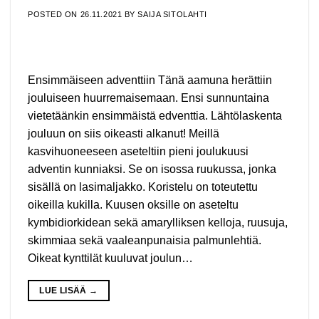
POSTED ON
26.11.2021
BY
SAIJA SITOLAHTI
Ensimmäiseen adventtiin Tänä aamuna herättiin
jouluiseen huurremaisemaan. Ensi sunnuntaina
vietetäänkin ensimmäistä edventtia. Lähtölaskenta
jouluun on siis oikeasti alkanut! Meillä
kasvihuoneeseen aseteltiin pieni joulukuusi
adventin kunniaksi. Se on isossa ruukussa, jonka
sisällä on lasimaljakko. Koristelu on toteutettu
oikeilla kukilla. Kuusen oksille on aseteltu
kymbidiorkidean sekä amarylliksen kelloja, ruusuja,
skimmiaa sekä vaaleanpunaisia palmunlehtiä.
Oikeat kynttilät kuuluvat joulun…
LUE LISÄÄ
→