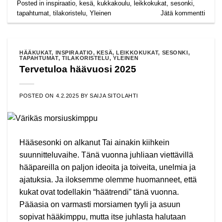
Posted in
inspiraatio
,
kesä
,
kukkakoulu
,
leikkokukat
,
sesonki
,
tapahtumat
,
tilakoristelu
,
Yleinen
Jätä kommentti
HÄÄKUKAT
,
INSPIRAATIO
,
KESÄ
,
LEIKKOKUKAT
,
SESONKI
,
TAPAHTUMAT
,
TILAKORISTELU
,
YLEINEN
Tervetuloa häävuosi 2025
POSTED ON
4.2.2025
BY
SAIJA SITOLAHTI
Hääsesonki on alkanut Tai ainakin kiihkein
suunnitteluvaihe. Tänä vuonna juhliaan viettävillä
hääpareilla on paljon ideoita ja toiveita, unelmia ja
ajatuksia. Ja iloksemme olemme huomanneet, että
kukat ovat todellakin “häätrendi” tänä vuonna.
Pääasia on varmasti morsiamen tyyli ja asuun
sopivat hääkimppu, mutta itse juhlasta halutaan