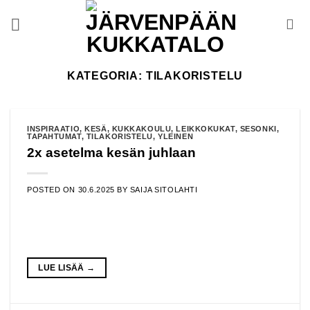
Skip
to
content
KATEGORIA:
TILAKORISTELU
INSPIRAATIO
,
KESÄ
,
KUKKAKOULU
,
LEIKKOKUKAT
,
SESONKI
,
TAPAHTUMAT
,
TILAKORISTELU
,
YLEINEN
2x asetelma kesän juhlaan
POSTED ON
30.6.2025
BY
SAIJA SITOLAHTI
LUE LISÄÄ
→