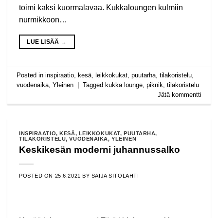
toimi kaksi kuormalavaa. Kukkaloungen kulmiin
nurmikkoon…
LUE LISÄÄ
→
Posted in
inspiraatio
,
kesä
,
leikkokukat
,
puutarha
,
tilakoristelu
,
vuodenaika
,
Yleinen
|
Tagged
kukka lounge
,
piknik
,
tilakoristelu
Jätä kommentti
INSPIRAATIO
,
KESÄ
,
LEIKKOKUKAT
,
PUUTARHA
,
TILAKORISTELU
,
VUODENAIKA
,
YLEINEN
Keskikesän moderni juhannussalko
POSTED ON
25.6.2021
BY
SAIJA SITOLAHTI