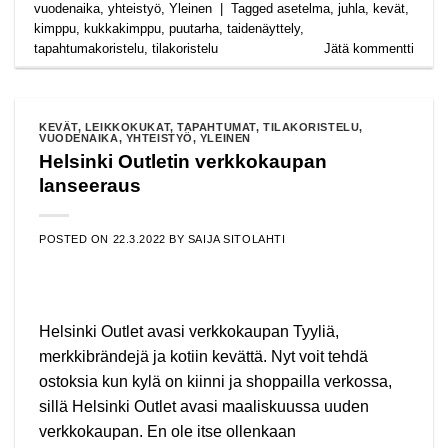
vuodenaika
,
yhteistyö
,
Yleinen
|
Tagged
asetelma
,
juhla
,
kevät
,
kimppu
,
kukkakimppu
,
puutarha
,
taidenäyttely
,
tapahtumakoristelu
,
tilakoristelu
Jätä kommentti
KEVÄT
,
LEIKKOKUKAT
,
TAPAHTUMAT
,
TILAKORISTELU
,
VUODENAIKA
,
YHTEISTYÖ
,
YLEINEN
Helsinki Outletin verkkokaupan
lanseeraus
POSTED ON
22.3.2022
BY
SAIJA SITOLAHTI
Helsinki Outlet avasi verkkokaupan Tyyliä,
merkkibrändejä ja kotiin kevättä. Nyt voit tehdä
ostoksia kun kylä on kiinni ja shoppailla verkossa,
sillä Helsinki Outlet avasi maaliskuussa uuden
verkkokaupan. En ole itse ollenkaan