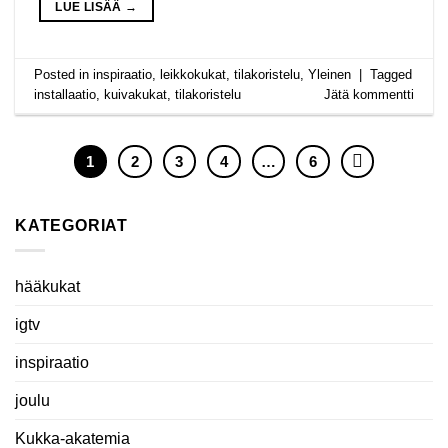
LUE LISÄÄ
→
Posted in
inspiraatio
,
leikkokukat
,
tilakoristelu
,
Yleinen
|
Tagged
installaatio
,
kuivakukat
,
tilakoristelu
Jätä kommentti
1
2
3
4
…
6
KATEGORIAT
hääkukat
igtv
inspiraatio
joulu
Kukka-akatemia