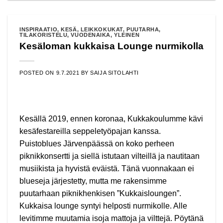
INSPIRAATIO
,
KESÄ
,
LEIKKOKUKAT
,
PUUTARHA
,
TILAKORISTELU
,
VUODENAIKA
,
YLEINEN
Kesäloman kukkaisa Lounge nurmikolla
POSTED ON
9.7.2021
BY
SAIJA SITOLAHTI
Kesällä 2019, ennen koronaa, Kukkakoulumme kävi
kesäfestareilla seppeletyöpajan kanssa.
Puistoblues Järvenpäässä on koko perheen
piknikkonsertti ja siellä istutaan vilteillä ja nautitaan
musiikista ja hyvistä eväistä. Tänä vuonnakaan ei
blueseja järjestetty, mutta me rakensimme
puutarhaan piknikhenkisen ”Kukkaisloungen”.
Kukkaisa lounge syntyi helposti nurmikolle. Alle
levitimme muutamia isoja mattoja ja vilttejä. Pöytänä