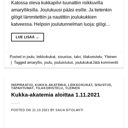
Katossa oleva kukkapilvi tuunattiin roikkuvilla
amarylliksilla. Joulukuusi pääsi esille. Ja tietenkin
glögit lämmitettiin ja nautittiin joulukukkien
katveessa. Helpoin joulutunnelman luoja: glögi…
LUE LISÄÄ
→
Posted in
joulu
,
leikkokukat
,
sisustus
,
talvi
,
tilakoristelu
,
Yleinen
|
Tagged
amaryllis
,
joulu
,
jouluistutus
,
joulukukat
Jätä kommentti
INSPIRAATIO
,
KUKKA-AKATEMIA
,
LEIKKOKUKAT
,
SISUSTUS
,
TAPAHTUMAT
,
TILAKORISTELU
,
YLEINEN
Kukka-akatemia aloittaa 1.11.2021
POSTED ON
21.10.2021
BY
SAIJA SITOLAHTI