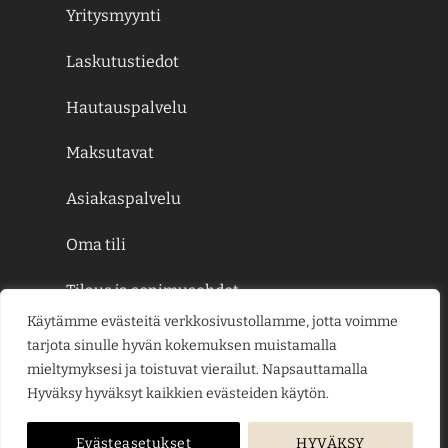
Yritysmyynti
Laskutustiedot
Hautauspalvelu
Maksutavat
Asiakaspalvelu
Oma tili
Tilaus ja sopimusehdot
Käytämme evästeitä verkkosivustollamme, jotta voimme
Rekisteri- ja tietosuojaseloste
tarjota sinulle hyvän kokemuksen muistamalla
mieltymyksesi ja toistuvat vierailut. Napsauttamalla
Hyväksy hyväksyt kaikkien evästeiden käytön.
Evästeasetukset
HYVÄKSY