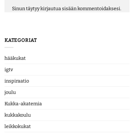
Sinun täytyy
kirjautua sisään
kommentoidaksesi.
KATEGORIAT
hääkukat
igtv
inspiraatio
joulu
Kukka-akatemia
kukkakoulu
leikkokukat