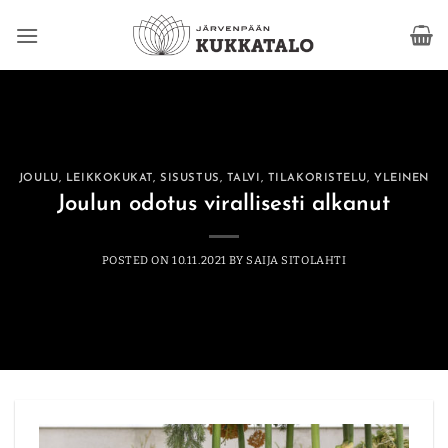
Skip
to
content
JOULU
,
LEIKKOKUKAT
,
SISUSTUS
,
TALVI
,
TILAKORISTELU
,
YLEINEN
Joulun odotus virallisesti alkanut
POSTED ON
10.11.2021
BY
SAIJA SITOLAHTI