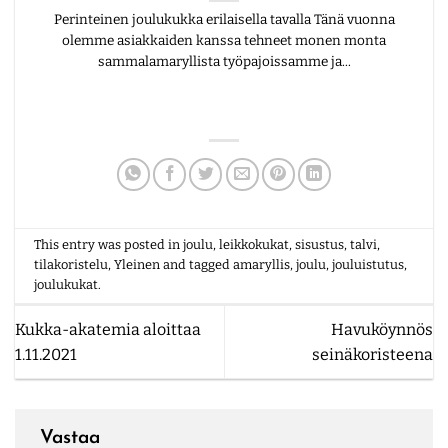
Perinteinen joulukukka erilaisella tavalla Tänä vuonna
olemme asiakkaiden kanssa tehneet monen monta
sammalamaryllista työpajoissamme ja...
This entry was posted in
joulu
,
leikkokukat
,
sisustus
,
talvi
,
tilakoristelu
,
Yleinen
and tagged
amaryllis
,
joulu
,
jouluistutus
,
joulukukat
.
Kukka-akatemia aloittaa
Havuköynnös
1.11.2021
seinäkoristeena
Vastaa