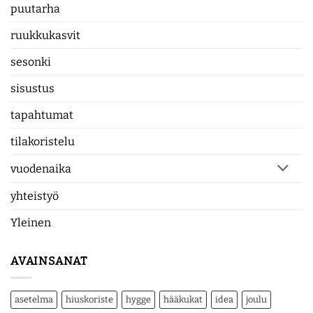
puutarha
ruukkukasvit
sesonki
sisustus
tapahtumat
tilakoristelu
vuodenaika
yhteistyö
Yleinen
AVAINSANAT
asetelma
hiuskoriste
hygge
hääkukat
idea
joulu