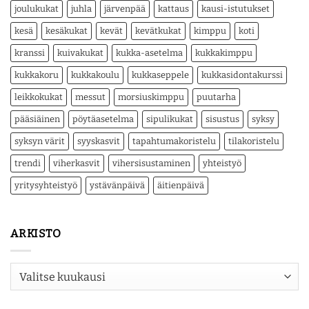
joulukukat
juhla
järvenpää
kattaus
kausi-istutukset
kesä
kesäkukat
kevät
kevätkukat
kimppu
koti
kranssi
kuivakukat
kukka-asetelma
kukkakimppu
kukkakoru
kukkakoulu
kukkaseppele
kukkasidontakurssi
leikkokukat
messut
morsiuskimppu
puutarha
pääsiäinen
pöytäasetelma
sipulikukat
sisustus
syksy
syksyn värit
syyskasvit
tapahtumakoristelu
tilakoristelu
trendi
viherkasvit
vihersisustaminen
yhteistyö
yritysyhteistyö
ystävänpäivä
äitienpäivä
ARKISTO
Arkisto