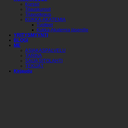
Kurssit
Tilauskurssit
Tilavuokraus
KUKKA-AKATEMIA
Tuotteet
Kukka-Akatemia jäsenille
YRITYSMYYNTI
BLOGI
ME
ASIAKASPALVELU
TARINA
SAIJA SITOLAHTI
TEKIJÄT
Kirjaudu