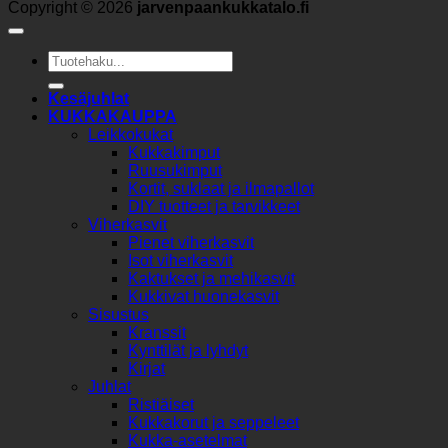
Copyright © 2026
jarvenpaankukkatalo.fi
Etsi:
Kesäjuhlat
KUKKAKAUPPA
Leikkokukat
Kukkakimput
Ruusukimput
Kortit, suklaat ja ilmapallot
DIY tuotteet ja tarvikkeet
Viherkasvit
Pienet viherkasvit
Isot viherkasvit
Kaktukset ja mehikasvit
Kukkivat huonekasvit
Sisustus
Kranssit
Kynttilät ja lyhdyt
Kirjat
Juhlat
Ristiäiset
Kukkakorut ja seppeleet
Kukka-asetelmat