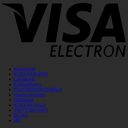
V
E
Kesäjuhlat
KUKKAKAUPPA
Lahjakortit
Kukkalähetys
PUUTARHAMYYMÄLÄ
Hautauspalvelu
Hääkukat
KUKKAKOULU
YRITYSMYYNTI
BLOGI
ME