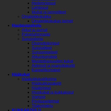
Hedelmäpuut
Lehtipuut
Mullat ja lannoitteet
Omaleikkokukka
Omaleikkokukan taimet
Hautauspalvelu
Arkut ja uurnat
Palveluhinnasto
Surusidonta
Osanottokimput
Surulaitteet
Suruseppeleet
Arkunkoristeet
Muistotilaisuuden kukat
Adressit ja osanottokortit
Kappelikoristeet
Hääkukat
Hääkukkavalikoima
Hääkukkapaketit
Hääkimput
Hiuskukat ja kukkakorut
Vieheet
Pöytäasetelmat
Tilakoristelu
KUKKAKOULU