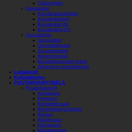
Tilakoristelu
Kuivakukat
Kuivakukkamallisto
Kuivakukkatyöt
Kuivakukat irto
Kuivakukka DIY
Surusidonta
Surulaitteet
Osanottokimput
Suruseppeleet
Arkunkoristeet
Muistotilaisuuden kukat
Adressit ja osanottokortit
Lahjakortit
Kukkalähetys
PUUTARHAMYYMÄLÄ
Puutarhakasvit
Kesäkukat
Perennat
Koristepensaat
Köynnökset ja kärhöt
Ruusut
Alppiruusut
Havukasvit
Marjapensaat