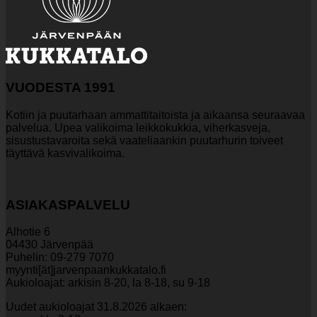
VUODESTA 1991
Kotiin ja puutarhaan ammattitaitoista ja aikaansa seuraavaa
palvelua. Upea valikoima leikkokukkia, viherkasveja,
sisustustavaroita sekä vaateliaankin puutarhurin toiveet
täyttävä kasvivalikoima.
ASIAKASPALVELU
Alhotie 6
04430 Järvenpää
Puhelin: 09-279 7070
myynti[ät]jarvenpaankukkatalo.fi
Aukioloajat: arkisin 8-20, la 8-18, su 9-18
Uudet aukioloajat 31.8.2026 alkaen: