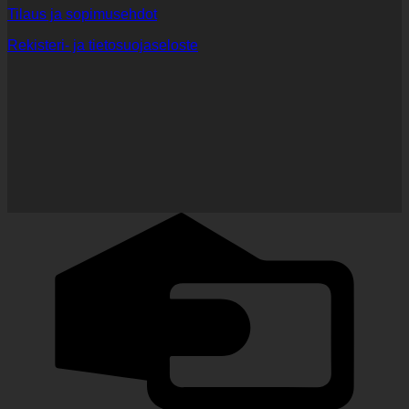
Tilaus ja sopimusehdot
Rekisteri- ja tietosuojaseloste
C
C