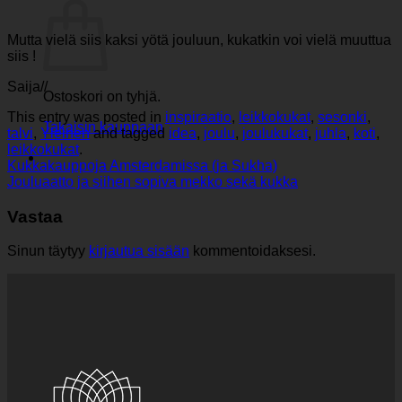
Mutta vielä siis kaksi yötä jouluun, kukatkin voi vielä muuttua
siis !
Saija//
Ostoskori on tyhjä.
This entry was posted in
inspiraatio
,
leikkokukat
,
sesonki
,
Takaisin kauppaan
talvi
,
Yleinen
and tagged
idea
,
joulu
,
joulukukat
,
juhla
,
koti
,
leikkokukat
.
Kukkakauppoja Amsterdamissa (ja Sukha)
Jouluaatto ja siihen sopiva mekko sekä kukka
Vastaa
Sinun täytyy
kirjautua sisään
kommentoidaksesi.