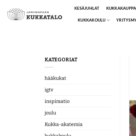
Skip
KESÄJUHLAT
KUKKAKAUPP
to
content
KUKKAKOULU
YRITYSM
KATEGORIAT
hääkukat
igtv
inspiraatio
joulu
Kukka-akatemia
kukkakoulu