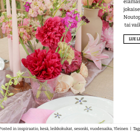
elämäs
jokaise
Noutop
tai va
LUE 
Posted in
inspiraatio
,
kesä
,
leikkokukat
,
sesonki
,
vuodenaika
,
Yleinen
|
Ta