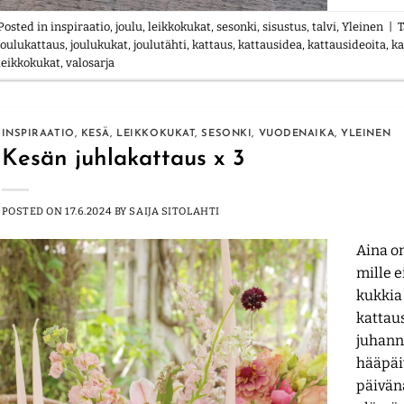
Posted in
inspiraatio
,
joulu
,
leikkokukat
,
sesonki
,
sisustus
,
talvi
,
Yleinen
|
joulukattaus
,
joulukukat
,
joulutähti
,
kattaus
,
kattausidea
,
kattausideoita
,
ka
leikkokukat
,
valosarja
INSPIRAATIO
,
KESÄ
,
LEIKKOKUKAT
,
SESONKI
,
VUODENAIKA
,
YLEINEN
Kesän juhlakattaus x 3
POSTED ON
17.6.2024
BY
SAIJA SITOLAHTI
Aina on
mille e
kukkia
kattaus
juhannu
hääpäi
päivänä