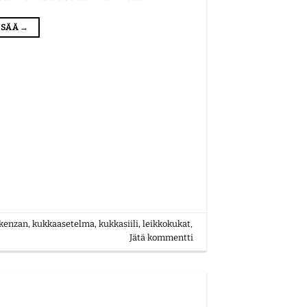
LISÄÄ
→
kenzan
,
kukkaasetelma
,
kukkasiili
,
leikkokukat
,
Jätä kommentti