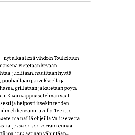
– nyt alkaa kesä vihdoin Toukokuun
äisenä vietetään kevään
htaa, juhlitaan, nautitaan hyvää
, puuhaillaan parvekkeella ja
assa, grillataan ja katetaan pöytä
ksi. Kivan vappuasetelman saat
sesti ja helposti itsekin tehden
ilin eli kenzanin avulla. Tee itse
etelma näillä ohjeilla Valitse vettä
astia, jossa on sen verran reunaa,
että mahtuu astiaan vähintään…