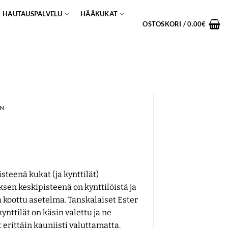
HAUTAUSPALVELU
HÄÄKUKAT
OSTOSKORI /
0.00
€
EN
steenä kukat (ja kynttilät)
sen keskipisteenä on kynttilöistä ja
 koottu asetelma. Tanskalaiset Ester
kynttilät on käsin valettu ja ne
 erittäin kauniisti valuttamatta.