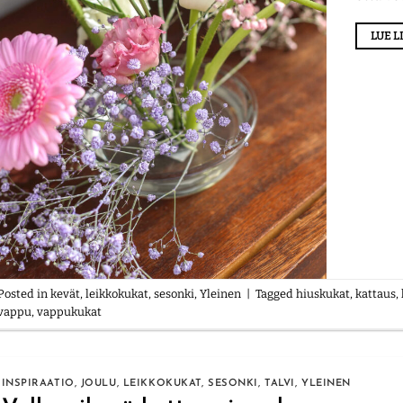
LUE 
Posted in
kevät
,
leikkokukat
,
sesonki
,
Yleinen
|
Tagged
hiuskukat
,
kattaus
,
vappu
,
vappukukat
INSPIRAATIO
,
JOULU
,
LEIKKOKUKAT
,
SESONKI
,
TALVI
,
YLEINEN