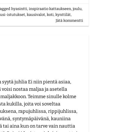
Tagged
hyasintti
,
inspiraatio kattaukseen
,
joulu
,
usi-istutukset
,
kausivalot
,
koti
,
kynttilät
,
Jätä kommentti
 syytä juhlia Ei niin pientä asiaa,
i voisi nostaa maljaa ja asetella
 maljakkoon. Teimme sinulle kolme
ta kukilla, joita voi soveltaa
ksena, rapujuhlissa, rippijuhlissa,
vänä, syntymäpäivänä, kauniina
 tai aina kun on tarve vain nauttia