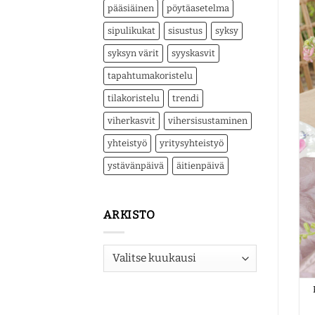
pääsiäinen
pöytäasetelma
sipulikukat
sisustus
syksy
syksyn värit
syyskasvit
tapahtumakoristelu
tilakoristelu
trendi
viherkasvit
vihersisustaminen
yhteistyö
yritysyhteistyö
ystävänpäivä
äitienpäivä
ARKISTO
Arkisto