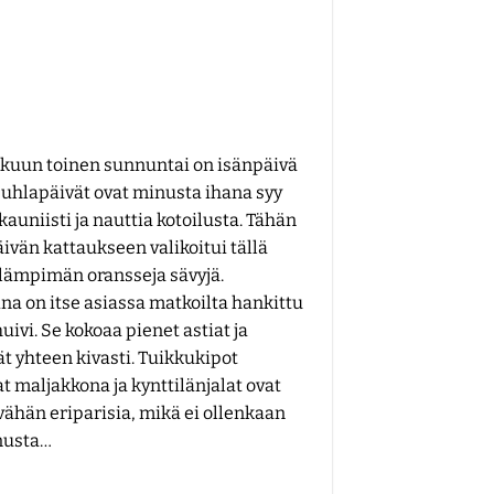
kuun toinen sunnuntai on isänpäivä
 juhlapäivät ovat minusta ihana syy
kauniisti ja nauttia kotoilusta. Tähän
ivän kattaukseen valikoitui tällä
 lämpimän oransseja sävyjä.
ina on itse asiassa matkoilta hankittu
uivi. Se kokoaa pienet astiat ja
ät yhteen kivasti. Tuikkukipot
t maljakkona ja kynttilänjalat ovat
vähän eriparisia, mikä ei ollenkaan
nusta…