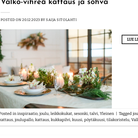
Valko-vihreä kattaus ja sohva
POSTED ON
20.12.2023
BY
SAIJA SITOLAHTI
LUE 
Posted in
inspiraatio
,
joulu
,
leikkokukat
,
sesonki
,
talvi
,
Yleinen
|
Tagged
jo
kattaus
,
joulupallo
,
kattaus
,
kukkapilvi
,
kuusi
,
pöytäkuusi
,
tilakoristelu
,
Val