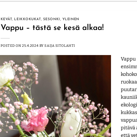
KEVÄT
,
LEIKKOKUKAT
,
SESONKI
,
YLEINEN
Vappu – tästä se kesä alkaa!
POSTED ON
25.4.2024
BY
SAIJA SITOLAHTI
Vappu 
ensimm
kohoko
ruokaa
puutarh
kaunii
ekologi
kukkasi
vappuas
pitävä 
että v