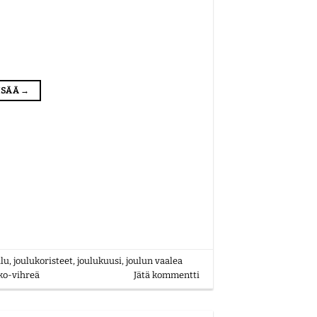
LISÄÄ
→
ulu
,
joulukoristeet
,
joulukuusi
,
joulun vaalea
ko-vihreä
Jätä kommentti