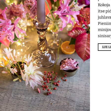
Kokoja 
itse pi
juhlava
Pieniin
minijo
sinisa
LUE 