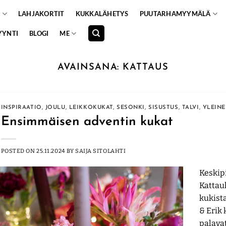
A
LAHJAKORTIT
KUKKALÄHETYS
PUUTARHAMYYMÄLÄ
YYNTI
BLOGI
ME
AVAINSANA:
KATTAUS
INSPIRAATIO
,
JOULU
,
LEIKKOKUKAT
,
SESONKI
,
SISUSTUS
,
TALVI
,
YLEIN
Ensimmäisen adventin kukat
POSTED ON
25.11.2024
BY
SAIJA SITOLAHTI
Keskipi
Kattauk
kukista
& Erik 
palavat