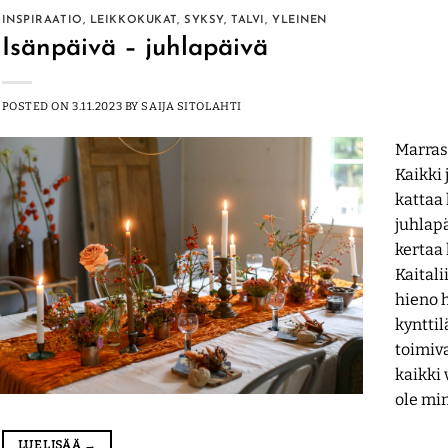
INSPIRAATIO
,
LEIKKOKUKAT
,
SYKSY
,
TALVI
,
YLEINEN
Isänpäivä – juhlapäivä
POSTED ON
3.11.2023
BY
SAIJA SITOLAHTI
Marras
Kaikki
kattaa 
juhlapä
kertaa
Kaitali
hieno h
kynttil
toimiva
kaikki 
ole mi
LUE LISÄÄ
→