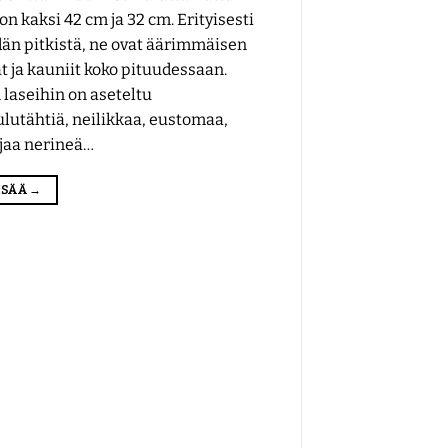
on kaksi 42 cm ja 32 cm. Erityisesti
dän pitkistä, ne ovat äärimmäisen
t ja kauniit koko pituudessaan.
 laseihin on aseteltu
ulutähtiä, neilikkaa, eustomaa,
rjaa nerineä…
LISÄÄ
→