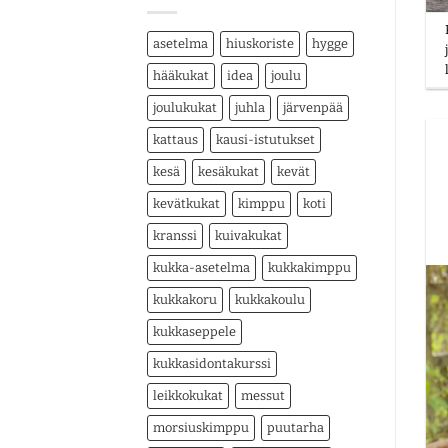
asetelma
hiuskoriste
hygge
hääkukat
idea
joulu
joulukukat
juhla
järvenpää
kattaus
kausi-istutukset
kesä
kesäkukat
kevät
kevätkukat
kimppu
koti
kranssi
kuivakukat
kukka-asetelma
kukkakimppu
kukkakoru
kukkakoulu
kukkaseppele
kukkasidontakurssi
leikkokukat
messut
morsiuskimppu
puutarha