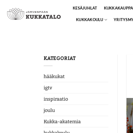
Skip
KESÄJUHLAT
KUKKAKAUPP
to
content
KUKKAKOULU
YRITYSM
KATEGORIAT
hääkukat
igtv
inspiraatio
joulu
Kukka-akatemia
kukkakoulu