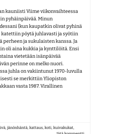
an kauniisti Viime viikonvaihteessa
tiin pyhäinpäivää. Minun
dessani (kun kaupatkin olivat pyhinä
) katettiin pöytä juhlavasti ja syötiin
ä perheen ja sukulaisten kanssa. Ja
in oli aina kukkia ja kynttilöitä. Ensi
taina vietetään isänpäivää
ivän perinne on melko nuori.
sa juhla on vakiintunut 1970-luvulla
llisesti se merkittiin Yliopiston
kkaan vasta 1987. Virallinen
ivä
,
jänönhäntä
,
kattaus
,
koti
,
kuivakukat
,
Jätä kommentti