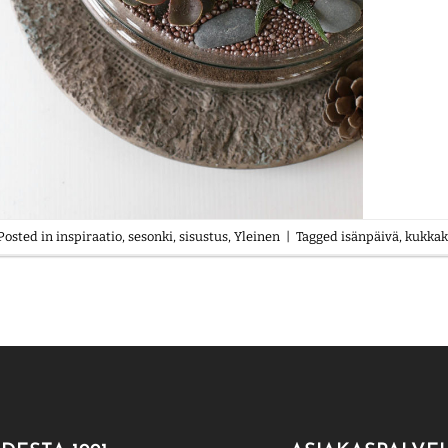
Posted in
inspiraatio
,
sesonki
,
sisustus
,
Yleinen
|
Tagged
isänpäivä
,
kukka