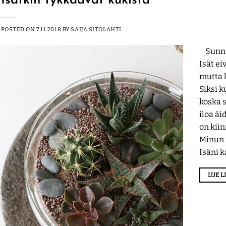
Isätkin tykkäävät kukista
POSTED ON
7.11.2018
BY
SAIJA SITOLAHTI
Sunnun
Isät ei
mutta 
Siksi k
koska s
iloa äi
on kiin
Minun 
Isäni 
LUE 