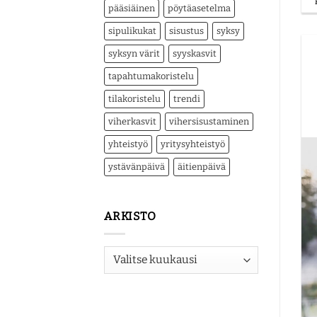
pääsiäinen
pöytäasetelma
sipulikukat
sisustus
syksy
syksyn värit
syyskasvit
tapahtumakoristelu
tilakoristelu
trendi
viherkasvit
vihersisustaminen
yhteistyö
yritysyhteistyö
ystävänpäivä
äitienpäivä
ARKISTO
Arkisto