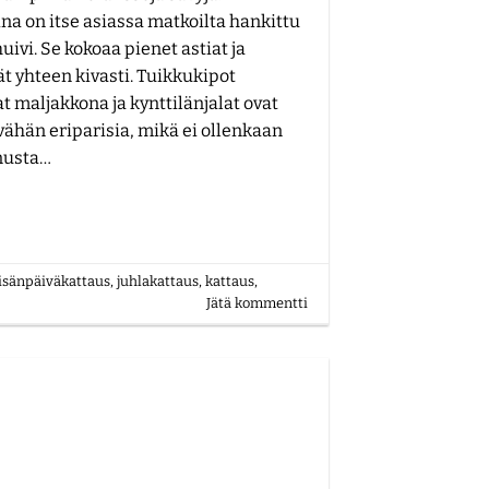
ina on itse asiassa matkoilta hankittu
uivi. Se kokoaa pienet astiat ja
ät yhteen kivasti. Tuikkukipot
t maljakkona ja kynttilänjalat ovat
vähän eriparisia, mikä ei ollenkaan
nusta…
isänpäiväkattaus
,
juhlakattaus
,
kattaus
,
Jätä kommentti