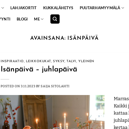
A
LAHJAKORTIT
KUKKALÄHETYS
PUUTARHAMYYMÄLÄ
YYNTI
BLOGI
ME
AVAINSANA:
ISÄNPÄIVÄ
INSPIRAATIO
,
LEIKKOKUKAT
,
SYKSY
,
TALVI
,
YLEINEN
Isänpäivä – juhlapäivä
POSTED ON
3.11.2023
BY
SAIJA SITOLAHTI
Marras
Kaikki
kattaa 
juhlapä
kertaa