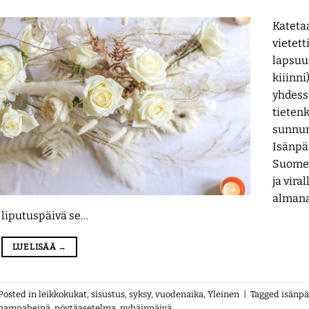
Kateta
vietet
lapsuu
kiiinni
yhdess
tietenk
sunnun
Isänpä
Suomes
ja vira
almana
liputuspäivä se…
LUE LISÄÄ
→
Posted in
leikkokukat
,
sisustus
,
syksy
,
vuodenaika
,
Yleinen
|
Tagged
isänpä
pampaheinä
,
pöytäasetelma
,
pyhäinpäivä