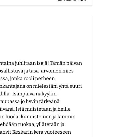
taina juhlitaan isejä! Tämän päivän
osallistuva ja tasa-arvoinen mies
ssä, jonka rooli perheen
nkantajana on mielestäni yhtä suuri
dillä. Isänpäivä näkyykin
aupassa jo hyvin tärkeänä
ivänä. Isiä muistetaan ja heille
an luoda ikimuistoinen ja lämmin
Tehdään ruokaa, yllätetään ja
hvit Keskarin kera vuoteeseen