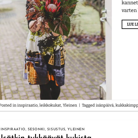
kannet
varten
LUE 
Posted in
inspiraatio
,
leikkokukat
,
Yleinen
|
Tagged
isänpäivä
,
kukkakimp
INSPIRAATIO
,
SESONKI
,
SISUSTUS
,
YLEINEN