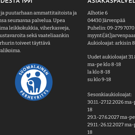
DESTA 1991
ASIAKASPALVE
 ja puutarhaan ammattitaitoista ja
Alhotie 6
nsa seuraavaa palvelua. Upea
04430 Järvenpää
ima leikkokukkia, viherkasveja,
Puhelin: 09-279 7070
ustavaroita sekä vaateliaankin
myynti[ät]jarvenpaan
hurin toiveet täyttävä
Aukioloajat: arkisin 8
alikoima.
Uudet aukioloajat 31.
ma-pe klo 8-18
la klo 8-18
su klo 9-18
Sesonkiaukioloajat:
30.11.-27.12.2026 ma-p
18
29.3.-27.6.2027 ma-pe 
29.11.-26.12.2027 ma-p
18