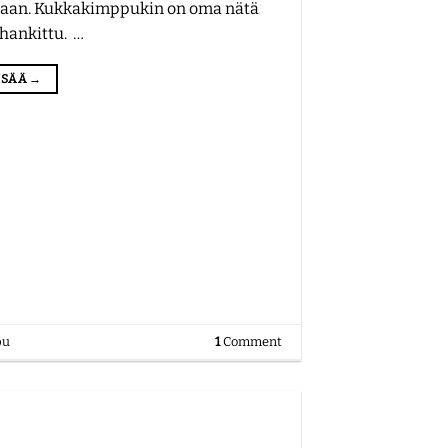
aan. Kukkakimppukin on oma nätä
 hankittu. …
LISÄÄ
→
pu
1
Comment