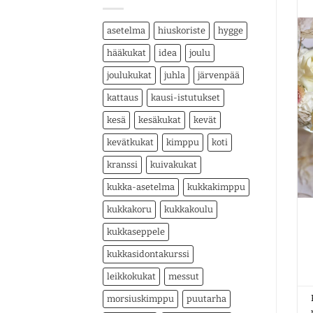
asetelma
hiuskoriste
hygge
hääkukat
idea
joulu
joulukukat
juhla
järvenpää
kattaus
kausi-istutukset
kesä
kesäkukat
kevät
kevätkukat
kimppu
koti
kranssi
kuivakukat
kukka-asetelma
kukkakimppu
kukkakoru
kukkakoulu
kukkaseppele
kukkasidontakurssi
leikkokukat
messut
morsiuskimppu
puutarha