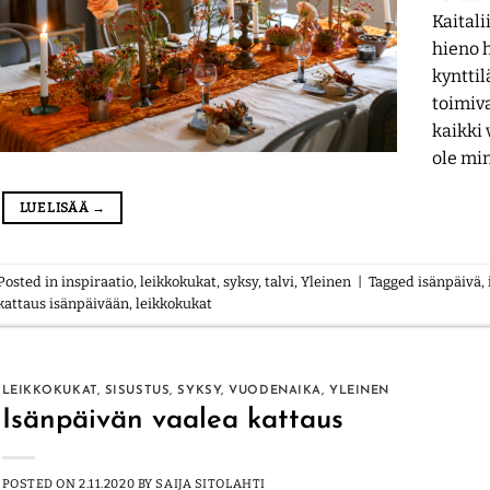
Kaitali
hieno h
kynttil
toimiva
kaikki 
ole mi
LUE LISÄÄ
→
Posted in
inspiraatio
,
leikkokukat
,
syksy
,
talvi
,
Yleinen
|
Tagged
isänpäivä
,
kattaus isänpäivään
,
leikkokukat
LEIKKOKUKAT
,
SISUSTUS
,
SYKSY
,
VUODENAIKA
,
YLEINEN
Isänpäivän vaalea kattaus
POSTED ON
2.11.2020
BY
SAIJA SITOLAHTI