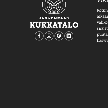
VUO
Kotiin
aikaa
valiko
sisust
puutar
kasviv