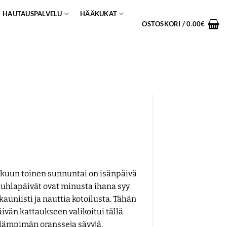
HAUTAUSPALVELU
HÄÄKUKAT
OSTOSKORI /
0.00
€
kuun toinen sunnuntai on isänpäivä
 juhlapäivät ovat minusta ihana syy
kauniisti ja nauttia kotoilusta. Tähän
ivän kattaukseen valikoitui tällä
 lämpimän oransseja sävyjä.