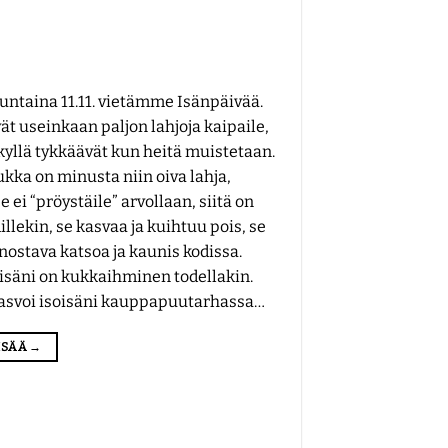
taina 11.11. vietämme Isänpäivää.
vät useinkaan paljon lahjoja kaipaile,
kyllä tykkäävät kun heitä muistetaan.
ukka on minusta niin oiva lahja,
e ei “pröystäile” arvollaan, siitä on
dillekin, se kasvaa ja kuihtuu pois, se
nostava katsoa ja kaunis kodissa.
isäni on kukkaihminen todellakin.
kasvoi isoisäni kauppapuutarhassa…
LISÄÄ
→