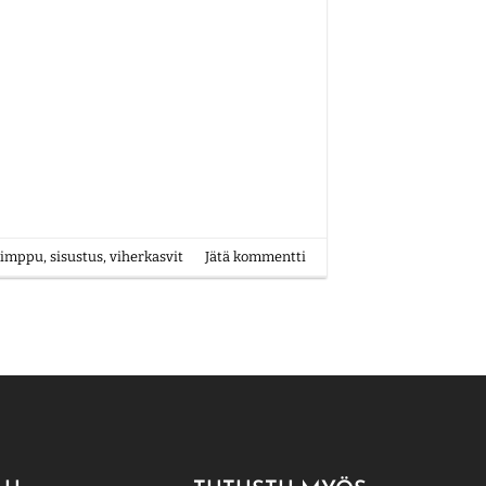
kimppu
,
sisustus
,
viherkasvit
Jätä kommentti