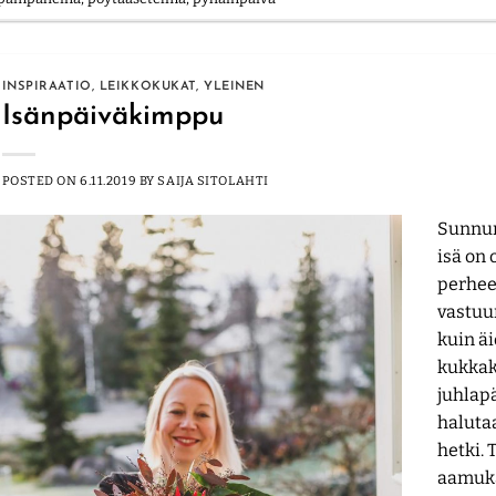
INSPIRAATIO
,
LEIKKOKUKAT
,
YLEINEN
Isänpäiväkimppu
POSTED ON
6.11.2019
BY
SAIJA SITOLAHTI
Sunnun
isä on 
perhee
vastuu
kuin äi
kukkak
juhlapä
haluta
hetki. 
aamuka