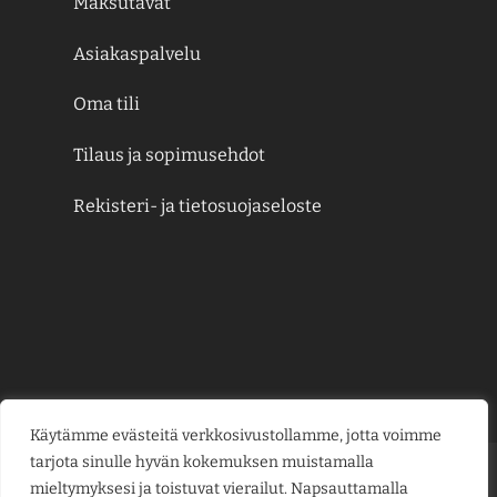
Maksutavat
Asiakaspalvelu
Oma tili
Tilaus ja sopimusehdot
Rekisteri- ja tietosuojaseloste
Käytämme evästeitä verkkosivustollamme, jotta voimme
tarjota sinulle hyvän kokemuksen muistamalla
Credit
MasterCard
Visa
Visa
mieltymyksesi ja toistuvat vierailut. Napsauttamalla