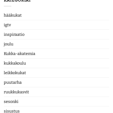
KATEGORIAT
hääkukat
igtv
inspiraatio
joulu
Kukka-akatemia
kukkakoulu
leikkokukat
puutarha
ruukkukasvit
sesonki
sisustus