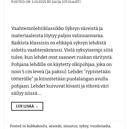
POSTED ON
2.10.2025
BY
SAIJA SITOLAHTI
Vaahteranlehtiklassikko Syksyn väreistä ja
materiaaleista löytyy paljon valinnanvaraa.
Kaikista klassisin on ehkäpä syksyn lehdistä
sidottu vaahterakranssi. Vielä syksyisempi siitä
tulee, kun lehdet ovat saaneet ruskan väritystä.
Pohjana lehdille on käytetty olkipohjaa, joka on
noin 5 cm leveä (ja paksu). Lehdet “rypistetään
tötterölle” ja kiinnitetään puolalangan avulla
pohjaan. Lehdet kuivuvat kivasti ja vihreä väri
säilyy niissä….
LUE LISÄÄ
→
Posted in
kukkakoulu
,
sesonki
,
sisustus
,
syksy
,
vuodenaika
,