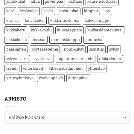
joulukukat
juhla
järvenpää
kattaus
kausi-istutukset
kesä
kesäkukat
kevät
kevätkukat
kimppu
koti
kranssi
kuivakukat
kukka-asetelma
kukkakimppu
kukkakoru
kukkakoulu
kukkaseppele
kukkasidontakurssi
leikkokukat
messut
morsiuskimppu
puutarha
pääsiäinen
pöytäasetelma
sipulikukat
sisustus
syksy
syksyn värit
syyskasvit
tapahtumakoristelu
tilakoristelu
trendi
viherkasvit
vihersisustaminen
yhteistyö
yritysyhteistyö
ystävänpäivä
äitienpäivä
ARKISTO
Arkisto