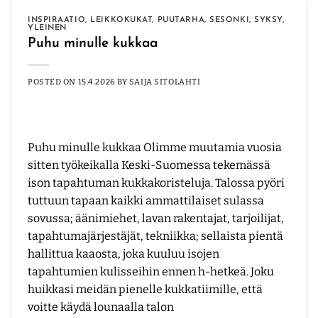
INSPIRAATIO
,
LEIKKOKUKAT
,
PUUTARHA
,
SESONKI
,
SYKSY
,
YLEINEN
Puhu minulle kukkaa
POSTED ON
15.4.2026
BY
SAIJA SITOLAHTI
Puhu minulle kukkaa Olimme muutamia vuosia
sitten työkeikalla Keski-Suomessa tekemässä
ison tapahtuman kukkakoristeluja. Talossa pyöri
tuttuun tapaan kaikki ammattilaiset sulassa
sovussa; äänimiehet, lavan rakentajat, tarjoilijat,
tapahtumajärjestäjät, tekniikka; sellaista pientä
hallittua kaaosta, joka kuuluu isojen
tapahtumien kulisseihin ennen h-hetkeä. Joku
huikkasi meidän pienelle kukkatiimille, että
voitte käydä lounaalla talon