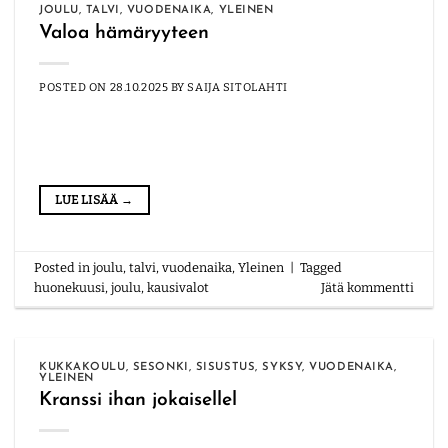
JOULU
,
TALVI
,
VUODENAIKA
,
YLEINEN
Valoa hämäryyteen
POSTED ON
28.10.2025
BY
SAIJA SITOLAHTI
LUE LISÄÄ
→
Posted in
joulu
,
talvi
,
vuodenaika
,
Yleinen
|
Tagged
huonekuusi
,
joulu
,
kausivalot
Jätä kommentti
KUKKAKOULU
,
SESONKI
,
SISUSTUS
,
SYKSY
,
VUODENAIKA
,
YLEINEN
Kranssi ihan jokaisellel