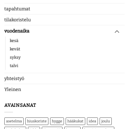
tapahtumat
tilakoristelu
vuodenaika
kesä
kevät
syksy
talvi
yhteistyö
Yleinen
AVAINSANAT
asetelma
hiuskoriste
hygge
hääkukat
idea
joulu