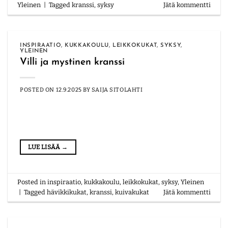
Yleinen
|
Tagged
kranssi
,
syksy
Jätä kommentti
INSPIRAATIO
,
KUKKAKOULU
,
LEIKKOKUKAT
,
SYKSY
,
YLEINEN
Villi ja mystinen kranssi
POSTED ON
12.9.2025
BY
SAIJA SITOLAHTI
LUE LISÄÄ
→
Posted in
inspiraatio
,
kukkakoulu
,
leikkokukat
,
syksy
,
Yleinen
|
Tagged
hävikkikukat
,
kranssi
,
kuivakukat
Jätä kommentti