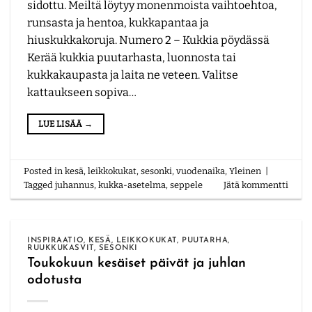
sidottu. Meiltä löytyy monenmoista vaihtoehtoa,
runsasta ja hentoa, kukkapantaa ja
hiuskukkakoruja. Numero 2 – Kukkia pöydässä
Kerää kukkia puutarhasta, luonnosta tai
kukkakaupasta ja laita ne veteen. Valitse
kattaukseen sopiva…
LUE LISÄÄ
→
Posted in
kesä
,
leikkokukat
,
sesonki
,
vuodenaika
,
Yleinen
|
Tagged
juhannus
,
kukka-asetelma
,
seppele
Jätä kommentti
INSPIRAATIO
,
KESÄ
,
LEIKKOKUKAT
,
PUUTARHA
,
RUUKKUKASVIT
,
SESONKI
Toukokuun kesäiset päivät ja juhlan
odotusta