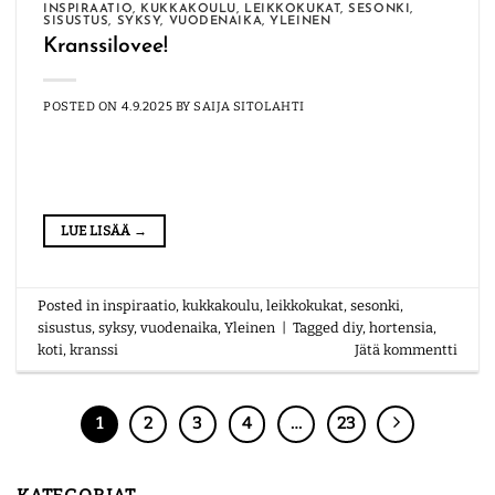
INSPIRAATIO
,
KUKKAKOULU
,
LEIKKOKUKAT
,
SESONKI
,
SISUSTUS
,
SYKSY
,
VUODENAIKA
,
YLEINEN
Kranssilovee!
POSTED ON
4.9.2025
BY
SAIJA SITOLAHTI
LUE LISÄÄ
→
Posted in
inspiraatio
,
kukkakoulu
,
leikkokukat
,
sesonki
,
sisustus
,
syksy
,
vuodenaika
,
Yleinen
|
Tagged
diy
,
hortensia
,
koti
,
kranssi
Jätä kommentti
1
2
3
4
…
23