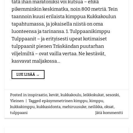
tätä ihan maratoniksi voi kutsua – ehkä
pikemminkin keskimatka, noin 800 metriä. Tein
taannoin kuusi erilaista kimppua Kukkakoulun
tapahtumassa, ja jokaisella niistä on oma
luonteensa ja tarinansa. 1. Tulppaanikimppu
Tulppaanit – ja erityisesti upeat kotimaiset
tulppaanit pienen Träskändan puutarhan
viljelmiltä – ovat vailla vertaa. Ne kestävät,
kasvavat maljakossa…
LUE LISÄÄ
→
Posted in
inspiraatio
,
kevät
,
kukkakoulu
,
leikkokukat
,
sesonki
,
Yleinen
|
Tagged
epäsymmetrinen kimppu
,
kimppu
,
kukkakimppu
,
kukkasidonta
,
mehiruusuke
,
neilikka
,
oksat
,
tulppaani
Jätä kommentti