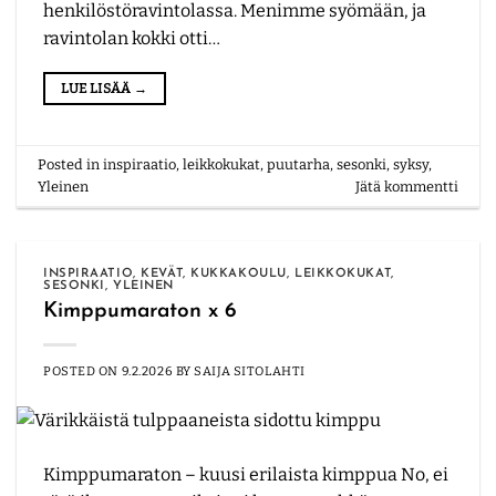
henkilöstöravintolassa. Menimme syömään, ja
ravintolan kokki otti…
LUE LISÄÄ
→
Posted in
inspiraatio
,
leikkokukat
,
puutarha
,
sesonki
,
syksy
,
Yleinen
Jätä kommentti
INSPIRAATIO
,
KEVÄT
,
KUKKAKOULU
,
LEIKKOKUKAT
,
SESONKI
,
YLEINEN
Kimppumaraton x 6
POSTED ON
9.2.2026
BY
SAIJA SITOLAHTI
Kimppumaraton – kuusi erilaista kimppua No, ei