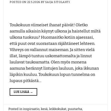
POSTED ON
22.5.2026
BY
SAIJA SITOLAHTI
Toukokuun viimeiset ihanat päivät! Oletko
aamulla aikaisin käynyt ulkona ja haistellut miltä
ulkona tuoksuu? Huomasitko kotiin ajaessasi,
että puut ovat suorastaan räjähtäneet lehteen.
Vihreys on vallannut maiseman. Ja sitten vielä
illat, lämpö tuntuu uskomattomalta ja linnut
laulavat taukoamatta. Olen myös monena
aamuna herännyt lintujen lauluun, joka ikkunan
läpikin kuuluu. Toukokuun lopun tunnelma on
lupaus pitkästä…
LUE LISÄÄ
→
Posted in
inspiraatio
,
kesä
,
leikkokukat
,
puutarha
,