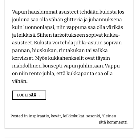
Vapun hauskimmat asusteet tehdään kukista Jos
jouluna saa olla vähän glitteriä ja juhannuksena
kuin luonnonlapsi, niin vappuna saa olla värikäs
ja leikkisä. Siihen tarkoitukseen sopivat kukka-
asusteet. Kukista voi tehdä juhla-asuun sopivan
pannan, hiuskukan, rintakukan tai vaikka
korvikset. Myös kukkahenkselit ovat täysin
mahdollinen konsepti vapun juhlintaan. Vappu
on niin rento juhla, että kukkapanta saa olla
vähän…
LUE LISÄÄ
→
Posted in
inspiraatio
,
kevät
,
leikkokukat
,
sesonki
,
Yleinen
Jätä kommentti