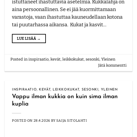
istuttaneet ihastuttavia asetelmia. Kukkalahja on
aina persoonallinen. Se ei jää kuormittamaan
varastoja, vaan ihastuttaa kauneudellaan kotona
tai puutarhassa aikansa. Kukat ja kasvit…
LUE LISÄÄ
→
Posted in
inspiraatio
,
kevät
,
leikkokukat
,
sesonki
,
Yleinen
Jätä kommentti
INSPIRAATIO
,
KEVÄT
,
LEIKKOKUKAT
,
SESONKI
,
YLEINEN
Vappu ilman kukkia on kuin sima ilman
kuplia
POSTED ON
28.4.2026
BY
SAIJA SITOLAHTI