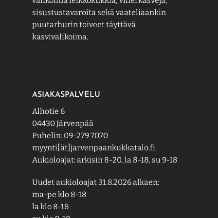
valikoima leikkokukkia, viherkasveja,
sisustustavaroita sekä vaateliaankin
puutarhurin toiveet täyttävä
kasvivalikoima.
ASIAKASPALVELU
Alhotie 6
04430 Järvenpää
Puhelin: 09-279 7070
myynti[ät]jarvenpaankukkatalo.fi
Aukioloajat: arkisin 8-20, la 8-18, su 9-18
Uudet aukioloajat 31.8.2026 alkaen:
ma-pe klo 8-18
la klo 8-18