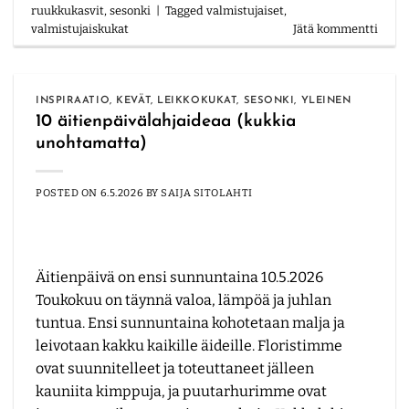
ruukkukasvit
,
sesonki
|
Tagged
valmistujaiset
,
valmistujaiskukat
Jätä kommentti
INSPIRAATIO
,
KEVÄT
,
LEIKKOKUKAT
,
SESONKI
,
YLEINEN
10 äitienpäivälahjaideaa (kukkia
unohtamatta)
POSTED ON
6.5.2026
BY
SAIJA SITOLAHTI
Äitienpäivä on ensi sunnuntaina 10.5.2026
Toukokuu on täynnä valoa, lämpöä ja juhlan
tuntua. Ensi sunnuntaina kohotetaan malja ja
leivotaan kakku kaikille äideille. Floristimme
ovat suunnitelleet ja toteuttaneet jälleen
kauniita kimppuja, ja puutarhurimme ovat