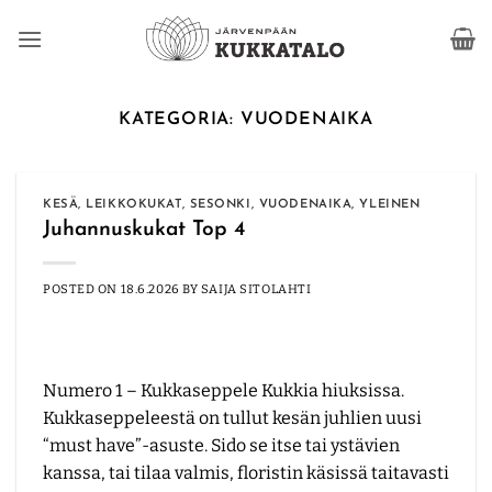
Skip
to
content
KATEGORIA:
VUODENAIKA
KESÄ
,
LEIKKOKUKAT
,
SESONKI
,
VUODENAIKA
,
YLEINEN
Juhannuskukat Top 4
POSTED ON
18.6.2026
BY
SAIJA SITOLAHTI
Numero 1 – Kukkaseppele Kukkia hiuksissa.
Kukkaseppeleestä on tullut kesän juhlien uusi
“must have”-asuste. Sido se itse tai ystävien
kanssa, tai tilaa valmis, floristin käsissä taitavasti