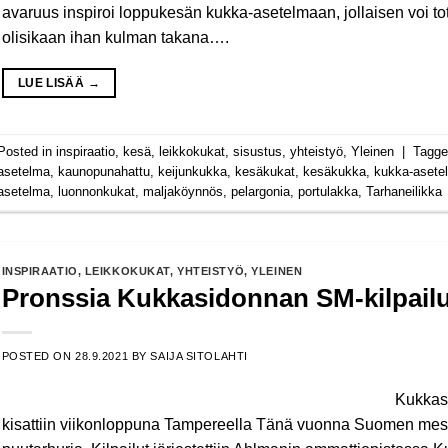
avaruus inspiroi loppukesän kukka-asetelmaan, jollaisen voi t
olisikaan ihan kulman takana….
LUE LISÄÄ
→
Posted in
inspiraatio
,
kesä
,
leikkokukat
,
sisustus
,
yhteistyö
,
Yleinen
|
Tagg
asetelma
,
kaunopunahattu
,
keijunkukka
,
kesäkukat
,
kesäkukka
,
kukka-asete
asetelma
,
luonnonkukat
,
maljaköynnös
,
pelargonia
,
portulakka
,
Tarhaneilikka
INSPIRAATIO
,
LEIKKOKUKAT
,
YHTEISTYÖ
,
YLEINEN
Pronssia Kukkasidonnan SM-kilpailu
POSTED ON
28.9.2021
BY
SAIJA SITOLAHTI
Kukkas
kisattiin viikonloppuna Tampereella Tänä vuonna Suomen mestar