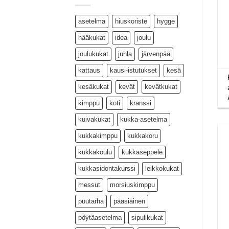
asetelma
hiuskoriste
hygge
hääkukat
idea
joulu
joulukukat
juhla
järvenpää
kattaus
kausi-istutukset
kesä
kesäkukat
kevät
kevätkukat
kimppu
koti
kranssi
kuivakukat
kukka-asetelma
kukkakimppu
kukkakoru
kukkakoulu
kukkaseppele
kukkasidontakurssi
leikkokukat
messut
morsiuskimppu
puutarha
pääsiäinen
pöytäasetelma
sipulikukat