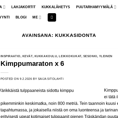
A
LAHJAKORTIT
KUKKALÄHETYS
PUUTARHAMYYMÄLÄ
YYNTI
BLOGI
ME
AVAINSANA:
KUKKASIDONTA
INSPIRAATIO
,
KEVÄT
,
KUKKAKOULU
,
LEIKKOKUKAT
,
SESONKI
,
YLEINEN
Kimppumaraton x 6
POSTED ON
9.2.2026
BY
SAIJA SITOLAHTI
Kimppum
ei tätä
pikemminkin keskimatka, noin 800 metriä. Tein taannoin kuusi
tapahtumassa, ja jokaisella niistä on oma luonteensa ja tarina
erityisesti upeat kotimaiset tulppaanit pienen Träskändan puutar