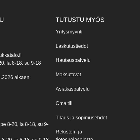
U
TUTUSTU MYÖS
Yritysmyynti
Laskutustiedot
kkatalo.fi
Hautauspalvelu
20, la 8-18, su 9-18
Maksutavat
8.2026 alkaen:
Asiakaspalvelu
Oma tili
Tilaus ja sopimusehdot
e 8-20, la 8-18, su 9-
Rekisteri- ja
tietosuojaseloste
8-20, la 8-18, su 9-18