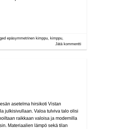
gged
epäsymmetrinen kimppu
,
kimppu
,
Jätä kommentti
sän asetelma hirsikoti Vistan
julkisivullaan. Valoa tulviva talo olisi
oiltaan raikkaan valoisa ja modernilla
isin. Materiaalien lämpö sekä tilan