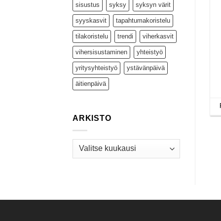
sisustus
syksy
syksyn värit
syyskasvit
tapahtumakoristelu
tilakoristelu
trendi
viherkasvit
vihersisustaminen
yhteistyö
yritysyhteistyö
ystävänpäivä
äitienpäivä
ARKISTO
Arkisto