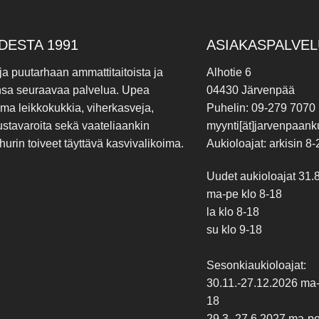
DESTA 1991
ASIAKASPALVEL
 ja puutarhaan ammattitaitoista ja
Alhotie 6
nsa seuraavaa palvelua. Upea
04430 Järvenpää
ima leikkokukkia, viherkasveja,
Puhelin: 09-279 7070
ustavaroita sekä vaateliaankin
myynti[ät]jarvenpaanku
hurin toiveet täyttävä kasvivalikoima.
Aukioloajat: arkisin 8-
Uudet aukioloajat 31.
ma-pe klo 8-18
la klo 8-18
su klo 9-18
Sesonkiaukioloajat:
30.11.-27.12.2026 ma-p
18
29.3.-27.6.2027 ma-pe 