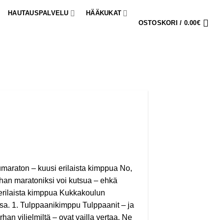
HAUTAUSPALVELU
HÄÄKUKAT
OSTOSKORI /
0.00
€
araton – kuusi erilaista kimppua No,
 ihan maratoniksi voi kutsua – ehkä
 erilaista kimppua Kukkakoulun
nsa. 1. Tulppaanikimppu Tulppaanit – ja
han viljelmiltä – ovat vailla vertaa. Ne