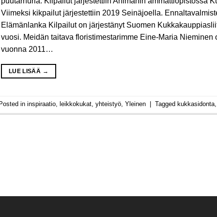
puutarhuria. Kilpailut järjestettiin Ahlmanin ammattiopistossa
Viimeksi kikpailut järjestettiin 2019 Seinäjoella. Ennaltavalmis
Elämänlanka Kilpailut on järjestänyt Suomen Kukkakauppiasliit
vuosi. Meidän taitava floristimestarimme Eine-Maria Niemine
vuonna 2011…
LUE LISÄÄ
→
Posted in
inspiraatio
,
leikkokukat
,
yhteistyö
,
Yleinen
|
Tagged
kukkasidonta