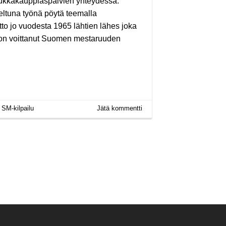
 Kukkakauppiaspäivien yhteydessä.
teltuna työnä pöytä teemalla
to jo vuodesta 1965 lähtien lähes joka
n on voittanut Suomen mestaruuden
,
SM-kilpailu
Jätä kommentti