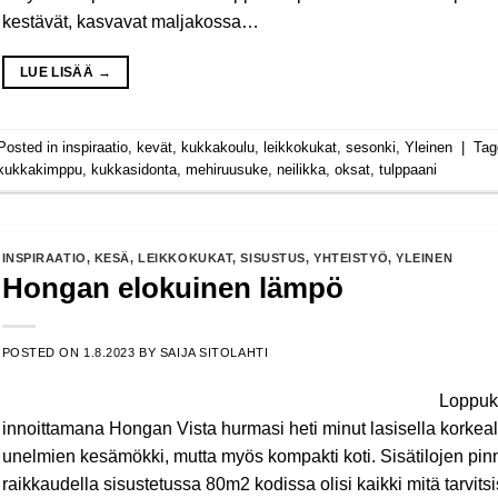
kestävät, kasvavat maljakossa…
LUE LISÄÄ
→
Posted in
inspiraatio
,
kevät
,
kukkakoulu
,
leikkokukat
,
sesonki
,
Yleinen
|
Ta
kukkakimppu
,
kukkasidonta
,
mehiruusuke
,
neilikka
,
oksat
,
tulppaani
INSPIRAATIO
,
KESÄ
,
LEIKKOKUKAT
,
SISUSTUS
,
YHTEISTYÖ
,
YLEINEN
Hongan elokuinen lämpö
POSTED ON
1.8.2023
BY
SAIJA SITOLAHTI
Loppuke
innoittamana Hongan Vista hurmasi heti minut lasisella korkealla 
unelmien kesämökki, mutta myös kompakti koti. Sisätilojen pinn
raikkaudella sisustetussa 80m2 kodissa olisi kaikki mitä tarvits