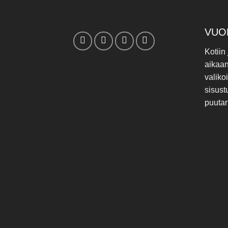
VUO
Kotiin
aikaa
valiko
sisust
puutar