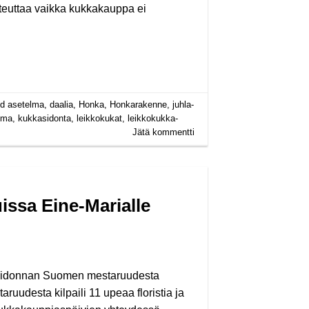
oteuttaa vaikka kukkakauppa ei
ed
asetelma
,
daalia
,
Honka
,
Honkarakenne
,
juhla-
lma
,
kukkasidonta
,
leikkokukat
,
leikkokukka-
Jätä kommentti
issa Eine-Marialle
idonnan Suomen mestaruudesta
uudesta kilpaili 11 upeaa floristia ja