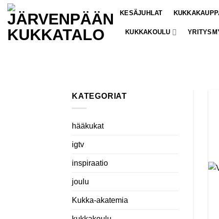
Skip
KESÄJUHLAT
KUKKAKAUPP
to
content
KUKKAKOULU
YRITYSM
KATEGORIAT
hääkukat
igtv
inspiraatio
joulu
Kukka-akatemia
kukkakoulu