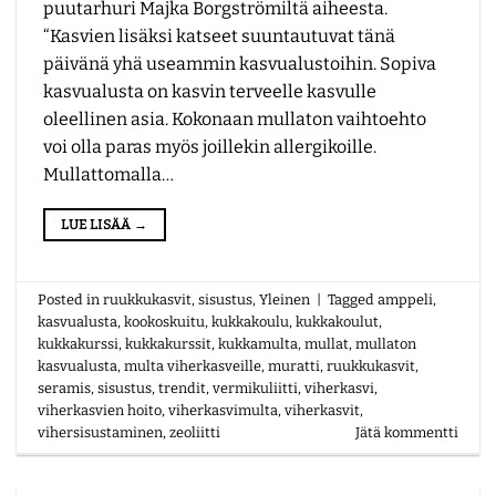
puutarhuri Majka Borgströmiltä aiheesta.
“Kasvien lisäksi katseet suuntautuvat tänä
päivänä yhä useammin kasvualustoihin. Sopiva
kasvualusta on kasvin terveelle kasvulle
oleellinen asia. Kokonaan mullaton vaihtoehto
voi olla paras myös joillekin allergikoille.
Mullattomalla…
LUE LISÄÄ
→
Posted in
ruukkukasvit
,
sisustus
,
Yleinen
|
Tagged
amppeli
,
kasvualusta
,
kookoskuitu
,
kukkakoulu
,
kukkakoulut
,
kukkakurssi
,
kukkakurssit
,
kukkamulta
,
mullat
,
mullaton
kasvualusta
,
multa viherkasveille
,
muratti
,
ruukkukasvit
,
seramis
,
sisustus
,
trendit
,
vermikuliitti
,
viherkasvi
,
viherkasvien hoito
,
viherkasvimulta
,
viherkasvit
,
vihersisustaminen
,
zeoliitti
Jätä kommentti