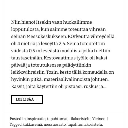
Niin hieno! Itsekin vaan huokailimme
lopputulosta, kun saimme toteuttaa vihreän
seinän Messukeskukseen. KOrkeutta vihreydellä
oli 4 metriä ja leveyttä 2,5. Seinä toteutettiin
viidestä 0,5 m leveästä modulista jotka tuettiin
taustaseinään. Kestovaatimus työlle oli kaksi
päivää ja toteutuksessa päädyttiinkin
leikkovihreisiin. Tosin, kesto tällä komeudella on
hyvinkin pitkä, materiaalivalinnoista johtuen.
Kasvit, joita käytettiin oli pistaasi, ruskus ja…
LUE LISÄÄ
→
Posted in
inspiraatio
,
tapahtumat
,
tilakoristelu
,
Yleinen
|
Tagged
kukkaseinä
,
messuosasto
,
tapahtumakoristelu
,