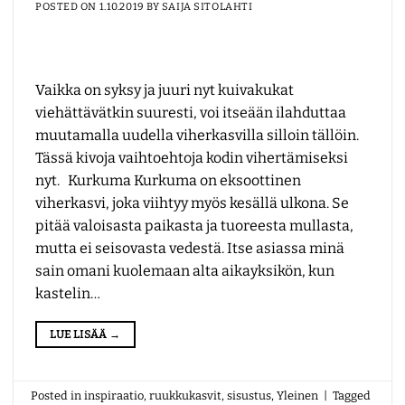
POSTED ON
1.10.2019
BY
SAIJA SITOLAHTI
Vaikka on syksy ja juuri nyt kuivakukat
viehättävätkin suuresti, voi itseään ilahduttaa
muutamalla uudella viherkasvilla silloin tällöin.
Tässä kivoja vaihtoehtoja kodin vihertämiseksi
nyt. Kurkuma Kurkuma on eksoottinen
viherkasvi, joka viihtyy myös kesällä ulkona. Se
pitää valoisasta paikasta ja tuoreesta mullasta,
mutta ei seisovasta vedestä. Itse asiassa minä
sain omani kuolemaan alta aikayksikön, kun
kastelin…
LUE LISÄÄ
→
Posted in
inspiraatio
,
ruukkukasvit
,
sisustus
,
Yleinen
|
Tagged