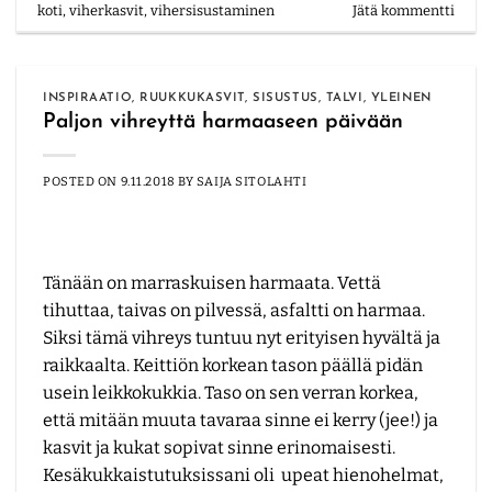
koti
,
viherkasvit
,
vihersisustaminen
Jätä kommentti
INSPIRAATIO
,
RUUKKUKASVIT
,
SISUSTUS
,
TALVI
,
YLEINEN
Paljon vihreyttä harmaaseen päivään
POSTED ON
9.11.2018
BY
SAIJA SITOLAHTI
Tänään on marraskuisen harmaata. Vettä
tihuttaa, taivas on pilvessä, asfaltti on harmaa.
Siksi tämä vihreys tuntuu nyt erityisen hyvältä ja
raikkaalta. Keittiön korkean tason päällä pidän
usein leikkokukkia. Taso on sen verran korkea,
että mitään muuta tavaraa sinne ei kerry (jee!) ja
kasvit ja kukat sopivat sinne erinomaisesti.
Kesäkukkaistutuksissani oli upeat hienohelmat,