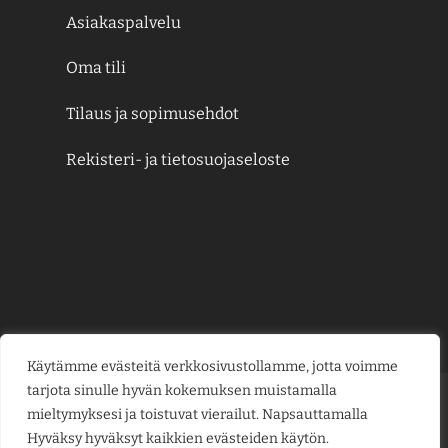
Asiakaspalvelu
Oma tili
Tilaus ja sopimusehdot
Rekisteri- ja tietosuojaseloste
Käytämme evästeitä verkkosivustollamme, jotta voimme
tarjota sinulle hyvän kokemuksen muistamalla
Credit
MasterCard
Visa
Visa
mieltymyksesi ja toistuvat vierailut. Napsauttamalla
Card
Electron
Hyväksy hyväksyt kaikkien evästeiden käytön.