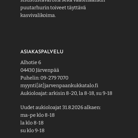
puutarhurin toiveet täyttävä
kasvivalikoima.
ASIAKASPALVELU
Alhotie 6
04430 Järvenpää
Puhelin: 09-279 7070
myynti[ät]jarvenpaankukkatalo.fi
Aukioloajat: arkisin 8-20, la 8-18, su 9-18
Uudet aukioloajat 31.8.2026 alkaen:
ma-pe klo 8-18
la klo 8-18
su klo 9-18