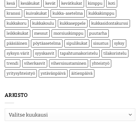
kesä
kesäkukat
kevät
kevätkukat
kimppu
koti
kranssi
kuivakukat
kukka-asetelma
kukkakimppu
kukkakoru
kukkakoulu
kukkaseppele
kukkasidontakurssi
leikkokukat
messut
morsiuskimppu
puutarha
pääsiäinen
pöytäasetelma
sipulikukat
sisustus
syksy
syksyn värit
syyskasvit
tapahtumakoristelu
tilakoristelu
trendi
viherkasvit
vihersisustaminen
yhteistyö
yritysyhteistyö
ystävänpäivä
äitienpäivä
ARKISTO
Arkisto