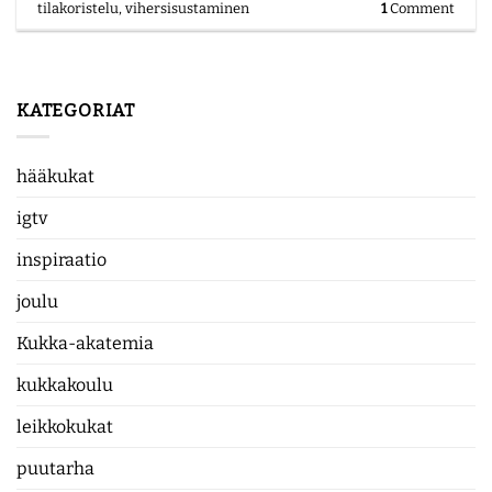
tilakoristelu
,
vihersisustaminen
1
Comment
KATEGORIAT
hääkukat
igtv
inspiraatio
joulu
Kukka-akatemia
kukkakoulu
leikkokukat
puutarha