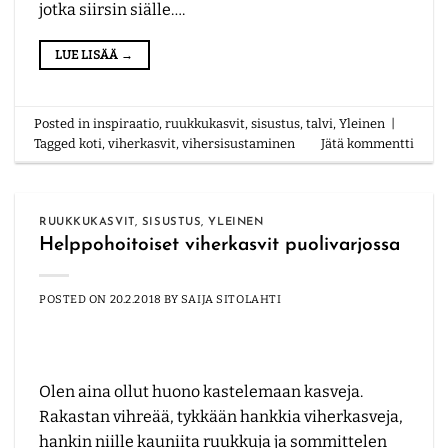
jotka siirsin siälle….
LUE LISÄÄ
→
Posted in
inspiraatio
,
ruukkukasvit
,
sisustus
,
talvi
,
Yleinen
|
Tagged
koti
,
viherkasvit
,
vihersisustaminen
Jätä kommentti
RUUKKUKASVIT
,
SISUSTUS
,
YLEINEN
Helppohoitoiset viherkasvit puolivarjossa
POSTED ON
20.2.2018
BY
SAIJA SITOLAHTI
Olen aina ollut huono kastelemaan kasveja.
Rakastan vihreää, tykkään hankkia viherkasveja,
hankin niille kauniita ruukkuja ja sommittelen