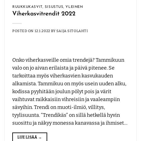
RUUKKUKASVIT
,
SISUSTUS
,
YLEINEN
Viherkasvitrendit 2022
POSTED ON
12.1.2022
BY
SAIJA SITOLAHTI
Onko viherkasveille omia trendejä? Tammikuun
valo on jo aivan erilaista ja päivä pitenee. Se
tarkoittaa myös viherkasvien kasvukauden
alkamista. Tammikuu on myös usein uuden alku,
kodissa pyyhitään joulun pölyt pois ja värit
vaihtuvat raikkaisiin vihreisiin ja vaaleampiin
sävyihin. Trendi on muoti-ilmiö, villitys,
tyylisuunta. “Trendikäs” on sillä hetkellä hyvin
suosittu ja näkyy monessa kanavassa ja ihmiset…
LUE LISÄÄ
→