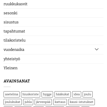
ruukkukasvit
sesonki
sisustus
tapahtumat
tilakoristelu
vuodenaika
yhteistyö
Yleinen
AVAINSANAT
asetelma
hiuskoriste
hygge
hääkukat
idea
joulu
joulukukat
juhla
järvenpää
kattaus
kausi-istutukset