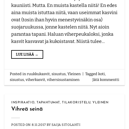
kauniisti. Mutta. En muista kastella niitä! En edes
aina muista istuttaa niitä, vaan useimmat kasvini
ovat (tosin ihan hyvin menestyvinäkin osa)
suojaruukussa, jonne kastelen niitä. Nyt aioin
parantaa tapani. Haluan viherpeukaloksi, jonka
kasvit kasvavat ja kukoistavat. Niistä tulee…
LUE LISÄÄ
→
Posted in
ruukkukasvit
,
sisustus
,
Yleinen
|
Tagged
koti
,
sisustus
,
viherkasvit
,
vihersisustaminen
Jätä kommentti
INSPIRAATIO
,
TAPAHTUMAT
,
TILAKORISTELU
,
YLEINEN
Vihreä seinä
POSTED ON
8.11.2017
BY
SAIJA SITOLAHTI