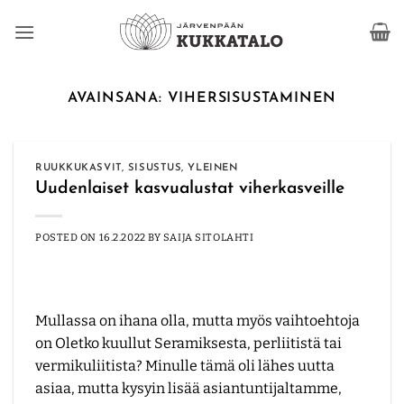
Skip
to
content
AVAINSANA:
VIHERSISUSTAMINEN
RUUKKUKASVIT
,
SISUSTUS
,
YLEINEN
Uudenlaiset kasvualustat viherkasveille
POSTED ON
16.2.2022
BY
SAIJA SITOLAHTI
Mullassa on ihana olla, mutta myös vaihtoehtoja
on Oletko kuullut Seramiksesta, perliitistä tai
vermikuliitista? Minulle tämä oli lähes uutta
asiaa, mutta kysyin lisää asiantuntijaltamme,