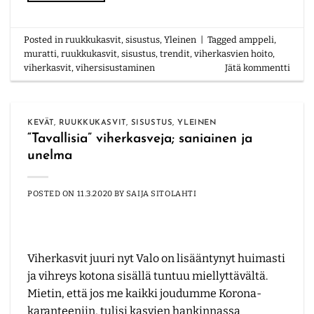
Posted in
ruukkukasvit
,
sisustus
,
Yleinen
|
Tagged
amppeli
,
muratti
,
ruukkukasvit
,
sisustus
,
trendit
,
viherkasvien hoito
,
viherkasvit
,
vihersisustaminen
Jätä kommentti
KEVÄT
,
RUUKKUKASVIT
,
SISUSTUS
,
YLEINEN
“Tavallisia” viherkasveja; saniainen ja
unelma
POSTED ON
11.3.2020
BY
SAIJA SITOLAHTI
Viherkasvit juuri nyt Valo on lisääntynyt huimasti
ja vihreys kotona sisällä tuntuu miellyttävältä.
Mietin, että jos me kaikki joudumme Korona-
karanteeniin, tulisi kasvien hankinnassa