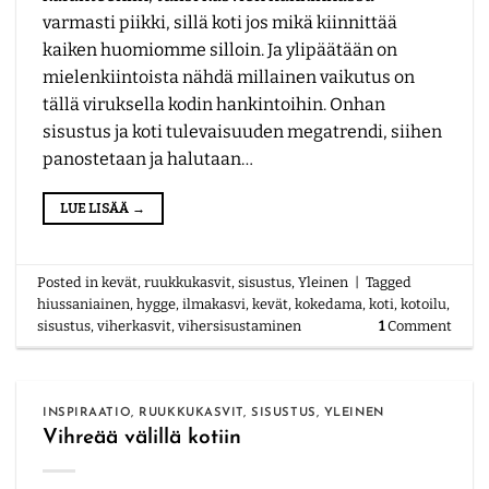
varmasti piikki, sillä koti jos mikä kiinnittää
kaiken huomiomme silloin. Ja ylipäätään on
mielenkiintoista nähdä millainen vaikutus on
tällä viruksella kodin hankintoihin. Onhan
sisustus ja koti tulevaisuuden megatrendi, siihen
panostetaan ja halutaan…
LUE LISÄÄ
→
Posted in
kevät
,
ruukkukasvit
,
sisustus
,
Yleinen
|
Tagged
hiussaniainen
,
hygge
,
ilmakasvi
,
kevät
,
kokedama
,
koti
,
kotoilu
,
sisustus
,
viherkasvit
,
vihersisustaminen
1
Comment
INSPIRAATIO
,
RUUKKUKASVIT
,
SISUSTUS
,
YLEINEN
Vihreää välillä kotiin