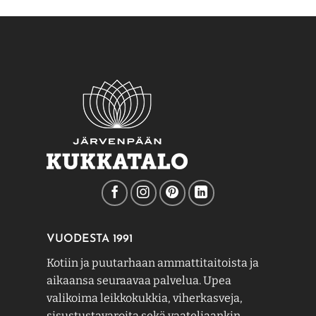
VUODESTA 1991
Kotiin ja puutarhaan ammattitaitoista ja
aikaansa seuraavaa palvelua. Upea
valikoima leikkokukkia, viherkasveja,
sisustustavaroita sekä vaateliaankin