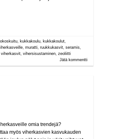
okoskuitu
,
kukkakoulu
,
kukkakoulut
,
iherkasveille
,
muratti
,
ruukkukasvit
,
seramis
,
,
viherkasvit
,
vihersisustaminen
,
zeoliitti
Jätä kommentti
herkasveille omia trendejä?
koittaa myös viherkasvien kasvukauden