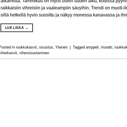
alkamista. Tammikuu on myös usein uuden alku, kodissa pyyhitää
raikkaisiin vihreisiin ja vaaleampiin sävyihin. Trendi on muoti-ilm
sillä hetkellä hyvin suosittu ja näkyy monessa kanavassa ja i
LUE LISÄÄ
→
Posted in
ruukkukasvit
,
sisustus
,
Yleinen
|
Tagged
amppeli
,
muratti
,
ruukkuk
viherkasvit
,
vihersisustaminen