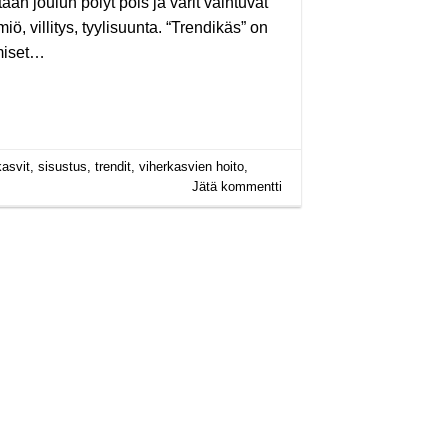
n joulun pölyt pois ja värit vaihtuvat
iö, villitys, tyylisuunta. “Trendikäs” on
hmiset…
asvit
,
sisustus
,
trendit
,
viherkasvien hoito
,
Jätä kommentti