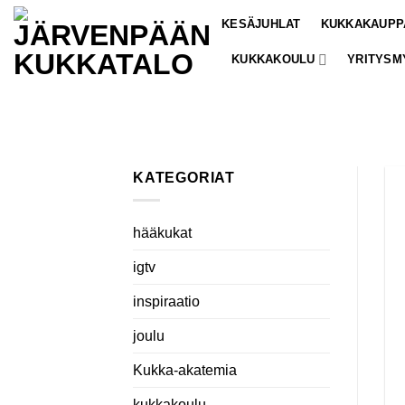
Skip
KESÄJUHLAT
KUKKAKAUPP
to
content
KUKKAKOULU
YRITYSM
KATEGORIAT
hääkukat
igtv
inspiraatio
joulu
Kukka-akatemia
kukkakoulu