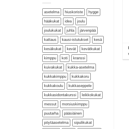
asetelma
hiuskoriste
hygge
hääkukat
idea
joulu
joulukukat
juhla
järvenpää
kattaus
kausi-istutukset
kesä
kesäkukat
kevät
kevätkukat
kimppu
koti
kranssi
kuivakukat
kukka-asetelma
kukkakimppu
kukkakoru
kukkakoulu
kukkaseppele
kukkasidontakurssi
leikkokukat
messut
morsiuskimppu
puutarha
pääsiäinen
pöytäasetelma
sipulikukat