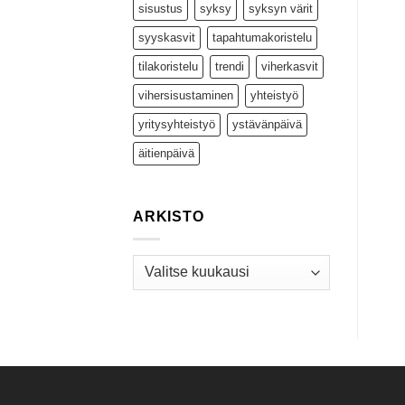
sisustus
syksy
syksyn värit
syyskasvit
tapahtumakoristelu
tilakoristelu
trendi
viherkasvit
vihersisustaminen
yhteistyö
yritysyhteistyö
ystävänpäivä
äitienpäivä
ARKISTO
Arkisto