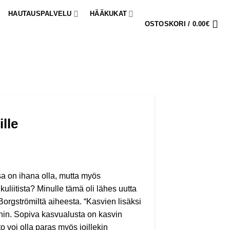
HAUTAUSPALVELU
HÄÄKUKAT
OSTOSKORI /
0.00
€
lle
a on ihana olla, mutta myös
kuliitista? Minulle tämä oli lähes uutta
Borgströmiltä aiheesta. “Kasvien lisäksi
in. Sopiva kasvualusta on kasvin
o voi olla paras myös joillekin