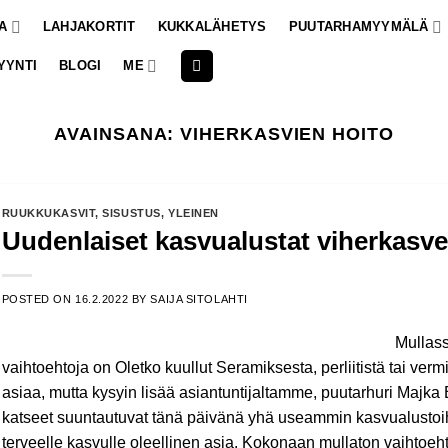
A
LAHJAKORTIT
KUKKALÄHETYS
PUUTARHAMYYMÄLÄ
YYNTI
BLOGI
ME
AVAINSANA:
VIHERKASVIEN HOITO
RUUKKUKASVIT
,
SISUSTUS
,
YLEINEN
Uudenlaiset kasvualustat viherkasvei
POSTED ON
16.2.2022
BY
SAIJA SITOLAHTI
Mullass
vaihtoehtoja on Oletko kuullut Seramiksesta, perliitistä tai vermi
asiaa, mutta kysyin lisää asiantuntijaltamme, puutarhuri Majka 
katseet suuntautuvat tänä päivänä yhä useammin kasvualustoih
terveelle kasvulle oleellinen asia. Kokonaan mullaton vaihtoeht