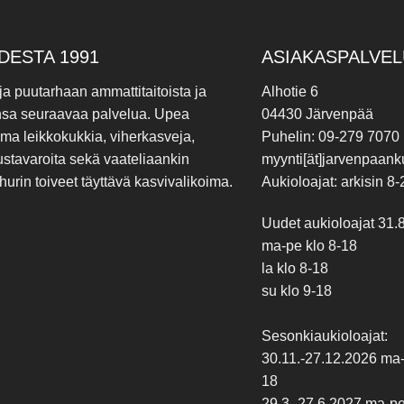
DESTA 1991
ASIAKASPALVEL
 ja puutarhaan ammattitaitoista ja
Alhotie 6
nsa seuraavaa palvelua. Upea
04430 Järvenpää
ima leikkokukkia, viherkasveja,
Puhelin: 09-279 7070
ustavaroita sekä vaateliaankin
myynti[ät]jarvenpaanku
hurin toiveet täyttävä kasvivalikoima.
Aukioloajat: arkisin 8-
Uudet aukioloajat 31.
ma-pe klo 8-18
la klo 8-18
su klo 9-18
Sesonkiaukioloajat:
30.11.-27.12.2026 ma-p
18
29.3.-27.6.2027 ma-pe 