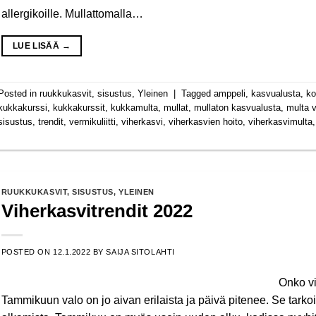
allergikoille. Mullattomalla…
LUE LISÄÄ
→
Posted in
ruukkukasvit
,
sisustus
,
Yleinen
|
Tagged
amppeli
,
kasvualusta
,
ko
kukkakurssi
,
kukkakurssit
,
kukkamulta
,
mullat
,
mullaton kasvualusta
,
multa v
sisustus
,
trendit
,
vermikuliitti
,
viherkasvi
,
viherkasvien hoito
,
viherkasvimulta
RUUKKUKASVIT
,
SISUSTUS
,
YLEINEN
Viherkasvitrendit 2022
POSTED ON
12.1.2022
BY
SAIJA SITOLAHTI
Onko vi
Tammikuun valo on jo aivan erilaista ja päivä pitenee. Se tar