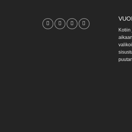
VUO
Kotiin
aikaa
valiko
sisust
puutar