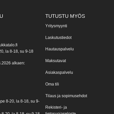
U
TUTUSTU MYÖS
Yritysmyynti
Laskutustiedot
kkatalo.fi
Hautauspalvelu
20, la 8-18, su 9-18
Maksutavat
8.2026 alkaen:
Asiakaspalvelu
Oma tili
Tilaus ja sopimusehdot
e 8-20, la 8-18, su 9-
Rekisteri- ja
tietosuojaseloste
8-20, la 8-18, su 9-18