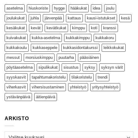
asetelma
hiuskoriste
hygge
hääkukat
idea
joulu
joulukukat
juhla
järvenpää
kattaus
kausi-istutukset
kesä
kesäkukat
kevät
kevätkukat
kimppu
koti
kranssi
kuivakukat
kukka-asetelma
kukkakimppu
kukkakoru
kukkakoulu
kukkaseppele
kukkasidontakurssi
leikkokukat
messut
morsiuskimppu
puutarha
pääsiäinen
pöytäasetelma
sipulikukat
sisustus
syksy
syksyn värit
syyskasvit
tapahtumakoristelu
tilakoristelu
trendi
viherkasvit
vihersisustaminen
yhteistyö
yritysyhteistyö
ystävänpäivä
äitienpäivä
ARKISTO
Arkisto