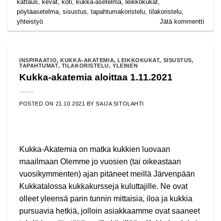
kattaus
,
kevät
,
koti
,
kukka-asetelma
,
leikkokukat
,
pöytäasetelma
,
sisustus
,
tapahtumakoristelu
,
tilakoristelu
,
yhteistyö
Jätä kommentti
INSPIRAATIO
,
KUKKA-AKATEMIA
,
LEIKKOKUKAT
,
SISUSTUS
,
TAPAHTUMAT
,
TILAKORISTELU
,
YLEINEN
Kukka-akatemia aloittaa 1.11.2021
POSTED ON
21.10.2021
BY
SAIJA SITOLAHTI
Kukka-Akatemia on matka kukkien luovaan
maailmaan Olemme jo vuosien (tai oikeastaan
vuosikymmenten) ajan pitäneet meillä Järvenpään
Kukkatalossa kukkakursseja kuluttajille. Ne ovat
olleet yleensä parin tunnin mittaisia, iloa ja kukkia
pursuavia hetkiä, jolloin asiakkaamme ovat saaneet