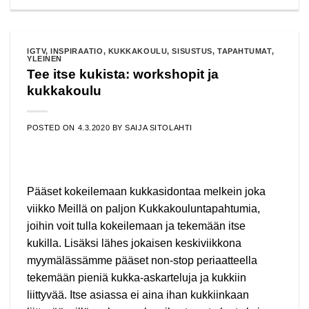
IGTV
,
INSPIRAATIO
,
KUKKAKOULU
,
SISUSTUS
,
TAPAHTUMAT
,
YLEINEN
Tee itse kukista: workshopit ja
kukkakoulu
POSTED ON
4.3.2020
BY
SAIJA SITOLAHTI
Pääset kokeilemaan kukkasidontaa melkein joka
viikko Meillä on paljon Kukkakouluntapahtumia,
joihin voit tulla kokeilemaan ja tekemään itse
kukilla. Lisäksi lähes jokaisen keskiviikkona
myymälässämme pääset non-stop periaatteella
tekemään pieniä kukka-askarteluja ja kukkiin
liittyvää. Itse asiassa ei aina ihan kukkiinkaan