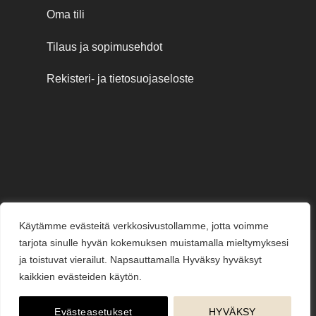
Oma tili
Tilaus ja sopimusehdot
Rekisteri- ja tietosuojaseloste
Käytämme evästeitä verkkosivustollamme, jotta voimme
tarjota sinulle hyvän kokemuksen muistamalla mieltymyksesi
Credit
MasterCard
Visa
Visa
ja toistuvat vierailut. Napsauttamalla Hyväksy hyväksyt
Card
Electron
kaikkien evästeiden käytön.
KESÄJUHLAT
KUKKAKAUPPA
LAHJAKORTIT
KUKKALÄHETYS
PUUTARHAMYYMÄLÄ
HAUTAUSPALVELU
HÄÄKUKAT
KUKKAKOULU
YRITYSMYYNTI
BLOGI
ME
Evästeasetukset
HYVÄKSY