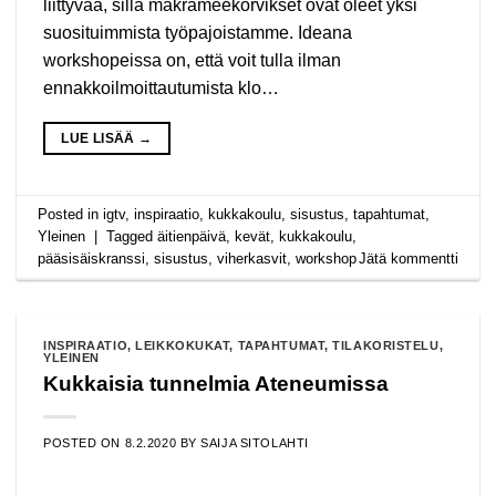
liittyvää, sillä makrameekorvikset ovat oleet yksi
suosituimmista työpajoistamme. Ideana
workshopeissa on, että voit tulla ilman
ennakkoilmoittautumista klo…
LUE LISÄÄ
→
Posted in
igtv
,
inspiraatio
,
kukkakoulu
,
sisustus
,
tapahtumat
,
Yleinen
|
Tagged
äitienpäivä
,
kevät
,
kukkakoulu
,
pääsisäiskranssi
,
sisustus
,
viherkasvit
,
workshop
Jätä kommentti
INSPIRAATIO
,
LEIKKOKUKAT
,
TAPAHTUMAT
,
TILAKORISTELU
,
YLEINEN
Kukkaisia tunnelmia Ateneumissa
POSTED ON
8.2.2020
BY
SAIJA SITOLAHTI