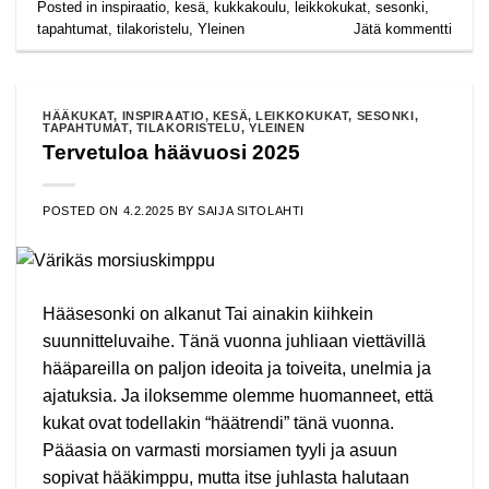
Posted in
inspiraatio
,
kesä
,
kukkakoulu
,
leikkokukat
,
sesonki
,
tapahtumat
,
tilakoristelu
,
Yleinen
Jätä kommentti
HÄÄKUKAT
,
INSPIRAATIO
,
KESÄ
,
LEIKKOKUKAT
,
SESONKI
,
TAPAHTUMAT
,
TILAKORISTELU
,
YLEINEN
Tervetuloa häävuosi 2025
POSTED ON
4.2.2025
BY
SAIJA SITOLAHTI
Hääsesonki on alkanut Tai ainakin kiihkein
suunnitteluvaihe. Tänä vuonna juhliaan viettävillä
hääpareilla on paljon ideoita ja toiveita, unelmia ja
ajatuksia. Ja iloksemme olemme huomanneet, että
kukat ovat todellakin “häätrendi” tänä vuonna.
Pääasia on varmasti morsiamen tyyli ja asuun
sopivat hääkimppu, mutta itse juhlasta halutaan