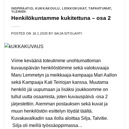
INSPIRAATIO
,
KUKKAKOULU
,
LEIKKOKUKAT
,
TAPAHTUMAT
,
YLEINEN
Henkilökuntamme kukitettuna – osa 2
POSTED ON
16.1.2020
BY
SAIJA SITOLAHTI
Viime keväänä toteutimme unohtumattoman
kuvauspäivän henkilöstömme sekä valokuvaaja
Maru Lemmetyn ja meikkaaja-kampaaja Mari Aallon
sekä Kampaaja Kati Teiriojan kanssa. Muutama
henkilö jäi uupumaan ja lisäksi joukkoomme on
tullut uutta osaamista, joten kuvauspäivä -osa 2
järjestettiin. Aiemman postauksen sekä kuvat ja
muun henkilöstön esittelyn löydät täältä.
Kuvakavalkadin saa ilolla aloittaa Silja, Talvitie.
Silja oli meillä työssäoppimassa…