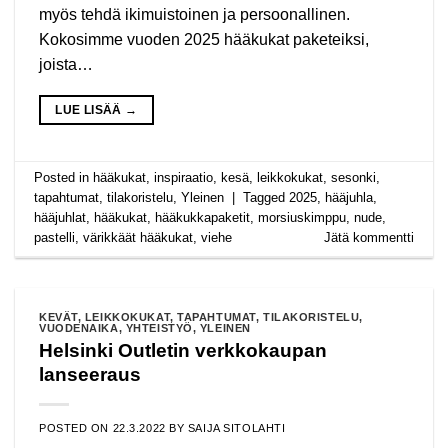
myös tehdä ikimuistoinen ja persoonallinen.
Kokosimme vuoden 2025 hääkukat paketeiksi,
joista…
LUE LISÄÄ
→
Posted in
hääkukat
,
inspiraatio
,
kesä
,
leikkokukat
,
sesonki
,
tapahtumat
,
tilakoristelu
,
Yleinen
|
Tagged
2025
,
hääjuhla
,
hääjuhlat
,
hääkukat
,
hääkukkapaketit
,
morsiuskimppu
,
nude
,
pastelli
,
värikkäät hääkukat
,
viehe
Jätä kommentti
KEVÄT
,
LEIKKOKUKAT
,
TAPAHTUMAT
,
TILAKORISTELU
,
VUODENAIKA
,
YHTEISTYÖ
,
YLEINEN
Helsinki Outletin verkkokaupan
lanseeraus
POSTED ON
22.3.2022
BY
SAIJA SITOLAHTI