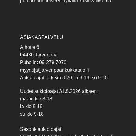
puutarhurin toiveet täyttävä kasvivalikoima.
ASIAKASPALVELU
Alhotie 6
04430 Järvenpää
Puhelin: 09-279 7070
myynti[ät]jarvenpaankukkatalo.fi
Aukioloajat: arkisin 8-20, la 8-18, su 9-18
Uudet aukioloajat 31.8.2026 alkaen:
ma-pe klo 8-18
la klo 8-18
su klo 9-18
Sesonkiaukioloajat: