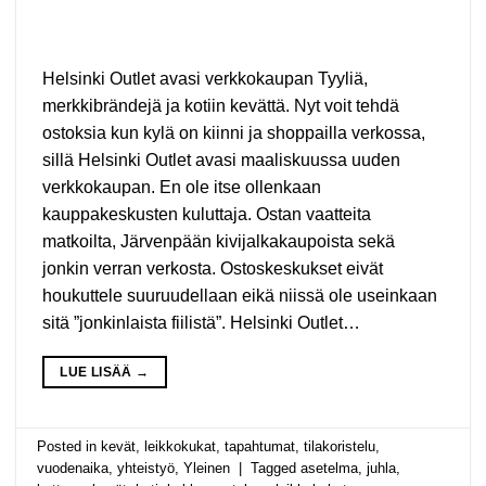
Helsinki Outlet avasi verkkokaupan Tyyliä,
merkkibrändejä ja kotiin kevättä. Nyt voit tehdä
ostoksia kun kylä on kiinni ja shoppailla verkossa,
sillä Helsinki Outlet avasi maaliskuussa uuden
verkkokaupan. En ole itse ollenkaan
kauppakeskusten kuluttaja. Ostan vaatteita
matkoilta, Järvenpään kivijalkakaupoista sekä
jonkin verran verkosta. Ostoskeskukset eivät
houkuttele suuruudellaan eikä niissä ole useinkaan
sitä ”jonkinlaista fiilistä”. Helsinki Outlet…
LUE LISÄÄ
→
Posted in
kevät
,
leikkokukat
,
tapahtumat
,
tilakoristelu
,
vuodenaika
,
yhteistyö
,
Yleinen
|
Tagged
asetelma
,
juhla
,