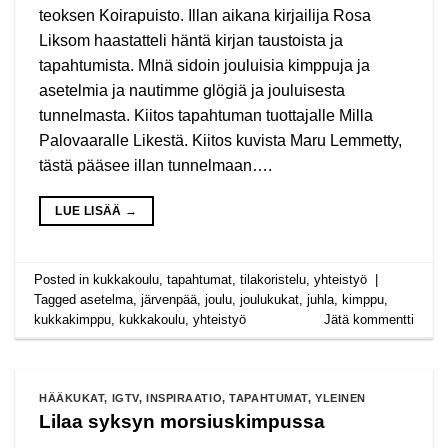
teoksen Koirapuisto. Illan aikana kirjailija Rosa
Liksom haastatteli häntä kirjan taustoista ja
tapahtumista. MInä sidoin jouluisia kimppuja ja
asetelmia ja nautimme glögiä ja jouluisesta
tunnelmasta. Kiitos tapahtuman tuottajalle Milla
Palovaaralle Likestä. Kiitos kuvista Maru Lemmetty,
tästä pääsee illan tunnelmaan….
LUE LISÄÄ
→
Posted in
kukkakoulu
,
tapahtumat
,
tilakoristelu
,
yhteistyö
|
Tagged
asetelma
,
järvenpää
,
joulu
,
joulukukat
,
juhla
,
kimppu
,
kukkakimppu
,
kukkakoulu
,
yhteistyö
Jätä kommentti
HÄÄKUKAT
,
IGTV
,
INSPIRAATIO
,
TAPAHTUMAT
,
YLEINEN
Lilaa syksyn morsiuskimpussa