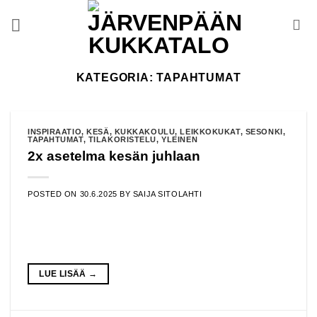
Skip
to
content
KATEGORIA:
TAPAHTUMAT
INSPIRAATIO
,
KESÄ
,
KUKKAKOULU
,
LEIKKOKUKAT
,
SESONKI
,
TAPAHTUMAT
,
TILAKORISTELU
,
YLEINEN
2x asetelma kesän juhlaan
POSTED ON
30.6.2025
BY
SAIJA SITOLAHTI
LUE LISÄÄ
→