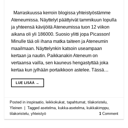
Marraskuussa kerroin blogissa yhteistyöstämme
Ateneumissa. Näyttelyt päättyivät tammikuun lopulla
ja yhteensä kävijöitä Ateneumissa tuon 12 viikon
aikana oli yli 186000. Suosio ylitti jopa Picasson!
Minulle tää oli ihana matka taiteen ja Ateneumin
maailmaan. Näyttelynkin katsoin useampaan
kertaan ja nautin. Paikkanakin Ateneum on
vertaansa vailla, sen kauneus hengastyttää joka
kertaa kun jylhään portaikkoon astelee. Tässä…
LUE LISÄÄ
→
Posted in
inspiraatio
,
leikkokukat
,
tapahtumat
,
tilakoristelu
,
Yleinen
|
Tagged
asetelma
,
kukka-asetelma
,
kukkakimppu
,
tilakoristelu
,
yhteistyö
1
Comment