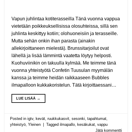
Vapun juhlintaa kotiterasseilla Tänä vuonna vappua
vietetään poikkeuksellisissa olosuhteissa, sillä sen
juhlinta keskittyy kotiin; olohuoneisiin ja terasseille.
Mutta sehän onkin ihan parasta (ainakin
allekirjoittaneen mielestä). Brunssitarjoilut ovat
lähellä ja lisää lämmintä vaatetta löytyy helposti.
Kuohuviinikin on takuulla kylmää. Me teimme tänä
vuonna yhteistyötä Confetin Tuusulan myymälän
kanssa ja teimme heidän raikkaaseen Bubbles
ilmapalloon kukkakoristelun. Tätä kirjoittaessani…
LUE LISÄÄ
→
Posted in
igtv
,
kevät
,
ruukkukasvit
,
sesonki
,
tapahtumat
,
yhteistyö
,
Yleinen
|
Tagged
ilmapallo
,
kesäkukat
,
vappu
Jätä kommentti