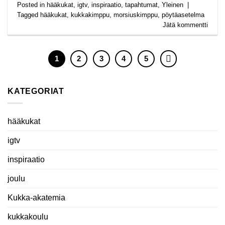
Posted in
hääkukat
,
igtv
,
inspiraatio
,
tapahtumat
,
Yleinen
|
Tagged
hääkukat
,
kukkakimppu
,
morsiuskimppu
,
pöytäasetelma
Jätä kommentti
1
2
3
4
5
KATEGORIAT
hääkukat
igtv
inspiraatio
joulu
Kukka-akatemia
kukkakoulu