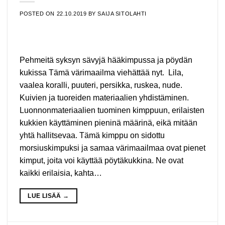
POSTED ON
22.10.2019
BY
SAIJA SITOLAHTI
Pehmeitä syksyn sävyjä hääkimpussa ja pöydän
kukissa Tämä värimaailma viehättää nyt. Lila,
vaalea koralli, puuteri, persikka, ruskea, nude.
Kuivien ja tuoreiden materiaalien yhdistäminen.
Luonnonmateriaalien tuominen kimppuun, erilaisten
kukkien käyttäminen pieninä määrinä, eikä mitään
yhtä hallitsevaa. Tämä kimppu on sidottu
morsiuskimpuksi ja samaa värimaailmaa ovat pienet
kimput, joita voi käyttää pöytäkukkina. Ne ovat
kaikki erilaisia, kahta…
LUE LISÄÄ
→