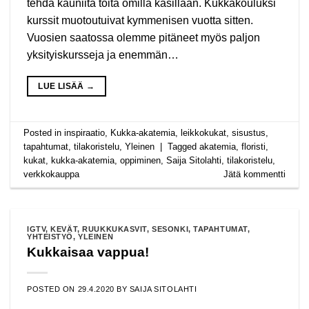
tehdä kauniita töitä omilla käsillään. Kukkakouluksi
kurssit muotoutuivat kymmenisen vuotta sitten.
Vuosien saatossa olemme pitäneet myös paljon
yksityiskursseja ja enemmän…
LUE LISÄÄ
→
Posted in
inspiraatio
,
Kukka-akatemia
,
leikkokukat
,
sisustus
,
tapahtumat
,
tilakoristelu
,
Yleinen
|
Tagged
akatemia
,
floristi
,
kukat
,
kukka-akatemia
,
oppiminen
,
Saija Sitolahti
,
tilakoristelu
,
verkkokauppa
Jätä kommentti
IGTV
,
KEVÄT
,
RUUKKUKASVIT
,
SESONKI
,
TAPAHTUMAT
,
YHTEISTYÖ
,
YLEINEN
Kukkaisaa vappua!
POSTED ON
29.4.2020
BY
SAIJA SITOLAHTI