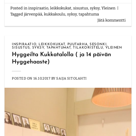
Posted in
inspiraatio
,
leikkokukat
,
sisustus
,
syksy
,
Yleinen
|
Tagged
järvenpää
,
kukkakoulu
,
syksy
,
tapahtuma
Jätä kommentti
INSPIRAATIO
,
LEIKKOKUKAT
,
PUUTARHA
,
SESONKI
,
SISUSTUS
,
SYKSY
,
TAPAHTUMAT
,
TILAKORISTELU
,
YLEINEN
Hyggeilta Kukkatalolla ( ja 14 päivän
Hyggehaaste)
POSTED ON
16.10.2017
BY
SAIJA SITOLAHTI