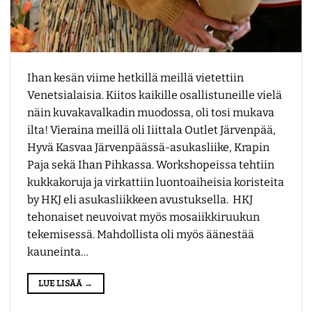
Ihan kesän viime hetkillä meillä vietettiin
Venetsialaisia. Kiitos kaikille osallistuneille vielä
näin kuvakavalkadin muodossa, oli tosi mukava
ilta! Vieraina meillä oli Iiittala Outlet Järvenpää,
Hyvä Kasvaa Järvenpäässä-asukasliike, Krapin
Paja sekä Ihan Pihkassa. Workshopeissa tehtiin
kukkakoruja ja virkattiin luontoaiheisia koristeita
by HKJ eli asukasliikkeen avustuksella. HKJ
tehonaiset neuvoivat myös mosaiikkiruukun
tekemisessä. Mahdollista oli myös äänestää
kauneinta…
LUE LISÄÄ
→