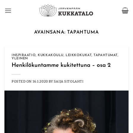
Skip
to
content
AVAINSANA:
TAPAHTUMA
INSPIRAATIO
,
KUKKAKOULU
,
LEIKKOKUKAT
,
TAPAHTUMAT
,
YLEINEN
Henkilökuntamme kukitettuna – osa 2
POSTED ON
16.1.2020
BY
SAIJA SITOLAHTI