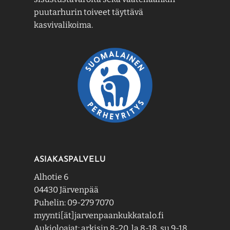
puutarhurin toiveet täyttävä
kasvivalikoima.
ASIAKASPALVELU
Alhotie 6
04430 Järvenpää
Puhelin: 09-279 7070
myynti[ät]jarvenpaankukkatalo.fi
Aukioloajat: arkisin 8-20, la 8-18, su 9-18