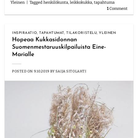
Yleinen
|
Tagged
henkilökunta
,
leikkokukka
,
tapahtuma
1
Comment
INSPIRAATIO
,
TAPAHTUMAT
,
TILAKORISTELU
,
YLEINEN
Hopeaa Kukkasidonnan
Suomenmestaruuskilpailuista Eine-
Marialle
POSTED ON
9.10.2019
BY
SAIJA SITOLAHTI