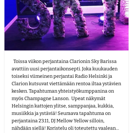
Toissa viikon perjantaina Clarionin Sky Barissa
avattiin uusi perjantaikonsepti. Joka kuukauden
toiseksi viimeinen perjantai Radio Helsinki ja
Clarion kutsuvat viettämään rentoa iltaa ystävien
kesken. Tapahtuman yhteistyökumppanina on
myös Champagne Lanson. Upeat näkymät
Helsingin kattojen ylitse, samppanjaa, kukkia,
musiikkia ja ystäviä! Seuraava tapahtuma on
perjantaina 23.11, DJ Mellow Yellow silloin,
nähdään siellä! Koristelu oli toteutettu vaalean…