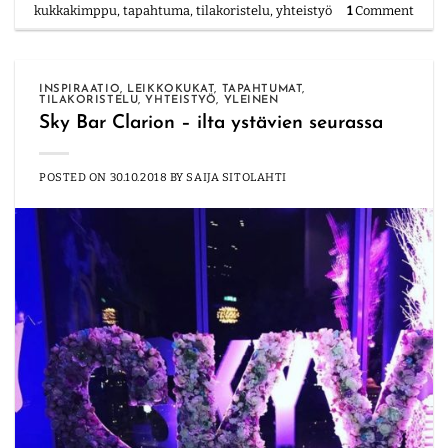
kukkakimppu
,
tapahtuma
,
tilakoristelu
,
yhteistyö
1
Comment
INSPIRAATIO
,
LEIKKOKUKAT
,
TAPAHTUMAT
,
TILAKORISTELU
,
YHTEISTYÖ
,
YLEINEN
Sky Bar Clarion – ilta ystävien seurassa
POSTED ON
30.10.2018
BY
SAIJA SITOLAHTI