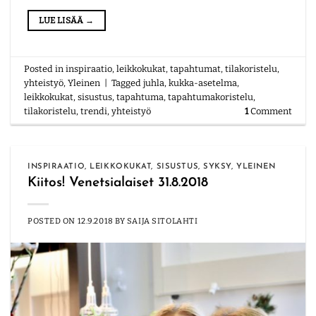
LUE LISÄÄ
→
Posted in
inspiraatio
,
leikkokukat
,
tapahtumat
,
tilakoristelu
,
yhteistyö
,
Yleinen
|
Tagged
juhla
,
kukka-asetelma
,
leikkokukat
,
sisustus
,
tapahtuma
,
tapahtumakoristelu
,
tilakoristelu
,
trendi
,
yhteistyö
1
Comment
INSPIRAATIO
,
LEIKKOKUKAT
,
SISUSTUS
,
SYKSY
,
YLEINEN
Kiitos! Venetsialaiset 31.8.2018
POSTED ON
12.9.2018
BY
SAIJA SITOLAHTI