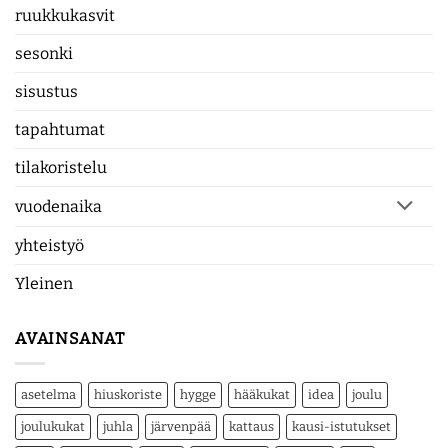
ruukkukasvit
sesonki
sisustus
tapahtumat
tilakoristelu
vuodenaika
yhteistyö
Yleinen
AVAINSANAT
asetelma
hiuskoriste
hygge
hääkukat
idea
joulu
joulukukat
juhla
järvenpää
kattaus
kausi-istutukset