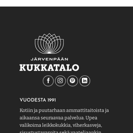
VUODESTA 1991
Kotiin ja puutarhaan ammattitaitoista ja
aikaansa seuraavaa palvelua. Upea
valikoima leikkokukkia, viherkasveja,
sisustustavaroita sekä vaateliaankin