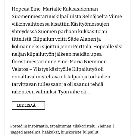
Hopeaa Eine-Marialle Kukkasidonnan
Suomenmestaruuskilpailuista Seinäjoelta Viime
viikonvaihteessa kisattiin Käsityömessujen
yhteydessä Suomen parhaan kukkasitojan
tittelistä. Kilpailun voitti Säde Alanen ja
kolmanneksi sijoittui Jenni Perttola. Hopealle ylsi
neljän kilpailutyön jälkeen meidän upea
floristimestarimme Eine-Maria Nieminen.
Veistos – Ylistys käsityölle Kilpailutyö oli
ennaltavalmisteltava eli kilpailija toi kaiken
tarvittavan tullessaan ja oli saanut tehdä
rakenteen valmiiksi. Työn aihe oli…
LUE LISÄÄ
→
Posted in
inspiraatio
,
tapahtumat
,
tilakoristelu
,
Yleinen
|
Tagged
asetelma
,
hääkukat
,
hiuskoriste
,
kilpailut
,