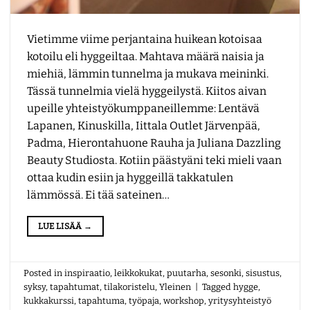
Vietimme viime perjantaina huikean kotoisaa
kotoilu eli hyggeiltaa. Mahtava määrä naisia ja
miehiä, lämmin tunnelma ja mukava meininki.
Tässä tunnelmia vielä hyggeilystä. Kiitos aivan
upeille yhteistyökumppaneillemme: Lentävä
Lapanen, Kinuskilla, Iittala Outlet Järvenpää,
Padma, Hierontahuone Rauha ja Juliana Dazzling
Beauty Studiosta. Kotiin päästyäni teki mieli vaan
ottaa kudin esiin ja hyggeillä takkatulen
lämmössä. Ei tää sateinen…
LUE LISÄÄ
→
Posted in
inspiraatio
,
leikkokukat
,
puutarha
,
sesonki
,
sisustus
,
syksy
,
tapahtumat
,
tilakoristelu
,
Yleinen
|
Tagged
hygge
,
kukkakurssi
,
tapahtuma
,
työpaja
,
workshop
,
yritysyhteistyö