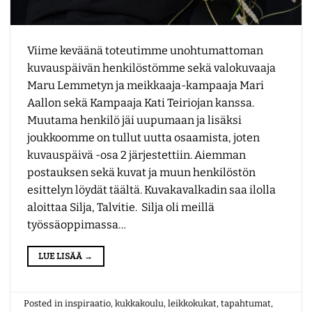
Viime keväänä toteutimme unohtumattoman
kuvauspäivän henkilöstömme sekä valokuvaaja
Maru Lemmetyn ja meikkaaja-kampaaja Mari
Aallon sekä Kampaaja Kati Teiriojan kanssa.
Muutama henkilö jäi uupumaan ja lisäksi
joukkoomme on tullut uutta osaamista, joten
kuvauspäivä -osa 2 järjestettiin. Aiemman
postauksen sekä kuvat ja muun henkilöstön
esittelyn löydät täältä. Kuvakavalkadin saa ilolla
aloittaa Silja, Talvitie. Silja oli meillä
työssäoppimassa…
LUE LISÄÄ
→
Posted in
inspiraatio
,
kukkakoulu
,
leikkokukat
,
tapahtumat
,