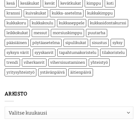
kesä
kesäkukat
kevät
kevätkukat
kimppu
koti
kranssi
kuivakukat
kukka-asetelma
kukkakimppu
kukkakoru
kukkakoulu
kukkaseppele
kukkasidontakurssi
leikkokukat
messut
morsiuskimppu
puutarha
pääsiäinen
pöytäasetelma
sipulikukat
sisustus
syksy
syksyn värit
syyskasvit
tapahtumakoristelu
tilakoristelu
trendi
viherkasvit
vihersisustaminen
yhteistyö
yritysyhteistyö
ystävänpäivä
äitienpäivä
ARKISTO
Arkisto