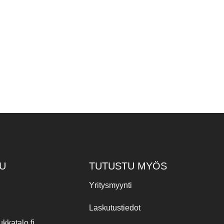
U
TUTUSTU MYÖS
Yritysmyynti
Laskutustiedot
kkatalo.fi