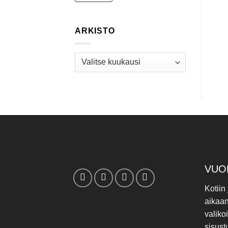
ARKISTO
Arkisto
VUO
Kotiin
aikaa
valiko
sisust