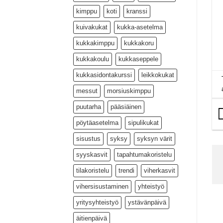
kimppu
koti
kranssi
kuivakukat
kukka-asetelma
kukkakimppu
kukkakoru
kukkakoulu
kukkaseppele
kukkasidontakurssi
leikkokukat
messut
morsiuskimppu
puutarha
pääsiäinen
pöytäasetelma
sipulikukat
sisustus
syksy
syksyn värit
syyskasvit
tapahtumakoristelu
tilakoristelu
trendi
viherkasvit
vihersisustaminen
yhteistyö
yritysyhteistyö
ystävänpäivä
äitienpäivä