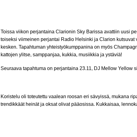
Toissa viikon perjantaina
Clarionin
Sky Barissa avattiin uusi p
toiseksi viimeinen perjantai
Radio Helsinki
ja Clarion kutsuvat 
kesken. Tapahtuman yhteistyökumppanina on myös Champagn
kattojen ylitse, samppanjaa, kukkia, musiikkia ja ystäviä!
Seuraava tapahtuma on perjantaina 23.11, DJ Mellow Yellow sil
Koristelu oli toteutettu vaalean roosan eri sävyissä, mukana rip
trendikkäät heinät ja oksat olivat pääosissa. Kukkaisaa, lennoka