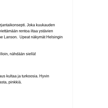
erjantaikonsepti. Joka kuukauden
viettämään rentoa iltaa ystävien
e Lanson. Upeat näkymät Helsingin
loin, nähdään siellä!
aus kultaa ja turkoosia. Hyvin
sta, pinkkiä.