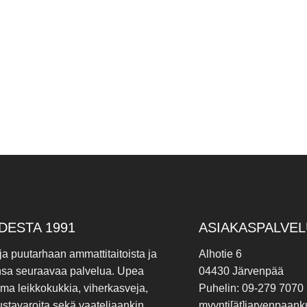
DESTA 1991
ASIAKASPALVEL
 ja puutarhaan ammattitaitoista ja
Alhotie 6
nsa seuraavaa palvelua. Upea
04430 Järvenpää
ima leikkokukkia, viherkasveja,
Puhelin: 09-279 7070
ustavaroita sekä vaateliaankin
myynti[ät]jarvenpaanku