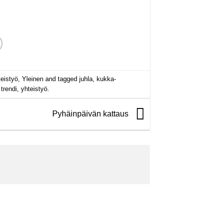
teistyö
,
Yleinen
and tagged
juhla
,
kukka-
,
trendi
,
yhteistyö
.
Pyhäinpäivän kattaus