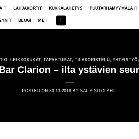
A
LAHJAKORTIT
KUKKALÄHETYS
PUUTARHAMYYMÄLÄ
YYNTI
BLOGI
ME
TIO
,
LEIKKOKUKAT
,
TAPAHTUMAT
,
TILAKORISTELU
,
YHTEISTYÖ
Bar Clarion – ilta ystävien seu
POSTED ON
30.10.2018
BY
SAIJA SITOLAHTI