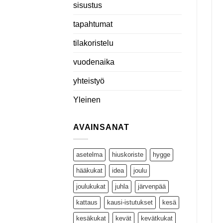
sisustus
tapahtumat
tilakoristelu
vuodenaika
yhteistyö
Yleinen
AVAINSANAT
asetelma
hiuskoriste
hygge
hääkukat
idea
joulu
joulukukat
juhla
järvenpää
kattaus
kausi-istutukset
kesä
kesäkukat
kevät
kevätkukat