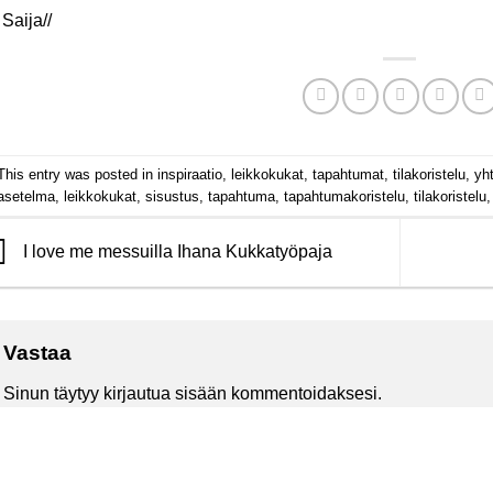
Saija//
This entry was posted in
inspiraatio
,
leikkokukat
,
tapahtumat
,
tilakoristelu
,
yh
asetelma
,
leikkokukat
,
sisustus
,
tapahtuma
,
tapahtumakoristelu
,
tilakoristelu
I love me messuilla Ihana Kukkatyöpaja
Vastaa
Sinun täytyy
kirjautua sisään
kommentoidaksesi.