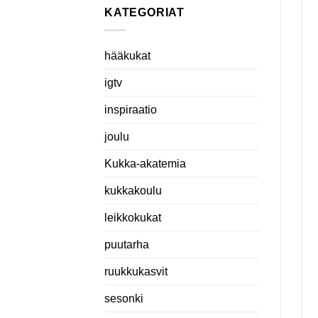
KATEGORIAT
hääkukat
igtv
inspiraatio
joulu
Kukka-akatemia
kukkakoulu
leikkokukat
puutarha
ruukkukasvit
sesonki