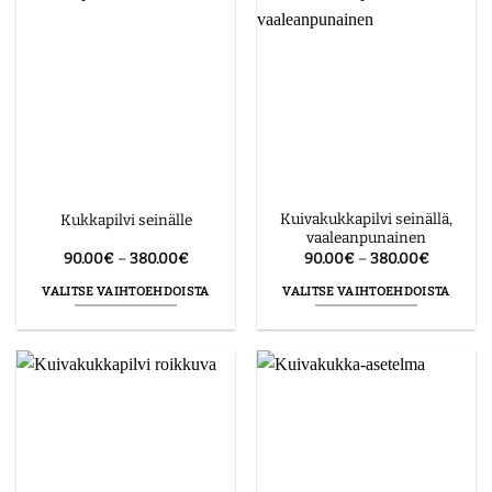
Kuivakukkapilvi seinällä,
Kukkapilvi seinälle
vaaleanpunainen
Hintaluokka:
Hintaluo
90.00
€
–
380.00
€
90.00
€
–
380.00
€
90.00€
90.00€
-
-
VALITSE VAIHTOEHDOISTA
VALITSE VAIHTOEHDOISTA
380.00€
380.00€
Tällä
Tällä
tuotteella
tuotteella
on
on
useampi
useampi
muunnelma.
muunnelma.
Voit
Voit
tehdä
tehdä
valinnat
valinnat