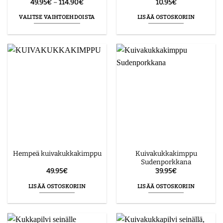
Hintaluokka:
49.95
€
–
114.90
€
10.95
€
49.95€
-
VALITSE VAIHTOEHDOISTA
LISÄÄ OSTOSKORIIN
114.90€
Tällä
tuotteella
on
useampi
muunnelma.
Voit
tehdä
valinnat
tuotteen
sivulla.
Kuivakukkakimppu
Hempeä kuivakukkakimppu
Sudenporkkana
49.95
€
39.95
€
LISÄÄ OSTOSKORIIN
LISÄÄ OSTOSKORIIN