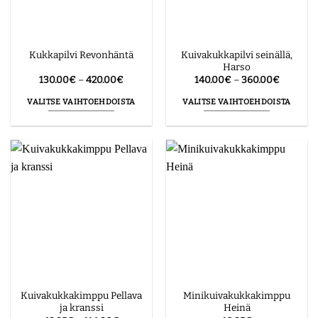
sivulla.
Kuivakukkapilvi seinällä,
Kukkapilvi Revonhäntä
Harso
Hintaluokka:
Hintaluo
130.00
€
–
420.00
€
140.00
€
–
360.00
€
130.00€
140.00€
-
-
VALITSE VAIHTOEHDOISTA
VALITSE VAIHTOEHDOISTA
420.00€
360.00€
Tällä
Tällä
tuotteella
tuotteella
on
on
useampi
useampi
muunnelma.
muunnelma.
Voit
Voit
tehdä
tehdä
valinnat
valinnat
tuotteen
tuotteen
sivulla.
sivulla.
Kuivakukkakimppu Pellava
Minikuivakukkakimppu
ja kranssi
Heinä