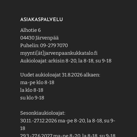
ASIAKASPALVELU
Alhotie 6
04430 Järvenpää
Puhelin: 09-279 7070
myynti[ät]jarvenpaankukkatalo.fi
Aukioloajat: arkisin 8-20, la 8-18, su 9-18
Uudet aukioloajat 31.8.2026 alkaen:
ma-pe klo 8-18
la klo 8-18
su klo 9-18
Sesonkiaukioloajat:
30.11.-27.12.2026 ma-pe 8-20, la 8-18, su 9-
18
29.3.-27.6.2027 ma-pe 8-20, la 8-18, su 9-18