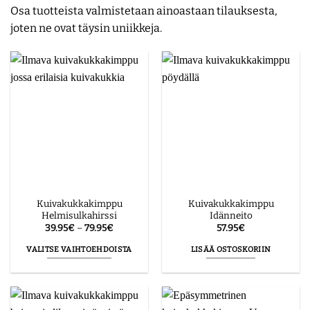
Osa tuotteista valmistetaan ainoastaan tilauksesta,
joten ne ovat täysin uniikkeja.
Kuivakukkakimppu
Kuivakukkakimppu
Helmisulkahirssi
Idänneito
Hintaluokka:
39.95
€
–
79.95
€
57.95
€
39.95€
-
VALITSE VAIHTOEHDOISTA
LISÄÄ OSTOSKORIIN
79.95€
Tällä
tuotteella
on
useampi