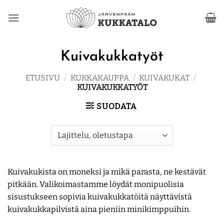
Skip
to
content
Kuivakukkatyöt
ETUSIVU
/
KUKKAKAUPPA
/
KUIVAKUKAT
/
KUIVAKUKKATYÖT
SUODATA
Kuivakukista on moneksi ja mikä parasta, ne kestävät
pitkään. Valikoimastamme löydät monipuolisia
sisustukseen sopivia kuivakukkatöitä näyttävistä
kuivakukkapilvistä aina pieniin minikimppuihin.