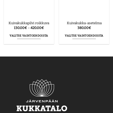
tuotteen
tuotteen
sivulla.
sivulla.
Kuivakukkapilvi roikkuva
Kuivakukka-asetelma
Hintaluokka:
130.00
€
–
420.00
€
380.00
€
130.00€
-
VALITSE VAIHTOEHDOISTA
VALITSE VAIHTOEHDOISTA
420.00€
Tällä
Tällä
tuotteella
tuotteella
on
on
useampi
useampi
muunnelma.
muunnelma.
Voit
Voit
tehdä
tehdä
valinnat
valinnat
tuotteen
tuotteen
sivulla.
sivulla.