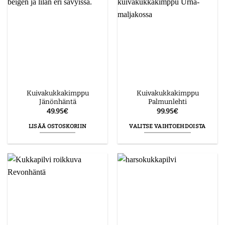
muunnelma.
Voit
tehdä
valinnat
tuotteen
sivulla.
Kuivakukkakimppu
Kuivakukkakimppu
Jänönhäntä
Palmunlehti
49.95
€
99.95
€
LISÄÄ OSTOSKORIIN
VALITSE VAIHTOEHDOISTA
Tällä
tuotteella
on
useampi
muunnelma.
Voit
tehdä
valinnat
tuotteen