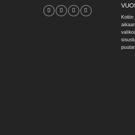
VUO
Kotiin
aikaa
valiko
sisust
puutar