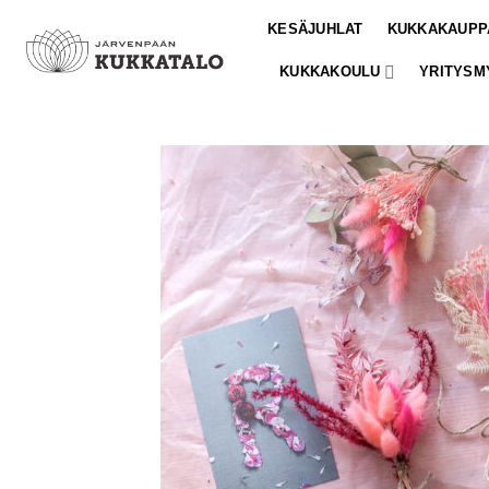
Skip
KESÄJUHLAT
KUKKAKAUPP
to
content
KUKKAKOULU
YRITYSM