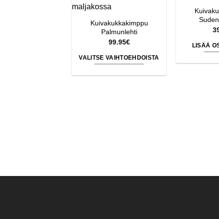
Kuivak
Suden
Kuivakukkakimppu
3
Palmunlehti
99.95
€
LISÄÄ O
VALITSE VAIHTOEHDOISTA
Tällä
tuotteella
on
useampi
muunnelma.
Voit
tehdä
valinnat
tuotteen
sivulla.