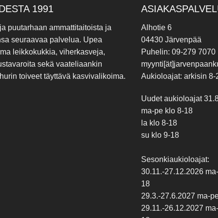
DESTA 1991
ASIAKASPALVEL
 ja puutarhaan ammattitaitoista ja
Alhotie 6
nsa seuraavaa palvelua. Upea
04430 Järvenpää
ima leikkokukkia, viherkasveja,
Puhelin: 09-279 7070
ustavaroita sekä vaateliaankin
myynti[ät]jarvenpaanku
hurin toiveet täyttävä kasvivalikoima.
Aukioloajat: arkisin 8-
Uudet aukioloajat 31.
ma-pe klo 8-18
la klo 8-18
su klo 9-18
Sesonkiaukioloajat:
30.11.-27.12.2026 ma-p
18
29.3.-27.6.2027 ma-pe 
29.11.-26.12.2027 ma-p