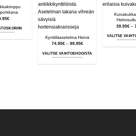
ukkakimppu
porkkana
Kuivakukk
9.95
€
Helmisulka
39.95
€
–
STOSKORIIN
VALITSE VAIH
Kynttiläasetelma Heinä
Hintaluokka:
Tä
74.95
€
–
99.95
€
74.95€
tu
-
VALITSE VAIHTOEHDOISTA
99.95€
o
Tällä
u
tuotteella
m
on
Vo
useampi
te
muunnelma.
va
Voit
tu
tehdä
si
valinnat
tuotteen
sivulla.