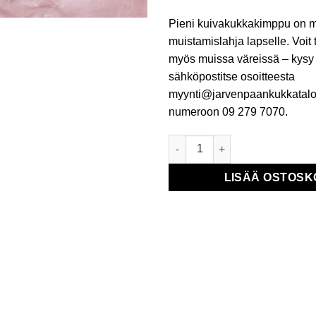
Pieni kuivakukkakimppu on m
muistamislahja lapselle. Voit 
myös muissa väreissä – kysy 
sähköpostitse osoitteesta
myynti@jarvenpaankukkatalo.fi
numeroon 09 279 7070.
Minikuivakukkakimppu Heinä 
LISÄÄ OSTOSK