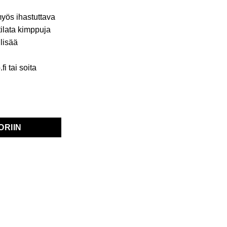
yös ihastuttava
tilata kimppuja
lisää
 tai soita
määrä
ORIIN