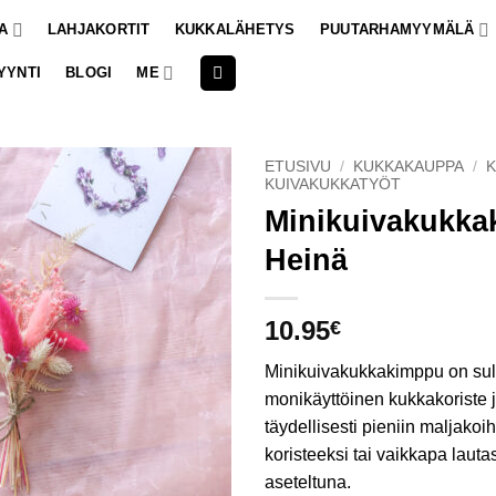
A
LAHJAKORTIT
KUKKALÄHETYS
PUUTARHAMYYMÄLÄ
YYNTI
BLOGI
ME
ETUSIVU
/
KUKKAKAUPPA
/
K
KUIVAKUKKATYÖT
Minikuivakukk
Heinä
10.95
€
Minikuivakukkakimppu on sul
monikäyttöinen kukkakoriste j
täydellisesti pieniin maljakoi
koristeeksi tai vaikkapa lautas
aseteltuna.