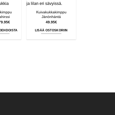
akimppu
Kuivakukkakimppu
hirssi
Jänönhäntä
Hintaluokka:
79.95
€
49.95
€
39.95€
-
TOEHDOISTA
LISÄÄ OSTOSKORIIN
79.95€
llä
otteella
n
Kuivakukkaki
seampi
Idänneito
uunnelma.
57.95
€
it
LISÄÄ OSTOSKO
hdä
linnat
otteen
vulla.