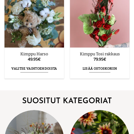
muunnelma.
Voit
tehdä
valinnat
tuotteen
sivulla.
Kimppu Harso
Kimppu Tosi rakkaus
49.95
€
79.95
€
VALITSE VAIHTOEHDOISTA
LISÄÄ OSTOSKORIIN
Tällä
tuotteella
on
useampi
SUOSITUT KATEGORIAT
muunnelma.
Voit
tehdä
valinnat
tuotteen
sivulla.