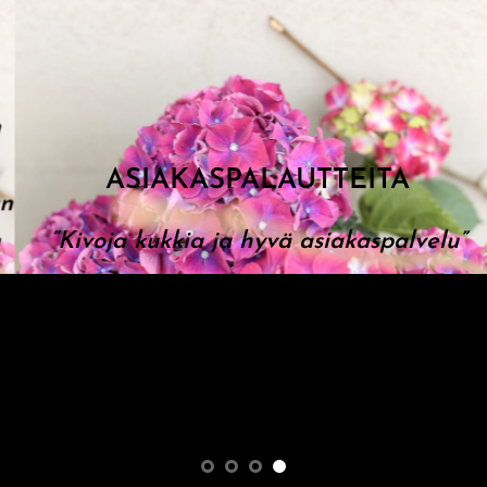
ASIAKASPALAUTTEITA
“Kivoja kukkia ja hyvä asiakaspalvelu”