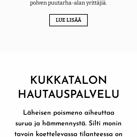
polven puutarha-alan yrittäjiä.
LUE LISÄÄ
KUKKATALON
HAUTAUS­PALVELU
Läheisen poismeno aiheuttaa
surua ja hämmennystä. Silti monin
tavoin koettele­vassa tilanteessa on