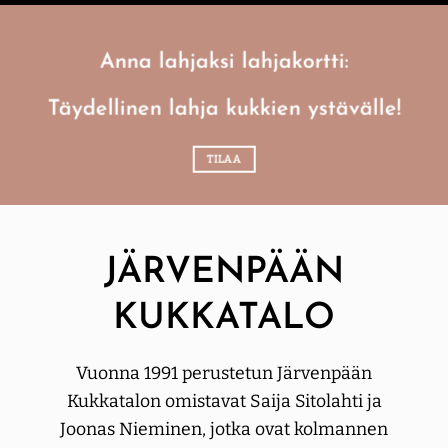
Anna lahjaksi lahjakortti:
Täydellinen lahja kukkien ystävälle!
TILAA
JÄRVENPÄÄN
KUKKATALO
Vuonna 1991 perustetun Järvenpään
Kukkatalon omistavat Saija Sitolahti ja
Joonas Nieminen, jotka ovat kolmannen