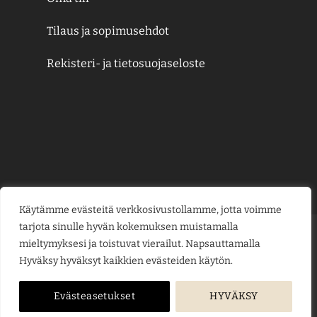
Tilaus ja sopimusehdot
Rekisteri- ja tietosuojaseloste
Käytämme evästeitä verkkosivustollamme, jotta voimme
tarjota sinulle hyvän kokemuksen muistamalla
Credit
MasterCard
Visa
Visa
mieltymyksesi ja toistuvat vierailut. Napsauttamalla
Card
Electron
Hyväksy hyväksyt kaikkien evästeiden käytön.
KESÄJUHLAT
KUKKAKAUPPA
LAHJAKORTIT
KUKKALÄHETYS
PUUTARHAMYYMÄLÄ
HAUTAUSPALVELU
HÄÄKUKAT
KUKKAKOULU
YRITYSMYYNTI
BLOGI
ME
Evästeasetukset
HYVÄKSY
Copyright © 2026
jarvenpaankukkatalo.fi