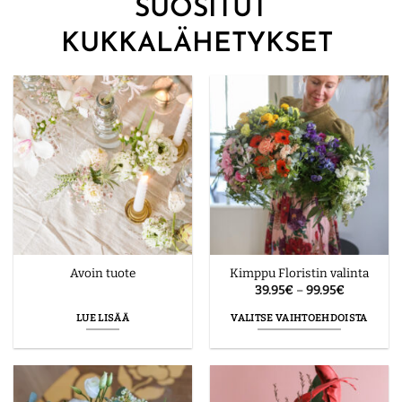
SUOSITUT
KUKKALÄHETYKSET
Avoin tuote
Kimppu Floristin valinta
Hintaluok
39.95
€
–
99.95
€
39.95€
-
LUE LISÄÄ
VALITSE VAIHTOEHDOISTA
99.95€
Tällä
tuotteella
on
useampi