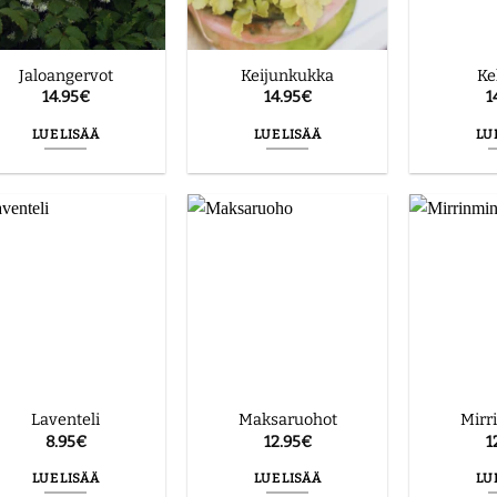
Jaloangervot
Keijunkukka
Ke
14.95
€
14.95
€
1
LUE LISÄÄ
LUE LISÄÄ
LU
Laventeli
Maksaruohot
Mirr
8.95
€
12.95
€
1
LUE LISÄÄ
LUE LISÄÄ
LU