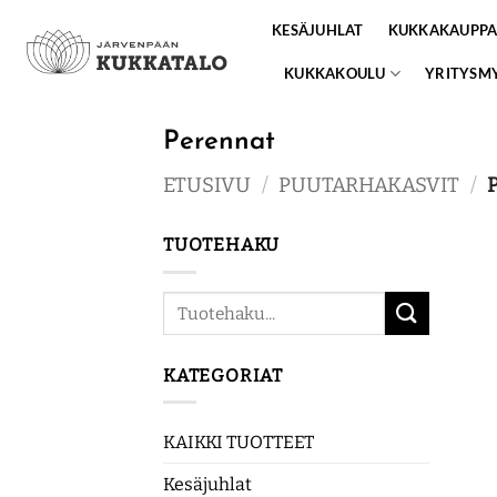
Skip
KESÄJUHLAT
KUKKAKAUPP
to
content
KUKKAKOULU
YRITYSM
Perennat
ETUSIVU
/
PUUTARHAKASVIT
/
P
TUOTEHAKU
Etsi:
KATEGORIAT
KAIKKI TUOTTEET
Kesäjuhlat