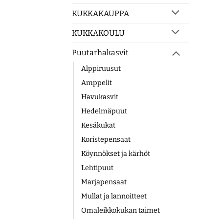
KUKKAKAUPPA
KUKKAKOULU
Puutarhakasvit
Alppiruusut
Amppelit
Havukasvit
Hedelmäpuut
Kesäkukat
Koristepensaat
Köynnökset ja kärhöt
Lehtipuut
Marjapensaat
Mullat ja lannoitteet
Omaleikkokukan taimet