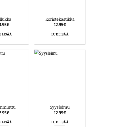
llukka
Koristekastikka
4.95
€
12.95
€
E LISÄÄ
LUE LISÄÄ
inminttu
Syysleimu
2.95
€
12.95
€
E LISÄÄ
LUE LISÄÄ