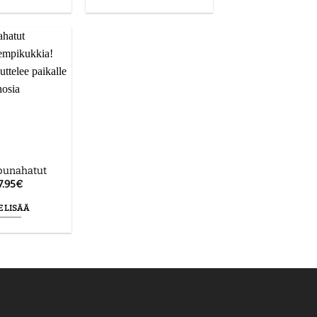
punahatut
7.95
€
E LISÄÄ