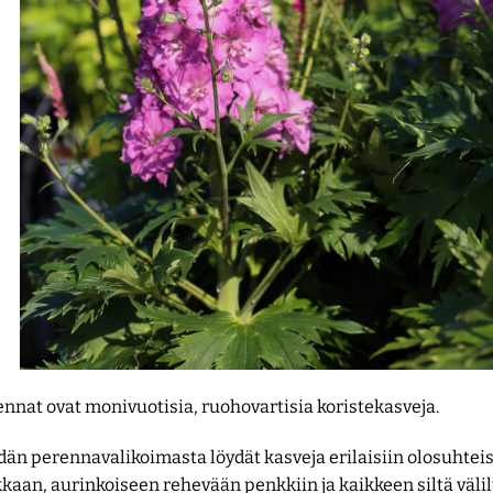
nnat ovat monivuotisia, ruohovartisia koristekasveja.
än perennavalikoimasta löydät kasveja erilaisiin olosuhteis
kaan, aurinkoiseen rehevään penkkiin ja kaikkeen siltä välil