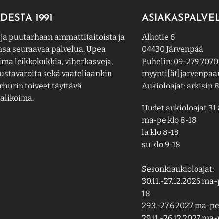
DESTA 1991
ASIAKASPALVE
 ja puutarhaan ammattitaitoista ja
Alhotie 6
nsa seuraavaa palvelua. Upea
04430 Järvenpää
ima leikkokukkia, viherkasveja,
Puhelin: 09-279 7070
ustavaroita sekä vaateliaankin
myynti[ät]jarvenpaan
hurin toiveet täyttävä
Aukioloajat: arkisin 8
alikoima.
Uudet aukioloajat 31.
ma-pe klo 8-18
la klo 8-18
su klo 9-18
Sesonkiaukioloajat:
30.11.-27.12.2026 ma-p
18
29.3.-27.6.2027 ma-pe 
29.11.-26.12.2027 ma-p