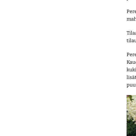
Pere
mahd
Tila
tila
Per
Kau
kuki
lisä
puu