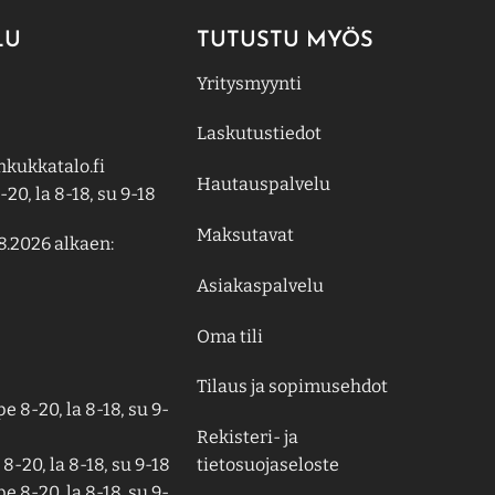
LU
TUTUSTU MYÖS
Yritysmyynti
Laskutustiedot
kukkatalo.fi
Hautauspalvelu
-20, la 8-18, su 9-18
Maksutavat
8.2026 alkaen:
Asiakaspalvelu
Oma tili
Tilaus ja sopimusehdot
e 8-20, la 8-18, su 9-
Rekisteri- ja
tietosuojaseloste
8-20, la 8-18, su 9-18
e 8-20, la 8-18, su 9-