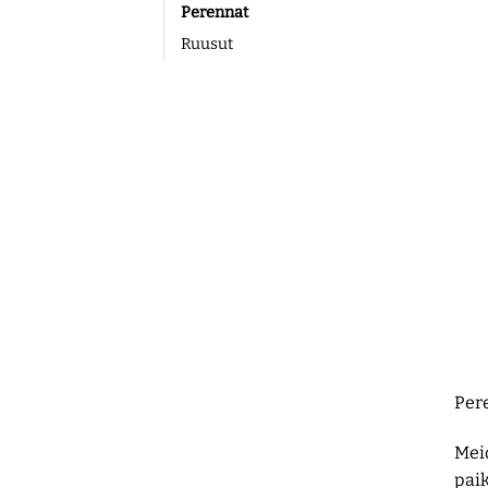
Perennat
Ruusut
Pere
Meid
paik