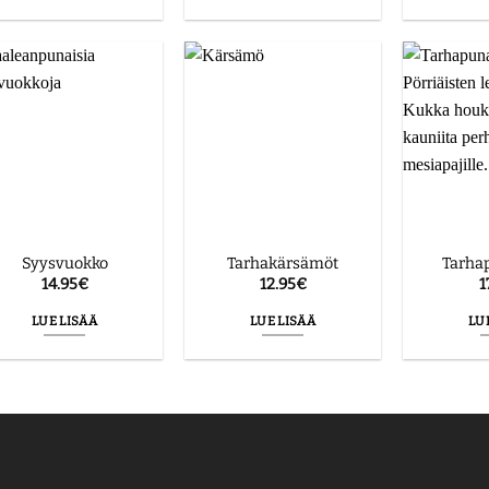
Syysvuokko
Tarhakärsämöt
Tarha
14.95
€
12.95
€
1
LUE LISÄÄ
LUE LISÄÄ
LU