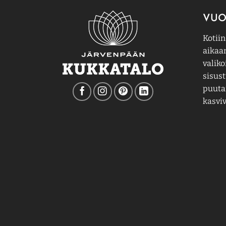
VUO
Kotiin
aikaa
valiko
sisust
puutar
kasviv