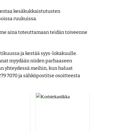
ajentaa kesäkukkaistutusten
soissa ruukuissa.
imme aina toteuttamaan teidän toiveenne
ikuussa ja kestää syys-lokakuulle.
ennat myydään niiden parhaaseen
han yhteydessä meihin, kun haluat
279 7070 ja sähköpostitse osoitteesta