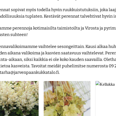
nnat sopivat myös todella hyvin ruukkuistutuksiin, joka la
ollisuuksia tuplaten. Kestävät perennat talvehtivat hyvin i
amme perennoja kotimaisilta taimistoilta ja Virosta ja pyr
usten suhteen!
ennavalikoimamme vaihtelee sesongeittain. Kausi alkaa huht
den aikana valikoima ja kasvien saatavuus vaihtelevat. Per
nta-aikaan, siksi kaikkia ei ole koko kauden saavailla. Olet
tietoa kasveista. Tavoitat meidät puhelimitse numerosta 09 
tarha@jarvenpaankukkatalo.fi
.