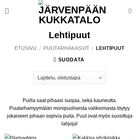
Skip
to
content
Lehtipuut
ETUSIVU
/
PUUTARHAKASVIT
/
LEHTIPUUT
SUODATA
Puilla saat pihaasi suojaa, sekä kauneutta.
Puutarhamyymälän monipuolisesta valikoimasta löytyy
jokaiseen pihaan sopivia puita. Puut ovat myös suosittuja
lahjoja!