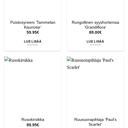
Puistosyreeni ‘Tammelan
Rungollinen syyshortensia
Kaunotar’
‘Grandiflora’
59.95
€
89.00
€
LUE LISÄÄ
LUE LISÄÄ
Ruusuorapihlaja ‘Paul’s
Rusokirsikka
Scarlet’
89.95
€