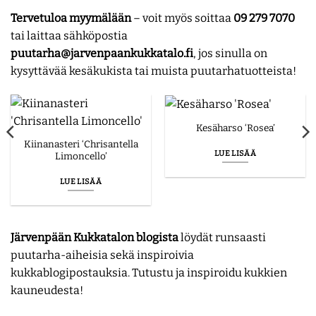
Tervetuloa myymälään
– voit myös soittaa
09 279 7070
tai laittaa sähköpostia
puutarha@jarvenpaankukkatalo.fi
, jos sinulla on
kysyttävää kesäkukista tai muista puutarhatuotteista!
Kesäharso ‘Rosea’
Kiinanasteri ‘Chrisantella
LUE LISÄÄ
Limoncello’
LUE LISÄÄ
Järvenpään Kukkatalon blogista
löydät runsaasti
puutarha-aiheisia sekä inspiroivia
kukkablogipostauksia. Tutustu ja inspiroidu kukkien
kauneudesta!