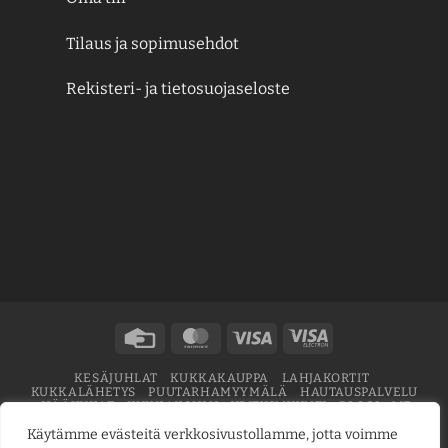
Tilaus ja sopimusehdot
Rekisteri- ja tietosuojaseloste
Credit
MasterCard
Visa
Visa
Card
Electron
KESÄJUHLAT
KUKKAKAUPPA
LAHJAKORTIT
KUKKALÄHETYS
PUUTARHAMYYMÄLÄ
HAUTAUSPALVELU
HÄÄKUKAT
KUKKAKOULU
YRITYSMYYNTI
BLOGI
ME
Käytämme evästeitä verkkosivustollamme, jotta voimme
Copyright © 2026
jarvenpaankukkatalo.fi