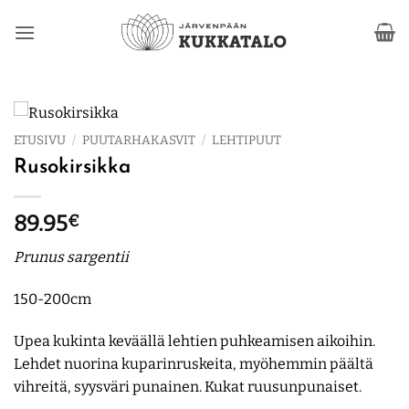
Skip
to
content
ETUSIVU
/
PUUTARHAKASVIT
/
LEHTIPUUT
Rusokirsikka
89.95
€
Prunus sargentii
150-200cm
Upea kukinta keväällä lehtien puhkeamisen aikoihin.
Lehdet nuorina kuparinruskeita, myöhemmin päältä
vihreitä, syysväri punainen. Kukat ruusunpunaiset.