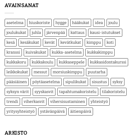
AVAINSANAT
asetelma
hiuskoriste
hygge
hääkukat
idea
joulu
joulukukat
juhla
järvenpää
kattaus
kausi-istutukset
kesä
kesäkukat
kevät
kevätkukat
kimppu
koti
kranssi
kuivakukat
kukka-asetelma
kukkakimppu
kukkakoru
kukkakoulu
kukkaseppele
kukkasidontakurssi
leikkokukat
messut
morsiuskimppu
puutarha
pääsiäinen
pöytäasetelma
sipulikukat
sisustus
syksy
syksyn värit
syyskasvit
tapahtumakoristelu
tilakoristelu
trendi
viherkasvit
vihersisustaminen
yhteistyö
yritysyhteistyö
ystävänpäivä
äitienpäivä
ARKISTO