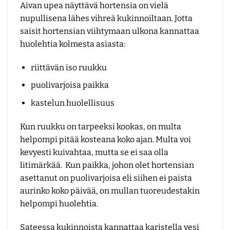
Aivan upea näyttävä hortensia on vielä
nupullisena lähes vihreä kukinnoiltaan. Jotta
saisit hortensian viihtymaan ulkona kannattaa
huolehtia kolmesta asiasta:
riittävän iso ruukku
puolivarjoisa paikka
kastelun huolellisuus
Kun ruukku on tarpeeksi kookas, on multa
helpompi pitää kosteana koko ajan. Multa voi
kevyesti kuivahtaa, mutta se ei saa olla
litimärkää. Kun paikka, johon olet hortensian
asettanut on puolivarjoisa eli siihen ei paista
aurinko koko päivää, on mullan tuoreudestakin
helpompi huolehtia.
Sateessa kukinnoista kannattaa karistella vesi