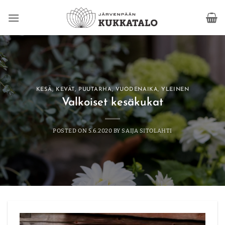
Skip
to
content
KESÄ
,
KEVÄT
,
PUUTARHA
,
VUODENAIKA
,
YLEINEN
Valkoiset kesäkukat
POSTED ON
5.6.2020
BY
SAIJA SITOLAHTI