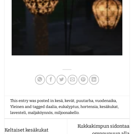
Lumiz aurinkokennolyhty
Hintaluokka:
29.95
€
–
49.95
€
29.95€
-
49.95€
This entry was posted in
kesä
,
kevät
,
puutarha
,
vuodenaika
,
Yleinen
and tagged
daalia
,
eukalyptus
,
hortensia
,
kesäkukat
,
laventeli
,
maljaköynnös
,
miljoonakello
.
Kukkakimpun sidontaa
Keltaiset kesäkukat
omppupuun alla