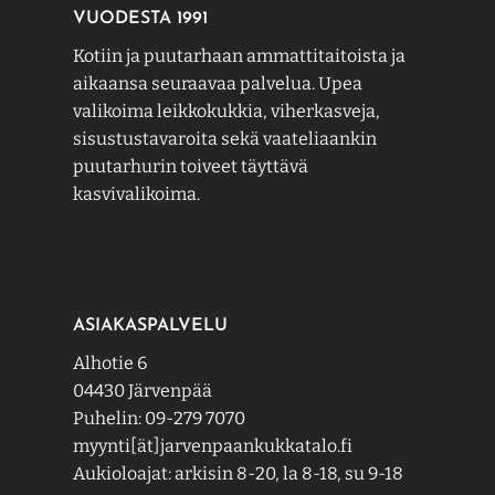
VUODESTA 1991
Kotiin ja puutarhaan ammattitaitoista ja
aikaansa seuraavaa palvelua. Upea
valikoima leikkokukkia, viherkasveja,
sisustustavaroita sekä vaateliaankin
puutarhurin toiveet täyttävä
kasvivalikoima.
ASIAKASPALVELU
Alhotie 6
04430 Järvenpää
Puhelin: 09-279 7070
myynti[ät]jarvenpaankukkatalo.fi
Aukioloajat: arkisin 8-20, la 8-18, su 9-18