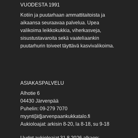
VUODESTA 1991
Kotiin ja puutarhaan ammattitaitoista ja
aikaansa seuraavaa palvelua. Upea
valikoima leikkokukkia, viherkasveja,
sisustustavaroita sekä vaateliaankin
puutarhurin toiveet täyttävä kasvivalikoima.
ASIAKASPALVELU
Alhotie 6
04430 Järvenpää
Puhelin: 09-279 7070
myynti[ät]jarvenpaankukkatalo.fi
Aukioloajat: arkisin 8-20, la 8-18, su 9-18
Uudet aukioloajat 31.8.2026 alkaen: