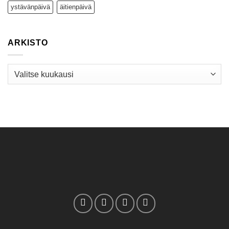
ystävänpäivä
äitienpäivä
ARKISTO
Arkisto