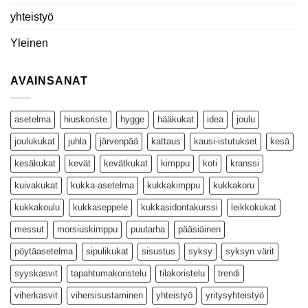
yhteistyö
Yleinen
AVAINSANAT
asetelma
hiuskoriste
hygge
hääkukat
idea
joulu
joulukukat
juhla
järvenpää
kattaus
kausi-istutukset
kesä
kesäkukat
kevät
kevätkukat
kimppu
koti
kranssi
kuivakukat
kukka-asetelma
kukkakimppu
kukkakoru
kukkakoulu
kukkaseppele
kukkasidontakurssi
leikkokukat
messut
morsiuskimppu
puutarha
pääsiäinen
pöytäasetelma
sipulikukat
sisustus
syksy
syksyn värit
syyskasvit
tapahtumakoristelu
tilakoristelu
trendi
viherkasvit
vihersisustaminen
yhteistyö
yritysyhteistyö