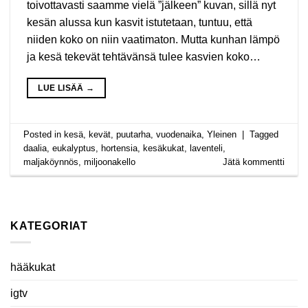
toivottavasti saamme vielä ”jälkeen” kuvan, sillä nyt
kesän alussa kun kasvit istutetaan, tuntuu, että
niiden koko on niin vaatimaton. Mutta kunhan lämpö
ja kesä tekevät tehtävänsä tulee kasvien koko…
LUE LISÄÄ
→
Posted in
kesä
,
kevät
,
puutarha
,
vuodenaika
,
Yleinen
|
Tagged
daalia
,
eukalyptus
,
hortensia
,
kesäkukat
,
laventeli
,
maljaköynnös
,
miljoonakello
Jätä kommentti
KATEGORIAT
hääkukat
igtv