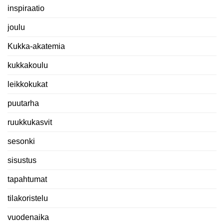
inspiraatio
joulu
Kukka-akatemia
kukkakoulu
leikkokukat
puutarha
ruukkukasvit
sesonki
sisustus
tapahtumat
tilakoristelu
vuodenaika