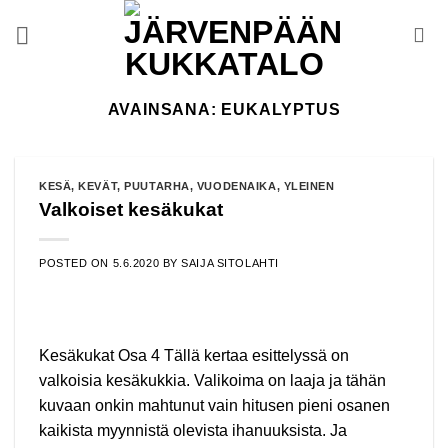
Skip
to
content
AVAINSANA:
EUKALYPTUS
KESÄ
,
KEVÄT
,
PUUTARHA
,
VUODENAIKA
,
YLEINEN
Valkoiset kesäkukat
POSTED ON
5.6.2020
BY
SAIJA SITOLAHTI
Kesäkukat Osa 4 Tällä kertaa esittelyssä on
valkoisia kesäkukkia. Valikoima on laaja ja tähän
kuvaan onkin mahtunut vain hitusen pieni osanen
kaikista myynnistä olevista ihanuuksista. Ja