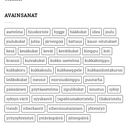
AVAINSANAT
asetelma
hiuskoriste
hygge
hääkukat
idea
joulu
joulukukat
juhla
järvenpää
kattaus
kausi-istutukset
kesä
kesäkukat
kevät
kevätkukat
kimppu
koti
kranssi
kuivakukat
kukka-asetelma
kukkakimppu
kukkakoru
kukkakoulu
kukkaseppele
kukkasidontakurssi
leikkokukat
messut
morsiuskimppu
puutarha
pääsiäinen
pöytäasetelma
sipulikukat
sisustus
syksy
syksyn värit
syyskasvit
tapahtumakoristelu
tilakoristelu
trendi
viherkasvit
vihersisustaminen
yhteistyö
yritysyhteistyö
ystävänpäivä
äitienpäivä