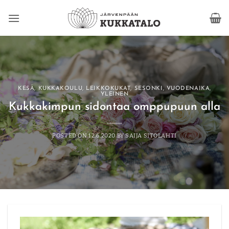
Skip
to
content
KESÄ
,
KUKKAKOULU
,
LEIKKOKUKAT
,
SESONKI
,
VUODENAIKA
,
YLEINEN
Kukkakimpun sidontaa omppupuun alla
POSTED ON
12.6.2020
BY
SAIJA SITOLAHTI