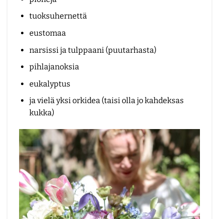
tuoksuhernettä
eustomaa
narsissi ja tulppaani (puutarhasta)
pihlajanoksia
eukalyptus
ja vielä yksi orkidea (taisi olla jo kahdeksas
kukka)