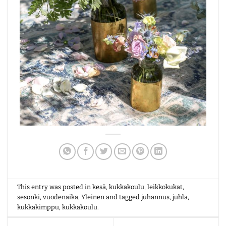
This entry was posted in
kesä
,
kukkakoulu
,
leikkokukat
,
sesonki
,
vuodenaika
,
Yleinen
and tagged
juhannus
,
juhla
,
kukkakimppu
,
kukkakoulu
.