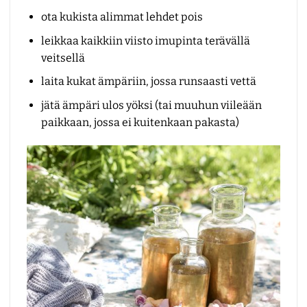
ota kukista alimmat lehdet pois
leikkaa kaikkiin viisto imupinta terävällä
veitsellä
laita kukat ämpäriin, jossa runsaasti vettä
jätä ämpäri ulos yöksi (tai muuhun viileään
paikkaan, jossa ei kuitenkaan pakasta)