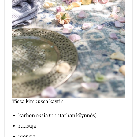
Tässä kimpussa käytin
kärhön oksia (puutarhan köynnös)
ruusuja
pioneja