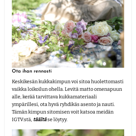
Ota ihan rennosti
Keskikesän kukkakimpun voi sitoa huolettomasti
vaikka loikoilun ohella. Levitä matto omenapuun
alle, kerää tarvittava kukkamateriaali
ympärillesi, ota hyvä ryhdikäs asento ja nauti.
Tämän kimpun sitomisen voit katsoa meidän
IGTV:stä,
täältä
se löytyy.