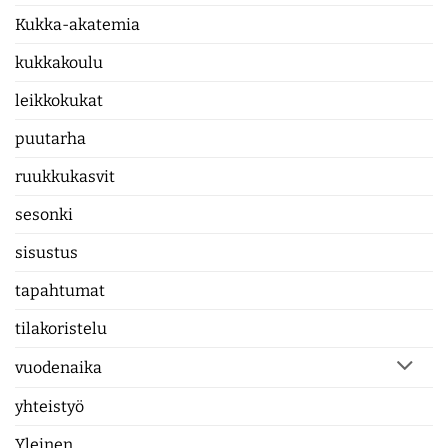
Kukka-akatemia
kukkakoulu
leikkokukat
puutarha
ruukkukasvit
sesonki
sisustus
tapahtumat
tilakoristelu
vuodenaika
yhteistyö
Yleinen