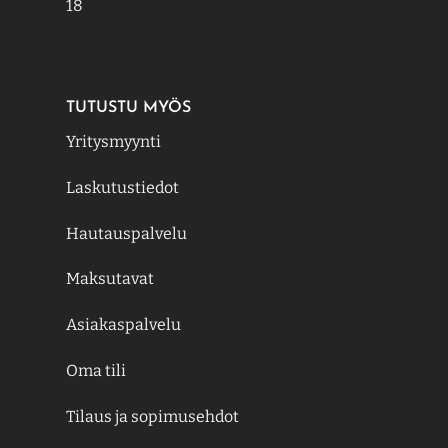
18
TUTUSTU MYÖS
Yritysmyynti
Laskutustiedot
Hautauspalvelu
Maksutavat
Asiakaspalvelu
Oma tili
Tilaus ja sopimusehdot