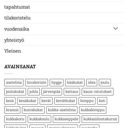
tapahtumat
tilakoristelu
vuodenaika
yhteistyö
Yleinen
AVAINSANAT
asetelma
hiuskoriste
hygge
hääkukat
idea
joulu
joulukukat
juhla
järvenpää
kattaus
kausi-istutukset
kesä
kesäkukat
kevät
kevätkukat
kimppu
koti
kranssi
kuivakukat
kukka-asetelma
kukkakimppu
kukkakoru
kukkakoulu
kukkaseppele
kukkasidontakurssi