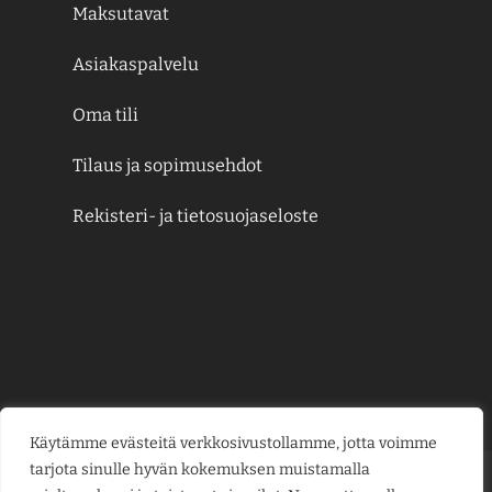
Maksutavat
Asiakaspalvelu
Oma tili
Tilaus ja sopimusehdot
Rekisteri- ja tietosuojaseloste
Käytämme evästeitä verkkosivustollamme, jotta voimme
tarjota sinulle hyvän kokemuksen muistamalla
Credit
MasterCard
Visa
Visa