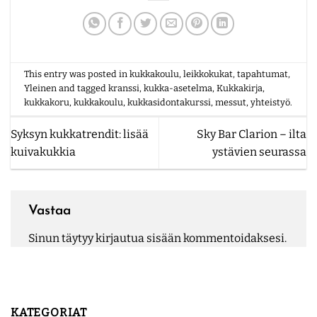
This entry was posted in
kukkakoulu
,
leikkokukat
,
tapahtumat
,
Yleinen
and tagged
kranssi
,
kukka-asetelma
,
Kukkakirja
,
kukkakoru
,
kukkakoulu
,
kukkasidontakurssi
,
messut
,
yhteistyö
.
Syksyn kukkatrendit: lisää
Sky Bar Clarion – ilta
kuivakukkia
ystävien seurassa
Vastaa
Sinun täytyy
kirjautua sisään
kommentoidaksesi.
KATEGORIAT