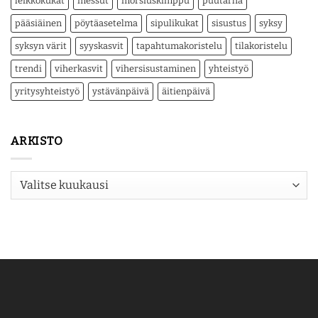
leikkokukat
messut
morsiuskimppu
puutarha
pääsiäinen
pöytäasetelma
sipulikukat
sisustus
syksy
syksyn värit
syyskasvit
tapahtumakoristelu
tilakoristelu
trendi
viherkasvit
vihersisustaminen
yhteistyö
yritysyhteistyö
ystävänpäivä
äitienpäivä
ARKISTO
Arkisto