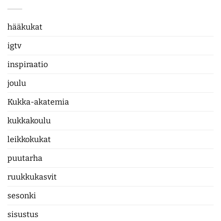
hääkukat
igtv
inspiraatio
joulu
Kukka-akatemia
kukkakoulu
leikkokukat
puutarha
ruukkukasvit
sesonki
sisustus