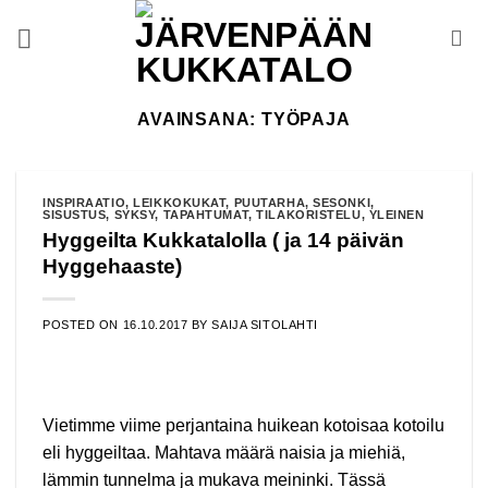
Skip
to
content
AVAINSANA:
TYÖPAJA
INSPIRAATIO
,
LEIKKOKUKAT
,
PUUTARHA
,
SESONKI
,
SISUSTUS
,
SYKSY
,
TAPAHTUMAT
,
TILAKORISTELU
,
YLEINEN
Hyggeilta Kukkatalolla ( ja 14 päivän
Hyggehaaste)
POSTED ON
16.10.2017
BY
SAIJA SITOLAHTI
Vietimme viime perjantaina huikean kotoisaa kotoilu
eli hyggeiltaa. Mahtava määrä naisia ja miehiä,
lämmin tunnelma ja mukava meininki. Tässä