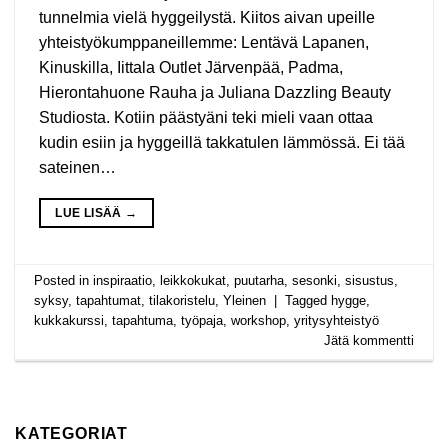
tunnelmia vielä hyggeilystä. Kiitos aivan upeille
yhteistyökumppaneillemme: Lentävä Lapanen,
Kinuskilla, Iittala Outlet Järvenpää, Padma,
Hierontahuone Rauha ja Juliana Dazzling Beauty
Studiosta. Kotiin päästyäni teki mieli vaan ottaa
kudin esiin ja hyggeillä takkatulen lämmössä. Ei tää
sateinen…
LUE LISÄÄ
→
Posted in
inspiraatio
,
leikkokukat
,
puutarha
,
sesonki
,
sisustus
,
syksy
,
tapahtumat
,
tilakoristelu
,
Yleinen
|
Tagged
hygge
,
kukkakurssi
,
tapahtuma
,
työpaja
,
workshop
,
yritysyhteistyö
Jätä kommentti
KATEGORIAT