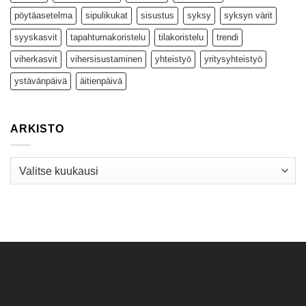
pöytäasetelma
sipulikukat
sisustus
syksy
syksyn värit
syyskasvit
tapahtumakoristelu
tilakoristelu
trendi
viherkasvit
vihersisustaminen
yhteistyö
yritysyhteistyö
ystävänpäivä
äitienpäivä
ARKISTO
Arkisto