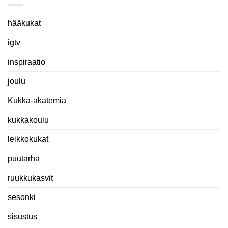
hääkukat
igtv
inspiraatio
joulu
Kukka-akatemia
kukkakoulu
leikkokukat
puutarha
ruukkukasvit
sesonki
sisustus