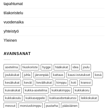
tapahtumat
tilakoristelu
vuodenaika
yhteistyö
Yleinen
AVAINSANAT
asetelma
hiuskoriste
hygge
hääkukat
idea
joulu
joulukukat
juhla
järvenpää
kattaus
kausi-istutukset
kesä
kesäkukat
kevät
kevätkukat
kimppu
koti
kranssi
kuivakukat
kukka-asetelma
kukkakimppu
kukkakoru
kukkakoulu
kukkaseppele
kukkasidontakurssi
leikkokukat
messut
morsiuskimppu
puutarha
pääsiäinen