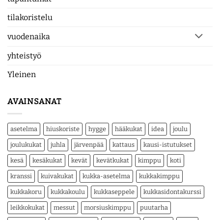
tilakoristelu
vuodenaika
yhteistyö
Yleinen
AVAINSANAT
asetelma
hiuskoriste
hygge
hääkukat
idea
joulu
joulukukat
juhla
järvenpää
kattaus
kausi-istutukset
kesä
kesäkukat
kevät
kevätkukat
kimppu
koti
kranssi
kuivakukat
kukka-asetelma
kukkakimppu
kukkakoru
kukkakoulu
kukkaseppele
kukkasidontakurssi
leikkokukat
messut
morsiuskimppu
puutarha