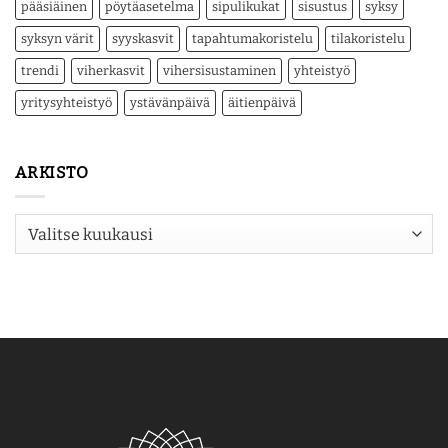
pääsiäinen
pöytäasetelma
sipulikukat
sisustus
syksy
syksyn värit
syyskasvit
tapahtumakoristelu
tilakoristelu
trendi
viherkasvit
vihersisustaminen
yhteistyö
yritysyhteistyö
ystävänpäivä
äitienpäivä
ARKISTO
Arkisto