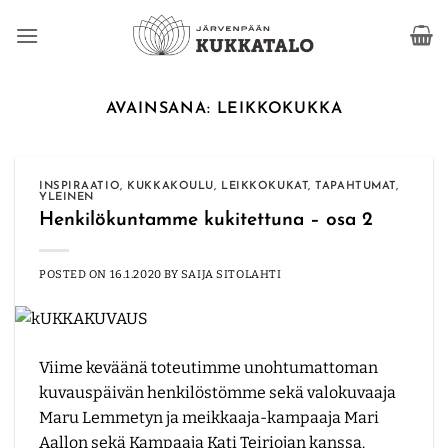
Skip
to
content
AVAINSANA:
LEIKKOKUKKA
INSPIRAATIO
,
KUKKAKOULU
,
LEIKKOKUKAT
,
TAPAHTUMAT
,
YLEINEN
Henkilökuntamme kukitettuna – osa 2
POSTED ON
16.1.2020
BY
SAIJA SITOLAHTI
Viime keväänä toteutimme unohtumattoman
kuvauspäivän henkilöstömme sekä valokuvaaja
Maru Lemmetyn ja meikkaaja-kampaaja Mari
Aallon sekä Kampaaja Kati Teiriojan kanssa.