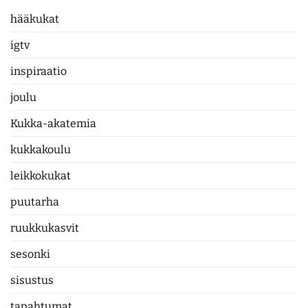
hääkukat
igtv
inspiraatio
joulu
Kukka-akatemia
kukkakoulu
leikkokukat
puutarha
ruukkukasvit
sesonki
sisustus
tapahtumat