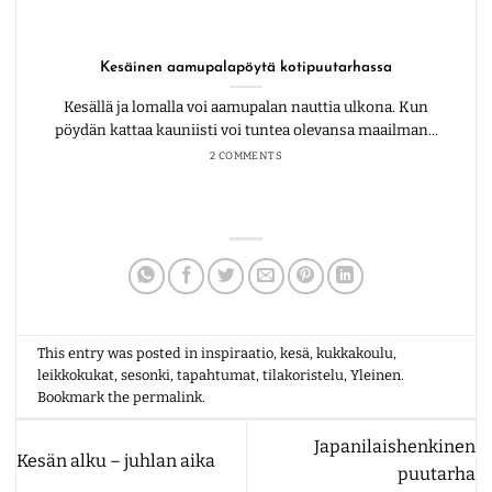
Kesäinen aamupalapöytä kotipuutarhassa
Kesällä ja lomalla voi aamupalan nauttia ulkona. Kun
pöydän kattaa kauniisti voi tuntea olevansa maailman...
2 COMMENTS
This entry was posted in
inspiraatio
,
kesä
,
kukkakoulu
,
leikkokukat
,
sesonki
,
tapahtumat
,
tilakoristelu
,
Yleinen
.
Bookmark the
permalink
.
Japanilaishenkinen
Kesän alku – juhlan aika
puutarha