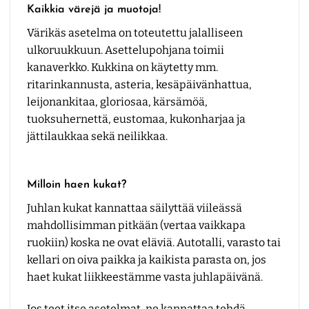
Kaikkia värejä ja muotoja!
Värikäs asetelma on toteutettu jalalliseen
ulkoruukkuun. Asettelupohjana toimii
kanaverkko. Kukkina on käytetty mm.
ritarinkannusta, asteria, kesäpäivänhattua,
leijonankitaa, gloriosaa, kärsämöä,
tuoksuhernettä, eustomaa, kukonharjaa ja
jättilaukkaa sekä neilikkaa.
Milloin haen kukat?
Juhlan kukat kannattaa säilyttää viileässä
mahdollisimman pitkään (vertaa vaikkapa
ruokiin) koska ne ovat eläviä. Autotalli, varasto tai
kellari on oiva paikka ja kaikista parasta on, jos
haet kukat liikkeestämme vasta juhlapäivänä.
Jos teet itse asetelmat, ne kannattaa tehdä