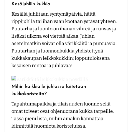
Kesäjuhliin kukkia
Kesällä juhlitaan syntymäpäiviä, häitä,
rippijuhlia tai ihan vaan kootaan ystävät yhteen.
Puutarha ja luonto on ihanan vihreä ja runsas ja
lisäksi ulkona voi viettää aikaa. Juhlan
asetelmatkin voivat olla värikkäitä ja pursuavia.
Puutarhan ja luonnonkukkia yhdistettynä
kukkakaupan leikkokukkiin; lopputuloksena
kesäisen rentoa ja juhlavaa!
Mihin kaikkialle juhlassa laitetaan
kukkakoristeita?
Tapahtumapaikka ja tilaisuuden luonne sekä
omat toiveet ovat ohjenuorana kukka tarpeille.
Tässä pieni lista, mihin ainakin kannattaa
kiinnittää huomiota koristeluissa.