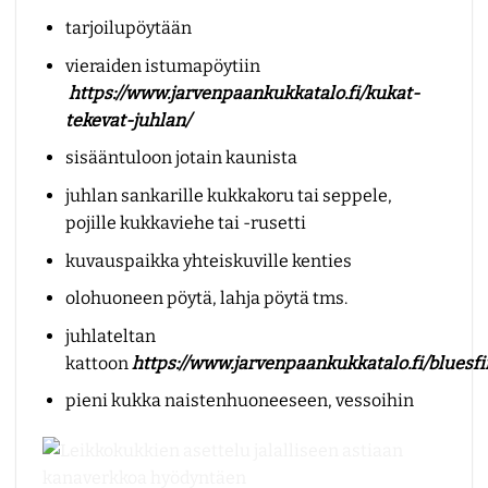
tarjoilupöytään
vieraiden istumapöytiin
https://www.jarvenpaankukkatalo.fi/kukat-
tekevat-juhlan/
sisääntuloon jotain kaunista
juhlan sankarille kukkakoru tai seppele,
pojille kukkaviehe tai -rusetti
kuvauspaikka yhteiskuville kenties
olohuoneen pöytä, lahja pöytä tms.
juhlateltan
kattoon
https://www.jarvenpaankukkatalo.fi/bluesfii
pieni kukka naistenhuoneeseen, vessoihin