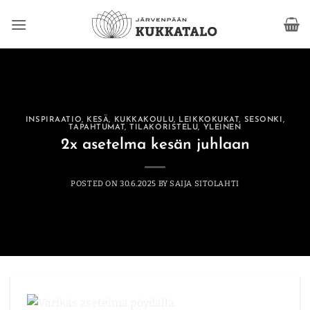
Skip
to
content
INSPIRAATIO
,
KESÄ
,
KUKKAKOULU
,
LEIKKOKUKAT
,
SESONKI
,
TAPAHTUMAT
,
TILAKORISTELU
,
YLEINEN
2x asetelma kesän juhlaan
POSTED ON
30.6.2025
BY
SAIJA SITOLAHTI