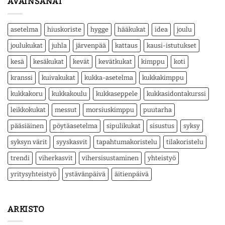
AVAINSANAT
asetelma
hiuskoriste
hygge
hääkukat
idea
joulu
joulukukat
juhla
järvenpää
kattaus
kausi-istutukset
kesä
kesäkukat
kevät
kevätkukat
kimppu
koti
kranssi
kuivakukat
kukka-asetelma
kukkakimppu
kukkakoru
kukkakoulu
kukkaseppele
kukkasidontakurssi
leikkokukat
messut
morsiuskimppu
puutarha
pääsiäinen
pöytäasetelma
sipulikukat
sisustus
syksy
syksyn värit
syyskasvit
tapahtumakoristelu
tilakoristelu
trendi
viherkasvit
vihersisustaminen
yhteistyö
yritysyhteistyö
ystävänpäivä
äitienpäivä
ARKISTO