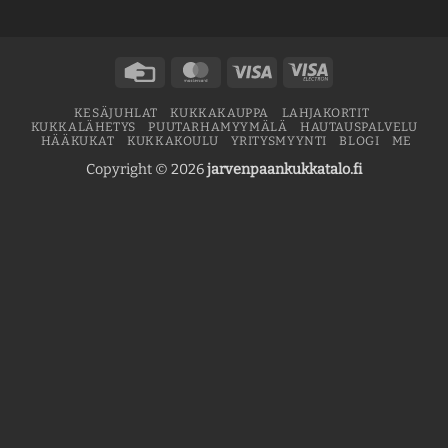
Credit
MasterCard
Visa
Visa
Card
Electron
KESÄJUHLAT
KUKKAKAUPPA
LAHJAKORTIT
KUKKALÄHETYS
PUUTARHAMYYMÄLÄ
HAUTAUSPALVELU
HÄÄKUKAT
KUKKAKOULU
YRITYSMYYNTI
BLOGI
ME
Copyright © 2026
jarvenpaankukkatalo.fi