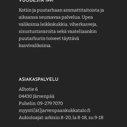
VUODESTA 1991
Kotiin ja puutarhaan ammattitaitoista ja
aikaansa seuraavaa palvelua. Upea
valikoima leikkokukkia, viherkasveja,
sisustustavaroita sekä vaateliaankin
puutarhurin toiveet täyttävä
kasvivalikoima.
ASIAKASPALVELU
Alhotie 6
04430 Järvenpää
Puhelin: 09-279 7070
myynti[ät]jarvenpaankukkatalo.fi
Aukioloajat: arkisin 8-20, la 8-18, su 9-18