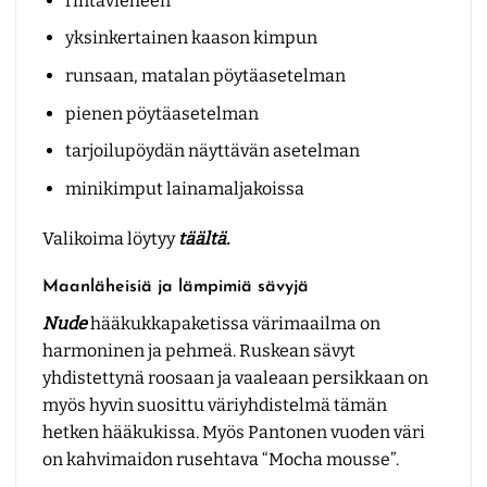
rintavieheen
yksinkertainen kaason kimpun
runsaan, matalan pöytäasetelman
pienen pöytäasetelman
tarjoilupöydän näyttävän asetelman
minikimput lainamaljakoissa
Valikoima löytyy
täältä.
Maanläheisiä ja lämpimiä sävyjä
Nude
hääkukkapaketissa värimaailma on
harmoninen ja pehmeä. Ruskean sävyt
yhdistettynä roosaan ja vaaleaan persikkaan on
myös hyvin suosittu väriyhdistelmä tämän
hetken hääkukissa. Myös Pantonen vuoden väri
on kahvimaidon rusehtava “Mocha mousse”.