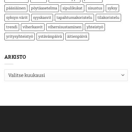
pääsiäinen
pöytäasetelma
sipulikukat
sisustus
syksy
syksyn värit
syyskasvit
tapahtumakoristelu
tilakoristelu
trendi
viherkasvit
vihersisustaminen
yhteistyö
yritysyhteistyö
ystävänpäivä
äitienpäivä
ARKISTO
Arkisto