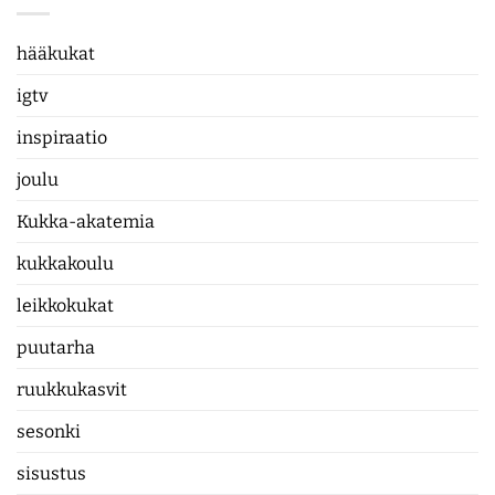
hääkukat
igtv
inspiraatio
joulu
Kukka-akatemia
kukkakoulu
leikkokukat
puutarha
ruukkukasvit
sesonki
sisustus