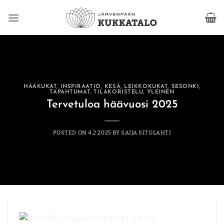
Skip
to
content
HÄÄKUKAT
,
INSPIRAATIO
,
KESÄ
,
LEIKKOKUKAT
,
SESONKI
,
TAPAHTUMAT
,
TILAKORISTELU
,
YLEINEN
Tervetuloa häävuosi 2025
POSTED ON
4.2.2025
BY
SAIJA SITOLAHTI