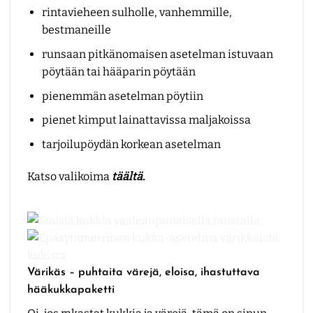
rintavieheen sulholle, vanhemmille,
bestmaneille
runsaan pitkänomaisen asetelman istuvaan
pöytään tai hääparin pöytään
pienemmän asetelman pöytiin
pienet kimput lainattavissa maljakoissa
tarjoilupöydän korkean asetelman
Katso valikoima
täältä
.
Värikäs – puhtaita värejä, eloisa, ihastuttava
hääkukkapaketti