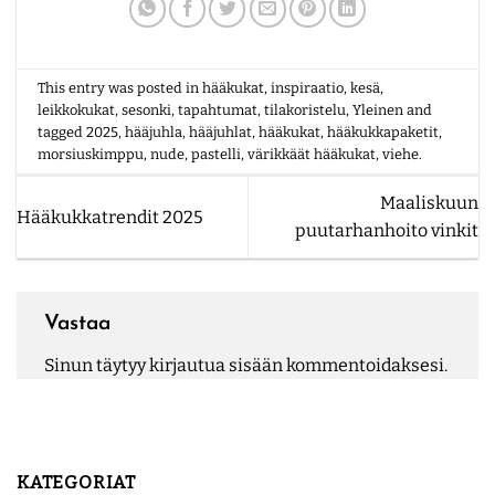
This entry was posted in
hääkukat
,
inspiraatio
,
kesä
,
leikkokukat
,
sesonki
,
tapahtumat
,
tilakoristelu
,
Yleinen
and
tagged
2025
,
hääjuhla
,
hääjuhlat
,
hääkukat
,
hääkukkapaketit
,
morsiuskimppu
,
nude
,
pastelli
,
värikkäät hääkukat
,
viehe
.
Maaliskuun
Hääkukkatrendit 2025
puutarhanhoito vinkit
Vastaa
Sinun täytyy
kirjautua sisään
kommentoidaksesi.
KATEGORIAT