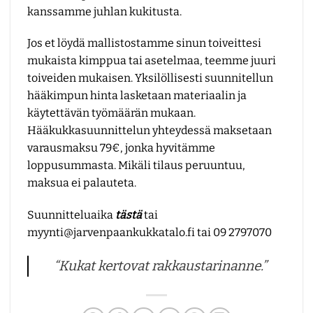
kanssamme juhlan kukitusta.
Jos et löydä mallistostamme sinun toiveittesi
mukaista kimppua tai asetelmaa, teemme juuri
toiveiden mukaisen. Yksilöllisesti suunnitellun
hääkimpun hinta lasketaan materiaalin ja
käytettävän työmäärän mukaan.
Hääkukkasuunnittelun yhteydessä maksetaan
varausmaksu 79€, jonka hyvitämme
loppusummasta. Mikäli tilaus peruuntuu,
maksua ei palauteta.
Suunnitteluaika
tästä
tai
myynti@jarvenpaankukkatalo.fi tai 09 2797070
“Kukat kertovat rakkaustarinanne.”