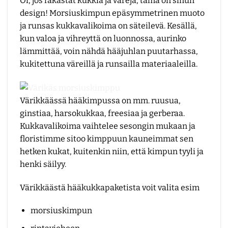
Oi, jos rakastat kukkia ja värejä, tämä on sinun
design! Morsiuskimpun epäsymmetrinen muoto
ja runsas kukkavalikoima on säteilevä. Kesällä,
kun valoa ja vihreyttä on luonnossa, aurinko
lämmittää, voin nähdä hääjuhlan puutarhassa,
kukitettuna väreillä ja runsailla materiaaleilla.
Värikkäässä hääkimpussa on mm. ruusua,
ginstiaa, harsokukkaa, freesiaa ja gerberaa.
Kukkavalikoima vaihtelee sesongin mukaan ja
floristimme sitoo kimppuun kauneimmat sen
hetken kukat, kuitenkin niin, että kimpun tyyli ja
henki säilyy.
Värikkäästä hääkukkapaketista voit valita esim
morsiuskimpun