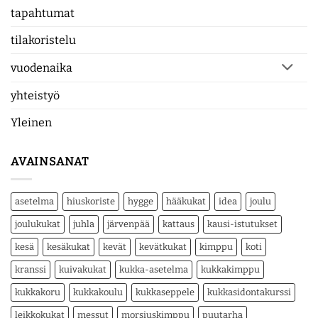
tapahtumat
tilakoristelu
vuodenaika
yhteistyö
Yleinen
AVAINSANAT
asetelma
hiuskoriste
hygge
hääkukat
idea
joulu
joulukukat
juhla
järvenpää
kattaus
kausi-istutukset
kesä
kesäkukat
kevät
kevätkukat
kimppu
koti
kranssi
kuivakukat
kukka-asetelma
kukkakimppu
kukkakoru
kukkakoulu
kukkaseppele
kukkasidontakurssi
leikkokukat
messut
morsiuskimppu
puutarha