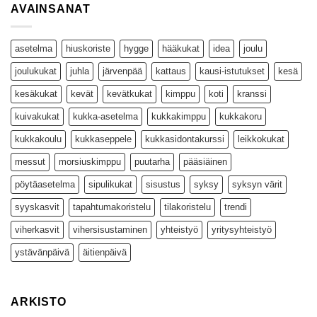
AVAINSANAT
asetelma
hiuskoriste
hygge
hääkukat
idea
joulu
joulukukat
juhla
järvenpää
kattaus
kausi-istutukset
kesä
kesäkukat
kevät
kevätkukat
kimppu
koti
kranssi
kuivakukat
kukka-asetelma
kukkakimppu
kukkakoru
kukkakoulu
kukkaseppele
kukkasidontakurssi
leikkokukat
messut
morsiuskimppu
puutarha
pääsiäinen
pöytäasetelma
sipulikukat
sisustus
syksy
syksyn värit
syyskasvit
tapahtumakoristelu
tilakoristelu
trendi
viherkasvit
vihersisustaminen
yhteistyö
yritysyhteistyö
ystävänpäivä
äitienpäivä
ARKISTO