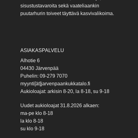
sisustustavaroita sekä vaateliaankin
puutarhurin toiveet täyttävä kasvivalikoima.
ASIAKASPALVELU
Alhotie 6
04430 Järvenpää
Puhelin: 09-279 7070
myynti[ät]jarvenpaankukkatalo.fi
Aukioloajat: arkisin 8-20, la 8-18, su 9-18
Uudet aukioloajat 31.8.2026 alkaen:
ma-pe klo 8-18
la klo 8-18
su klo 9-18