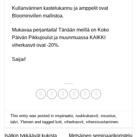
Kullanvärinen kastelukannu ja amppelit ovat
Bloominvillen mallistoa.
Mukavaa perjantaita! Tänään meillä on
Koko
Päivän Pikkujoulut
ja muunmuassa KAIKKI
viherkasvit ovat -20%.
Saija//
This entry was posted in
inspiraatio
,
ruukkukasvit
,
sisustus
,
talvi
,
Yleinen
and tagged
koti
,
viherkasvit
,
vihersisustaminen
.
Isätkin tykkäävät kukista
Metsäinen seminaarikoristelu