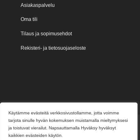
Asiakaspalvelu
Oma tili
Tilaus ja sopimusehdot
Rekisteri- ja tietosuojaseloste
Käytämme evästeitä verkkosivustollamme, jotta voimme
tarjota sinulle hyvän kokemuksen muistamalla mieltymyksesi
Credit
MasterCard
Visa
Visa
ja toistuvat vierailut. Napsauttamalla Hyväksy hyväksyt
Card
Electron
kaikkien evästeiden käytön.
KESÄJUHLAT
KUKKAKAUPPA
LAHJAKORTIT
KUKKALÄHETYS