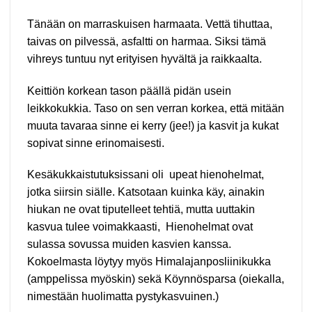
Tänään on marraskuisen harmaata. Vettä tihuttaa,
taivas on pilvessä, asfaltti on harmaa. Siksi tämä
vihreys tuntuu nyt erityisen hyvältä ja raikkaalta.
Keittiön korkean tason päällä pidän usein
leikkokukkia. Taso on sen verran korkea, että mitään
muuta tavaraa sinne ei kerry (jee!) ja kasvit ja kukat
sopivat sinne erinomaisesti.
Kesäkukkaistutuksissani
oli upeat hienohelmat,
jotka siirsin siälle. Katsotaan kuinka käy, ainakin
hiukan ne ovat tiputelleet tehtiä, mutta uuttakin
kasvua tulee voimakkaasti, Hienohelmat ovat
sulassa sovussa muiden kasvien kanssa.
Kokoelmasta löytyy myös Himalajanposliinikukka
(amppelissa myöskin) sekä Köynnösparsa (oiekalla,
nimestään huolimatta pystykasvuinen.)