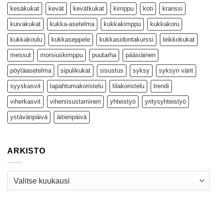
kesäkukat
kevät
kevätkukat
kimppu
koti
kranssi
kuivakukat
kukka-asetelma
kukkakimppu
kukkakoru
kukkakoulu
kukkaseppele
kukkasidontakurssi
leikkokukat
messut
morsiuskimppu
puutarha
pääsiäinen
pöytäasetelma
sipulikukat
sisustus
syksy
syksyn värit
syyskasvit
tapahtumakoristelu
tilakoristelu
trendi
viherkasvit
vihersisustaminen
yhteistyö
yritysyhteistyö
ystävänpäivä
äitienpäivä
ARKISTO
Arkisto