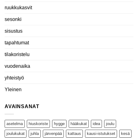
ruukkukasvit
sesonki
sisustus
tapahtumat
tilakoristelu
vuodenaika
yhteistyö
Yleinen
AVAINSANAT
asetelma
hiuskoriste
hygge
hääkukat
idea
joulu
joulukukat
juhla
järvenpää
kattaus
kausi-istutukset
kesä