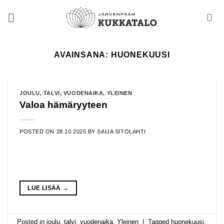
Skip
to
content
AVAINSANA:
HUONEKUUSI
JOULU
,
TALVI
,
VUODENAIKA
,
YLEINEN
Valoa hämäryyteen
POSTED ON
28.10.2025
BY
SAIJA SITOLAHTI
LUE LISÄÄ
→
Posted in
joulu
,
talvi
,
vuodenaika
,
Yleinen
|
Tagged
huonekuusi
,