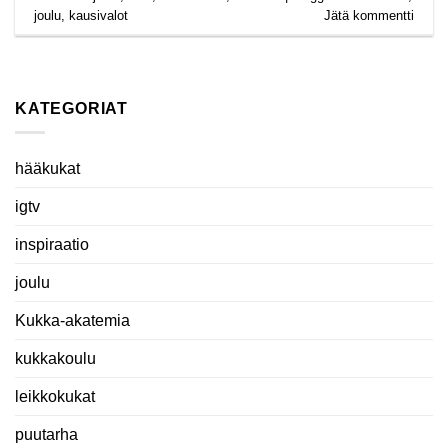
joulu
,
kausivalot
Jätä kommentti
KATEGORIAT
hääkukat
igtv
inspiraatio
joulu
Kukka-akatemia
kukkakoulu
leikkokukat
puutarha