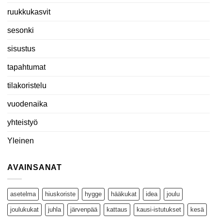
ruukkukasvit
sesonki
sisustus
tapahtumat
tilakoristelu
vuodenaika
yhteistyö
Yleinen
AVAINSANAT
asetelma
hiuskoriste
hygge
hääkukat
idea
joulu
joulukukat
juhla
järvenpää
kattaus
kausi-istutukset
kesä