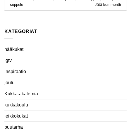
seppele
Jätä kommentti
KATEGORIAT
hääkukat
igtv
inspiraatio
joulu
Kukka-akatemia
kukkakoulu
leikkokukat
puutarha