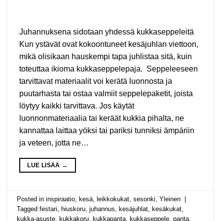
Juhannuksena sidotaan yhdessä kukkaseppeleitä
Kun ystävät ovat kokoontuneet kesäjuhlan viettoon,
mikä olisikaan hauskempi tapa juhlistaa sitä, kuin
toteuttaa ikioma kukkaseppelepaja. Seppeleeseen
tarvittavat materiaalit voi kerätä luonnosta ja
puutarhasta tai ostaa valmiit seppelepaketit, joista
löytyy kaikki tarvittava. Jos käytät
luonnonmateriaalia tai keräät kukkia pihalta, ne
kannattaa laittaa yöksi tai pariksi tunniksi ämpäriin
ja veteen, jotta ne…
LUE LISÄÄ
→
Posted in
inspiraatio
,
kesä
,
leikkokukat
,
sesonki
,
Yleinen
|
Tagged
festari
,
hiuskoru
,
juhannus
,
kesäjuhlat
,
kesäkukat
,
kukka-asuste
,
kukkakoru
,
kukkapanta
,
kukkaseppele
,
panta
,