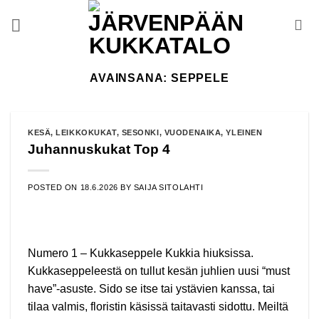
Skip
to
content
AVAINSANA:
SEPPELE
KESÄ
,
LEIKKOKUKAT
,
SESONKI
,
VUODENAIKA
,
YLEINEN
Juhannuskukat Top 4
POSTED ON
18.6.2026
BY
SAIJA SITOLAHTI
Numero 1 – Kukkaseppele Kukkia hiuksissa.
Kukkaseppeleestä on tullut kesän juhlien uusi “must
have”-asuste. Sido se itse tai ystävien kanssa, tai
tilaa valmis, floristin käsissä taitavasti sidottu. Meiltä