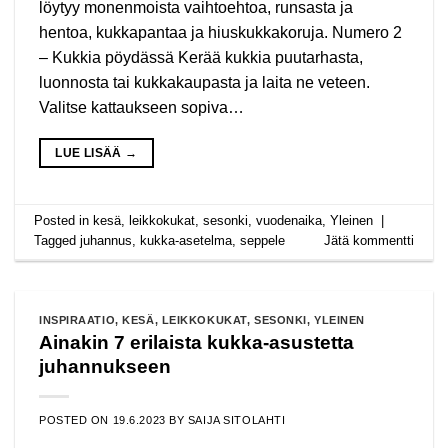
löytyy monenmoista vaihtoehtoa, runsasta ja
hentoa, kukkapantaa ja hiuskukkakoruja. Numero 2
– Kukkia pöydässä Kerää kukkia puutarhasta,
luonnosta tai kukkakaupasta ja laita ne veteen.
Valitse kattaukseen sopiva…
LUE LISÄÄ
→
Posted in
kesä
,
leikkokukat
,
sesonki
,
vuodenaika
,
Yleinen
|
Tagged
juhannus
,
kukka-asetelma
,
seppele
Jätä kommentti
INSPIRAATIO
,
KESÄ
,
LEIKKOKUKAT
,
SESONKI
,
YLEINEN
Ainakin 7 erilaista kukka-asustetta
juhannukseen
POSTED ON
19.6.2023
BY
SAIJA SITOLAHTI