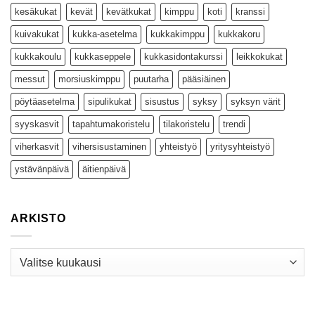
kesäkukat
kevät
kevätkukat
kimppu
koti
kranssi
kuivakukat
kukka-asetelma
kukkakimppu
kukkakoru
kukkakoulu
kukkaseppele
kukkasidontakurssi
leikkokukat
messut
morsiuskimppu
puutarha
pääsiäinen
pöytäasetelma
sipulikukat
sisustus
syksy
syksyn värit
syyskasvit
tapahtumakoristelu
tilakoristelu
trendi
viherkasvit
vihersisustaminen
yhteistyö
yritysyhteistyö
ystävänpäivä
äitienpäivä
ARKISTO
Arkisto