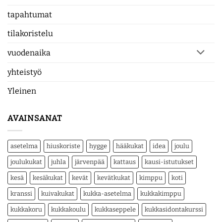
tapahtumat
tilakoristelu
vuodenaika
yhteistyö
Yleinen
AVAINSANAT
asetelma
hiuskoriste
hygge
hääkukat
idea
joulu
joulukukat
juhla
järvenpää
kattaus
kausi-istutukset
kesä
kesäkukat
kevät
kevätkukat
kimppu
koti
kranssi
kuivakukat
kukka-asetelma
kukkakimppu
kukkakoru
kukkakoulu
kukkaseppele
kukkasidontakurssi