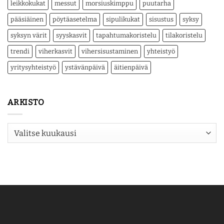
leikkokukat
messut
morsiuskimppu
puutarha
pääsiäinen
pöytäasetelma
sipulikukat
sisustus
syksy
syksyn värit
syyskasvit
tapahtumakoristelu
tilakoristelu
trendi
viherkasvit
vihersisustaminen
yhteistyö
yritysyhteistyö
ystävänpäivä
äitienpäivä
ARKISTO
Arkisto