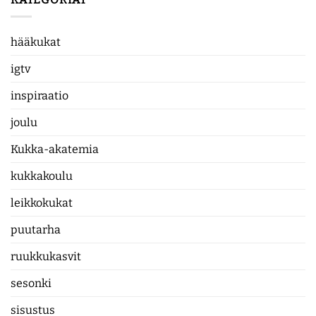
hääkukat
igtv
inspiraatio
joulu
Kukka-akatemia
kukkakoulu
leikkokukat
puutarha
ruukkukasvit
sesonki
sisustus