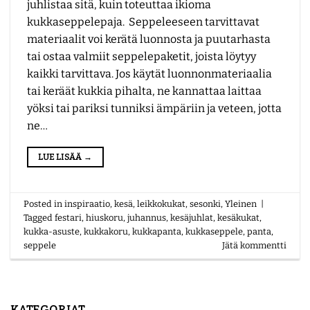
juhlistaa sitä, kuin toteuttaa ikioma
kukkaseppelepaja. Seppeleeseen tarvittavat
materiaalit voi kerätä luonnosta ja puutarhasta
tai ostaa valmiit seppelepaketit, joista löytyy
kaikki tarvittava. Jos käytät luonnonmateriaalia
tai keräät kukkia pihalta, ne kannattaa laittaa
yöksi tai pariksi tunniksi ämpäriin ja veteen, jotta
ne…
LUE LISÄÄ
→
Posted in
inspiraatio
,
kesä
,
leikkokukat
,
sesonki
,
Yleinen
|
Tagged
festari
,
hiuskoru
,
juhannus
,
kesäjuhlat
,
kesäkukat
,
kukka-asuste
,
kukkakoru
,
kukkapanta
,
kukkaseppele
,
panta
,
seppele
Jätä kommentti
KATEGORIAT