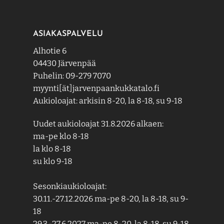
ASIAKASPALVELU
Alhotie 6
04430 Järvenpää
Puhelin: 09-279 7070
myynti[ät]jarvenpaankukkatalo.fi
Aukioloajat: arkisin 8-20, la 8-18, su 9-18
Uudet aukioloajat 31.8.2026 alkaen:
ma-pe klo 8-18
la klo 8-18
su klo 9-18
Sesonkiaukioloajat:
30.11.-27.12.2026 ma-pe 8-20, la 8-18, su 9-
18
29.3.-27.6.2027 ma-pe 8-20, la 8-18, su 9-18