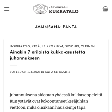
Skip
to
content
AVAINSANA:
PANTA
INSPIRAATIO
,
KESÄ
,
LEIKKOKUKAT
,
SESONKI
,
YLEINEN
Ainakin 7 erilaista kukka-asustetta
juhannukseen
POSTED ON
19.6.2023
BY
SAIJA SITOLAHTI
Juhannuksena sidotaan yhdessä kukkaseppeleitä
Kun ystävät ovat kokoontuneet kesäjuhlan
viettoon, mikä olisikaan hauskempi tapa