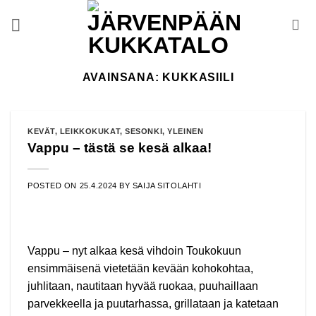
Skip
to
content
AVAINSANA:
KUKKASIILI
KEVÄT
,
LEIKKOKUKAT
,
SESONKI
,
YLEINEN
Vappu – tästä se kesä alkaa!
POSTED ON
25.4.2024
BY
SAIJA SITOLAHTI
Vappu – nyt alkaa kesä vihdoin Toukokuun
ensimmäisenä vietetään kevään kohokohtaa,
juhlitaan, nautitaan hyvää ruokaa, puuhaillaan
parvekkeella ja puutarhassa, grillataan ja katetaan