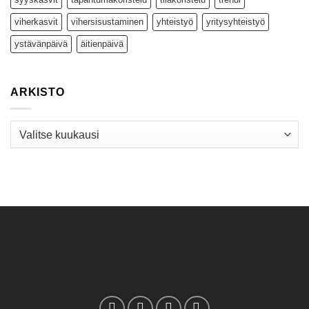
viherkasvit
vihersisustaminen
yhteistyö
yritysyhteistyö
ystävänpäivä
äitienpäivä
ARKISTO
Arkisto