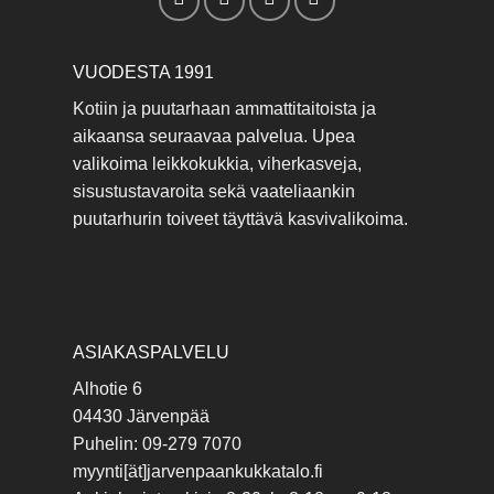
VUODESTA 1991
Kotiin ja puutarhaan ammattitaitoista ja
aikaansa seuraavaa palvelua. Upea
valikoima leikkokukkia, viherkasveja,
sisustustavaroita sekä vaateliaankin
puutarhurin toiveet täyttävä kasvivalikoima.
ASIAKASPALVELU
Alhotie 6
04430 Järvenpää
Puhelin: 09-279 7070
myynti[ät]jarvenpaankukkatalo.fi