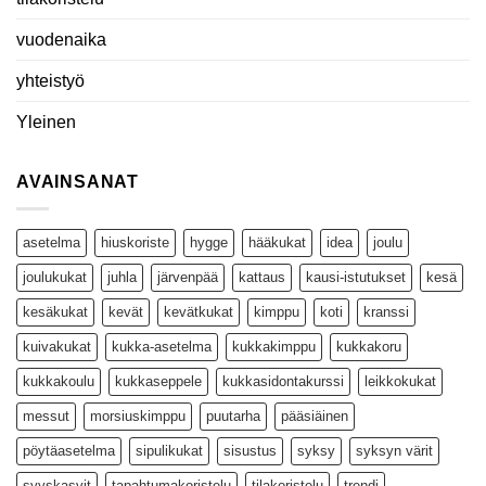
vuodenaika
yhteistyö
Yleinen
AVAINSANAT
asetelma
hiuskoriste
hygge
hääkukat
idea
joulu
joulukukat
juhla
järvenpää
kattaus
kausi-istutukset
kesä
kesäkukat
kevät
kevätkukat
kimppu
koti
kranssi
kuivakukat
kukka-asetelma
kukkakimppu
kukkakoru
kukkakoulu
kukkaseppele
kukkasidontakurssi
leikkokukat
messut
morsiuskimppu
puutarha
pääsiäinen
pöytäasetelma
sipulikukat
sisustus
syksy
syksyn värit
syyskasvit
tapahtumakoristelu
tilakoristelu
trendi