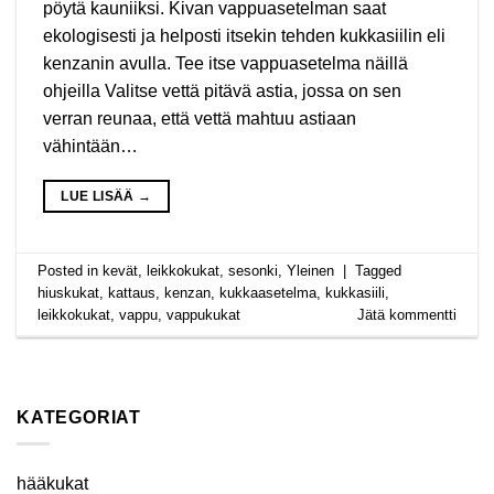
pöytä kauniiksi. Kivan vappuasetelman saat
ekologisesti ja helposti itsekin tehden kukkasiilin eli
kenzanin avulla. Tee itse vappuasetelma näillä
ohjeilla Valitse vettä pitävä astia, jossa on sen
verran reunaa, että vettä mahtuu astiaan
vähintään…
LUE LISÄÄ
→
Posted in
kevät
,
leikkokukat
,
sesonki
,
Yleinen
|
Tagged
hiuskukat
,
kattaus
,
kenzan
,
kukkaasetelma
,
kukkasiili
,
leikkokukat
,
vappu
,
vappukukat
Jätä kommentti
KATEGORIAT
hääkukat