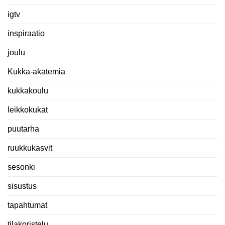
igtv
inspiraatio
joulu
Kukka-akatemia
kukkakoulu
leikkokukat
puutarha
ruukkukasvit
sesonki
sisustus
tapahtumat
tilakoristelu