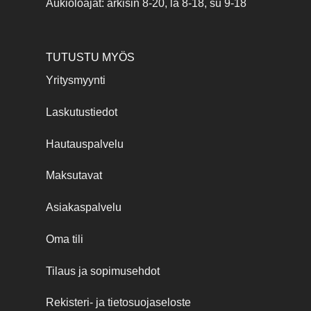
Aukioloajat: arkisin 8-20, la 8-18, su 9-18
TUTUSTU MYÖS
Yritysmyynti
Laskutustiedot
Hautauspalvelu
Maksutavat
Asiakaspalvelu
Oma tili
Tilaus ja sopimusehdot
Rekisteri- ja tietosuojaseloste