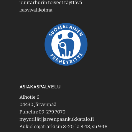
puutarhurin toiveet täyttävä
kasvivalikoima.
ASIAKASPALVELU
Alhotie 6
04430 Järvenpää
Puhelin: 09-279 7070
myynti[ät]jarvenpaankukkatalo.fi
Aukioloajat: arkisin 8-20, la 8-18, su 9-18