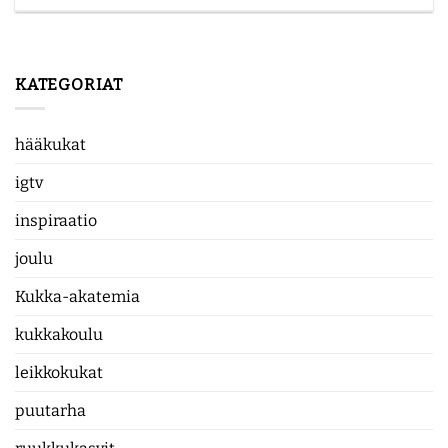
KATEGORIAT
hääkukat
igtv
inspiraatio
joulu
Kukka-akatemia
kukkakoulu
leikkokukat
puutarha