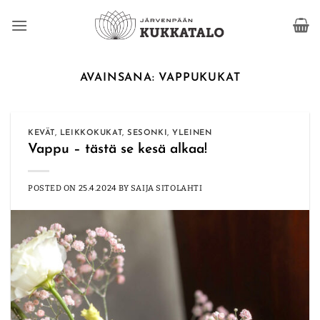
Skip
to
content
AVAINSANA:
VAPPUKUKAT
KEVÄT
,
LEIKKOKUKAT
,
SESONKI
,
YLEINEN
Vappu – tästä se kesä alkaa!
POSTED ON
25.4.2024
BY
SAIJA SITOLAHTI