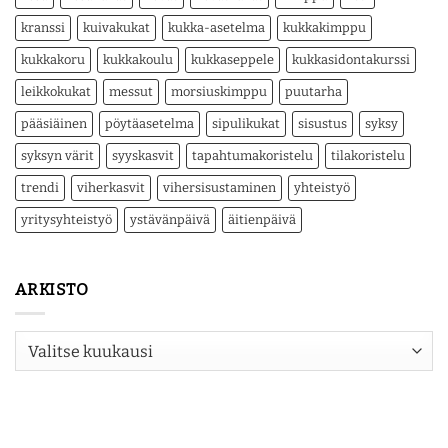
kranssi
kuivakukat
kukka-asetelma
kukkakimppu
kukkakoru
kukkakoulu
kukkaseppele
kukkasidontakurssi
leikkokukat
messut
morsiuskimppu
puutarha
pääsiäinen
pöytäasetelma
sipulikukat
sisustus
syksy
syksyn värit
syyskasvit
tapahtumakoristelu
tilakoristelu
trendi
viherkasvit
vihersisustaminen
yhteistyö
yritysyhteistyö
ystävänpäivä
äitienpäivä
ARKISTO
Arkisto