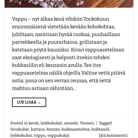
Vappu – nyt alkaa kesä vihdoin Toukokuun
ensimmäisenä vietetään kevään kohokohtaa,
juhlitaan, nautitaan hyvää ruokaa, puuhaillaan
parvekkeella ja puutarhassa, grillataan ja
katetaan pöytä kauniiksi. Kivan vappuasetelman
saat ekologisesti ja helposti itsekin tehden
kukkasiilin eli kenzanin avulla. Tee itse
vappuasetelma näillä ohjeilla Valitse vettä pitävä
astia, jossa on sen verran reunaa, että vettä
mahtuu astiaan vähintään…
LUE LISÄÄ
→
Posted in
kevät
,
leikkokukat
,
sesonki
,
Yleinen
|
Tagged
hiuskukat
,
kattaus
,
kenzan
,
kukkaasetelma
,
kukkasiili
,
leikkokukat
,
vappu
,
vappukukat
Jätä kommentti