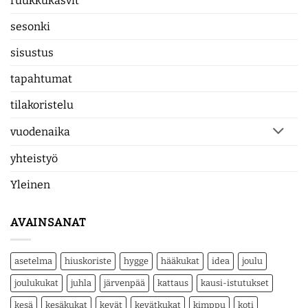
ruukkukasvit
sesonki
sisustus
tapahtumat
tilakoristelu
vuodenaika
yhteistyö
Yleinen
AVAINSANAT
asetelma
hiuskoriste
hygge
hääkukat
idea
joulu
joulukukat
juhla
järvenpää
kattaus
kausi-istutukset
kesä
kesäkukat
kevät
kevätkukat
kimppu
koti