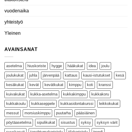
vuodenaika
yhteistyö
Yleinen
AVAINSANAT
asetelma
hiuskoriste
hygge
hääkukat
idea
joulu
joulukukat
juhla
järvenpää
kattaus
kausi-istutukset
kesä
kesäkukat
kevät
kevätkukat
kimppu
koti
kranssi
kuivakukat
kukka-asetelma
kukkakimppu
kukkakoru
kukkakoulu
kukkaseppele
kukkasidontakurssi
leikkokukat
messut
morsiuskimppu
puutarha
pääsiäinen
pöytäasetelma
sipulikukat
sisustus
syksy
syksyn värit
syyskasvit
tapahtumakoristelu
tilakoristelu
trendi