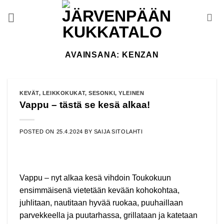
Skip
to
content
AVAINSANA:
KENZAN
KEVÄT
,
LEIKKOKUKAT
,
SESONKI
,
YLEINEN
Vappu – tästä se kesä alkaa!
POSTED ON
25.4.2024
BY
SAIJA SITOLAHTI
Vappu – nyt alkaa kesä vihdoin Toukokuun
ensimmäisenä vietetään kevään kohokohtaa,
juhlitaan, nautitaan hyvää ruokaa, puuhaillaan
parvekkeella ja puutarhassa, grillataan ja katetaan