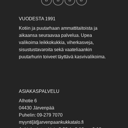
VUODESTA 1991
Kotiin ja puutarhaan ammattitaitoista ja
aikaansa seuraavaa palvelua. Upea
valikoima leikkokukkia, viherkasveja,
sisustustavaroita sekä vaateliaankin
puutarhurin toiveet täyttävä kasvivalikoima.
ASIAKASPALVELU
Alhotie 6
04430 Järvenpää
Puhelin: 09-279 7070
myynti[ät]jarvenpaankukkatalo.fi