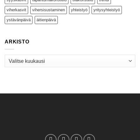
viherkasvit
vihersisustaminen
yhteistyö
yritysyhteistyö
ystävänpäivä
äitienpäivä
ARKISTO
Arkisto