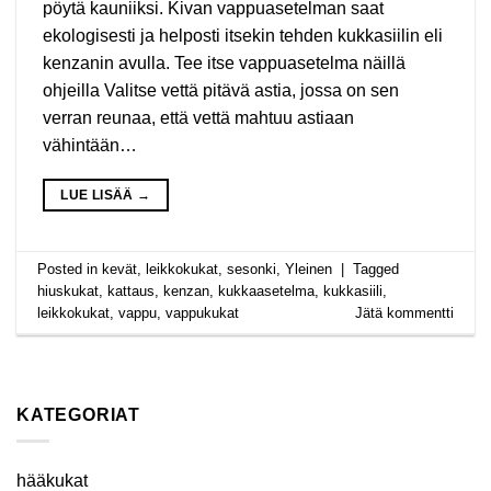
pöytä kauniiksi. Kivan vappuasetelman saat
ekologisesti ja helposti itsekin tehden kukkasiilin eli
kenzanin avulla. Tee itse vappuasetelma näillä
ohjeilla Valitse vettä pitävä astia, jossa on sen
verran reunaa, että vettä mahtuu astiaan
vähintään…
LUE LISÄÄ
→
Posted in
kevät
,
leikkokukat
,
sesonki
,
Yleinen
|
Tagged
hiuskukat
,
kattaus
,
kenzan
,
kukkaasetelma
,
kukkasiili
,
leikkokukat
,
vappu
,
vappukukat
Jätä kommentti
KATEGORIAT
hääkukat