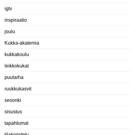
igtv
inspiraatio
joulu
Kukka-akatemia
kukkakoulu
leikkokukat
puutarha
ruukkukasvit
sesonki
sisustus
tapahtumat
tilakoristelu