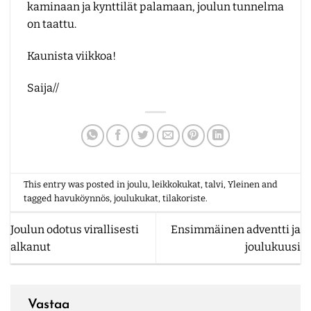
kaminaan ja kynttilät palamaan, joulun tunnelma
on taattu.
Kaunista viikkoa!
Saija//
This entry was posted in
joulu
,
leikkokukat
,
talvi
,
Yleinen
and
tagged
havuköynnös
,
joulukukat
,
tilakoriste
.
Joulun odotus virallisesti
Ensimmäinen adventti ja
alkanut
joulukuusi
Vastaa