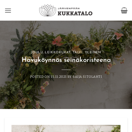
Skip
to
content
JOULU
,
LEIKKOKUKAT
,
TALVI
,
YLEINEN
Havuköynnös seinäkoristeena
POSTED ON
15.11.2021
BY
SAIJA SITOLAHTI