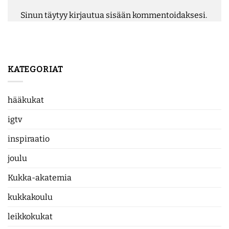
Sinun täytyy
kirjautua sisään
kommentoidaksesi.
KATEGORIAT
hääkukat
igtv
inspiraatio
joulu
Kukka-akatemia
kukkakoulu
leikkokukat