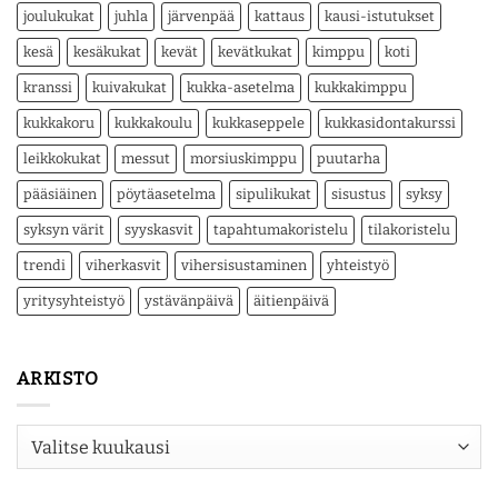
joulukukat
juhla
järvenpää
kattaus
kausi-istutukset
kesä
kesäkukat
kevät
kevätkukat
kimppu
koti
kranssi
kuivakukat
kukka-asetelma
kukkakimppu
kukkakoru
kukkakoulu
kukkaseppele
kukkasidontakurssi
leikkokukat
messut
morsiuskimppu
puutarha
pääsiäinen
pöytäasetelma
sipulikukat
sisustus
syksy
syksyn värit
syyskasvit
tapahtumakoristelu
tilakoristelu
trendi
viherkasvit
vihersisustaminen
yhteistyö
yritysyhteistyö
ystävänpäivä
äitienpäivä
ARKISTO
Arkisto