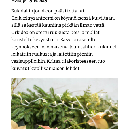
Havuja ja kukkia
Kukkiakin joukkoon pääsi tottakai.
Leikkokrysanteemi on köynnöksessä kuiviltaan,
sillä se kestää kauniina pitkään ilman vettä.
Orkidea on otettu ruukusta pois ja mullat
karisteltu kevyesti irti. Kasvi on aseteltu
köynnökseen kokonaisena. Joulutähtien kukinnot
leikattiin ruukusta ja laitettiin pieniin
vesisuppiloihin. Kultaa tilakoristeeseen tuo
kuivatut korallisaniaisen lehdet.