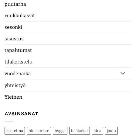
puutarha
ruukkukasvit
sesonki
sisustus
tapahtumat
tilakoristelu
vuodenaika
yhteistyö
Yleinen
AVAINSANAT
asetelma
hiuskoriste
hygge
hääkukat
idea
joulu