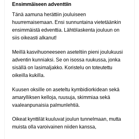
Ensimmäiseen adventtiin
Tänä aamuna herättiin jouluiseen
huurremaisemaan. Ensi sunnuntaina vietetäänkin
ensimmäistä edventtia. Lähtölaskenta jouluun on
siis oikeasti alkanut!
Meillä kasvihuoneeseen aseteltiin pieni joulukuusi
adventin kunniaksi. Se on isossa ruukussa, jonka
sisällä on lasimaljakko. Koristelu on toteutettu
oikeilla kukilla.
Kuusen oksille on aseteltu kymbidiorkidean sekä
amarylliksen kelloja, ruusuja, skimmiaa sekä
vaaleanpunaisia palmunlehtiä.
Oikeat kynttilät kuuluvat joulun tunnelmaan, mutta
muista olla varoivainen niiden kanssa,