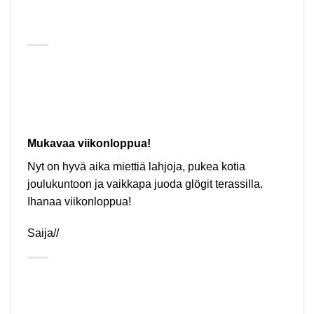
Mukavaa viikonloppua!
Nyt on hyvä aika miettiä lahjoja, pukea kotia
joulukuntoon ja vaikkapa juoda glögit terassilla.
Ihanaa viikonloppua!
Saija//