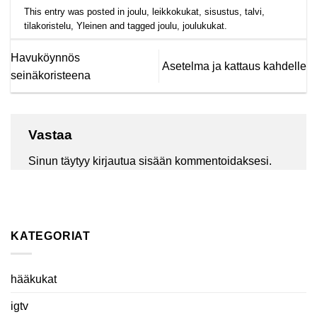
This entry was posted in
joulu
,
leikkokukat
,
sisustus
,
talvi
,
tilakoristelu
,
Yleinen
and tagged
joulu
,
joulukukat
.
Havuköynnös
Asetelma ja kattaus kahdelle
seinäkoristeena
Vastaa
Sinun täytyy
kirjautua sisään
kommentoidaksesi.
KATEGORIAT
hääkukat
igtv