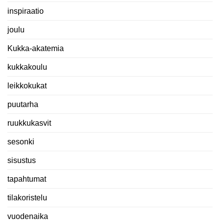
inspiraatio
joulu
Kukka-akatemia
kukkakoulu
leikkokukat
puutarha
ruukkukasvit
sesonki
sisustus
tapahtumat
tilakoristelu
vuodenaika