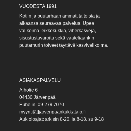
VUODESTA 1991
Kotiin ja puutarhaan ammattitaitoista ja
aikaansa seuraavaa palvelua. Upea
valikoima leikkokukkia, viherkasveja,
sisustustavaroita sekä vaateliaankin
puutarhurin toiveet täyttävä kasvivalikoima.
ASIAKASPALVELU
Alhotie 6
04430 Järvenpää
Puhelin: 09-279 7070
myynti[ät]jarvenpaankukkatalo.fi
Aukioloajat: arkisin 8-20, la 8-18, su 9-18