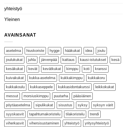
yhteistyö
Yleinen
AVAINSANAT
asetelma
hiuskoriste
hygge
hääkukat
idea
joulu
joulukukat
juhla
järvenpää
kattaus
kausi-istutukset
kesä
kesäkukat
kevät
kevätkukat
kimppu
koti
kranssi
kuivakukat
kukka-asetelma
kukkakimppu
kukkakoru
kukkakoulu
kukkaseppele
kukkasidontakurssi
leikkokukat
messut
morsiuskimppu
puutarha
pääsiäinen
pöytäasetelma
sipulikukat
sisustus
syksy
syksyn värit
syyskasvit
tapahtumakoristelu
tilakoristelu
trendi
viherkasvit
vihersisustaminen
yhteistyö
yritysyhteistyö