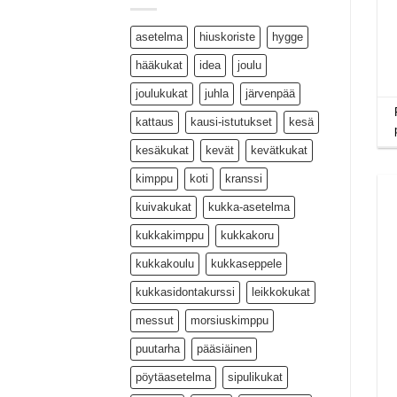
asetelma
hiuskoriste
hygge
hääkukat
idea
joulu
joulukukat
juhla
järvenpää
kattaus
kausi-istutukset
kesä
kesäkukat
kevät
kevätkukat
kimppu
koti
kranssi
kuivakukat
kukka-asetelma
kukkakimppu
kukkakoru
kukkakoulu
kukkaseppele
kukkasidontakurssi
leikkokukat
messut
morsiuskimppu
puutarha
pääsiäinen
pöytäasetelma
sipulikukat