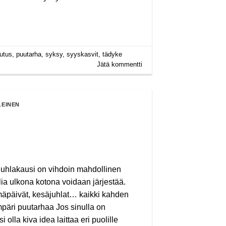
tutus
,
puutarha
,
syksy
,
syyskasvit
,
tädyke
Jätä kommentti
LEINEN
uhlakausi on vihdoin mahdollinen
hlia ulkona kotona voidaan järjestää.
ymäpäivät, kesäjuhlat… kaikki kahden
päri puutarhaa Jos sinulla on
olla kiva idea laittaa eri puolille