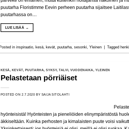
parveke on erilainen, mutta kuitenkin hoitajansa näköinen ja m
puutarha Floristimme Eevin perheen puutarha sijaitsee Laitil
puutarhassa on…
LUE LISÄÄ
→
Posted in
inspiraatio
,
kesä
,
kevät
,
puutarha
,
sesonki
,
Yleinen
|
Tagged
henk
KESÄ
,
KEVÄT
,
PUUTARHA
,
SYKSY
,
TALVI
,
VUODENAIKA
,
YLEINEN
Pelastetaan pörriäiset
POSTED ON
2.7.2020
BY
SAIJA SITOLAHTI
Pelaste
hyönteisistä! Hyönteisten ja pieneliöiden elinympäristöstä huol
äkkiseltään. Kuinka perhosten ja kimalaisten puute voisi vai
Yksinkertaisesti; jos hyönteisiä ei olisi, meillä ei olisi ruokaa. Ka