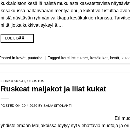
kukkaloiston kesällä näistä mukulasta kasvatettavista näyttävistä
kesäkuussa hallanvaaran mentyä ohi ja kukat voit istuttaa avom
niistä näyttävän ryhmän vaikkapa kesäkukkien kanssa. Tarvitset
niitä, jotka kukkivat syksyllä,…
LUE LISÄÄ
→
Posted in
kevät
,
puutarha
|
Tagged
kausi-istutukset
,
kesäkukat
,
kevät
,
kukka
LEIKKOKUKAT
,
SISUSTUS
Ruskeat maljakot ja lilat kukat
POSTED ON
20.4.2020
BY
SAIJA SITOLAHTI
Eri muo
yhdistelemään Maljakoissa löytyy nyt viehättäviä muotoja ja eri