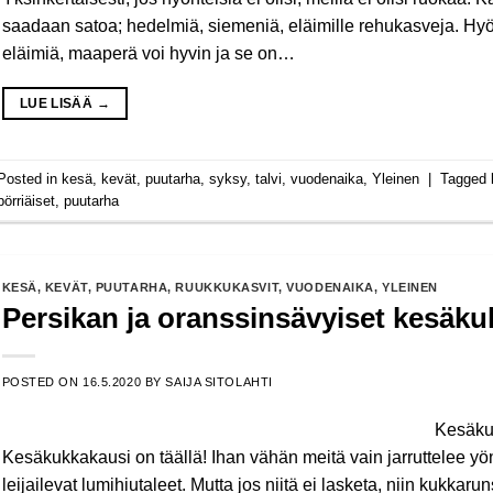
saadaan satoa; hedelmiä, siemeniä, eläimille rehukasveja. Hyö
eläimiä, maaperä voi hyvin ja se on…
LUE LISÄÄ
→
Posted in
kesä
,
kevät
,
puutarha
,
syksy
,
talvi
,
vuodenaika
,
Yleinen
|
Tagged
pörriäiset
,
puutarha
KESÄ
,
KEVÄT
,
PUUTARHA
,
RUUKKUKASVIT
,
VUODENAIKA
,
YLEINEN
Persikan ja oranssinsävyiset kesäku
POSTED ON
16.5.2020
BY
SAIJA SITOLAHTI
Kesäkuk
Kesäkukkakausi on täällä! Ihan vähän meitä vain jarruttelee yön k
leijailevat lumihiutaleet. Mutta jos niitä ei lasketa, niin kukka