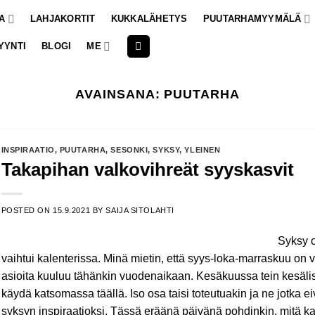
A
LAHJAKORTIT
KUKKALÄHETYS
PUUTARHAMYYMÄLÄ
YYNTI
BLOGI
ME
AVAINSANA:
PUUTARHA
INSPIRAATIO
,
PUUTARHA
,
SESONKI
,
SYKSY
,
YLEINEN
Takapihan valkovihreät syyskasvit
POSTED ON
15.9.2021
BY
SAIJA SITOLAHTI
Syksy o
vaihtui kalenterissa. Minä mietin, että syys-loka-marraskuu on vi
asioita kuuluu tähänkin vuodenaikaan. Kesäkuussa tein kesälist
käydä katsomassa täällä. Iso osa taisi toteutuakin ja ne jotka eiv
syksyn inspiraatioksi. Tässä eräänä päivänä pohdinkin, mitä 