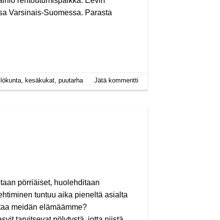
ainio rentoutumispaikka. Eevin
assa Varsinais-Suomessa. Parasta
ilökunta
,
kesäkukat
,
puutarha
Jätä kommentti
taan pörriäiset, huolehditaan
ehtiminen tuntuu aika pieneltä asialta
kuttaa meidän elämäämme?
svit tarvitsevat pölytystä, jotta niistä