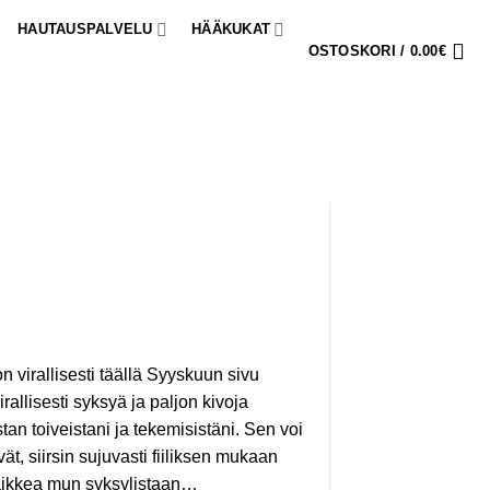
HAUTAUSPALVELU
HÄÄKUKAT
OSTOSKORI /
0.00
€
n virallisesti täällä Syyskuun sivu
rallisesti syksyä ja paljon kivoja
an toiveistani ja tekemisistäni. Sen voi
ät, siirsin sujuvasti fiiliksen mukaan
kaikkea mun syksylistaan…