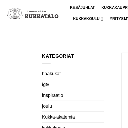
Skip
KESÄJUHLAT
KUKKAKAUPP
to
content
KUKKAKOULU
YRITYSM
KATEGORIAT
hääkukat
igtv
inspiraatio
joulu
Kukka-akatemia
kukkakoulu