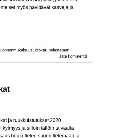
nteiset myös hävittävät kasveja ja
luonnonmukaisuus
,
ötökät
,
pelastetaan
Jätä kommentti
kat
at ja ruukkuistutukset 2020
ylmyys ja silloin tällöin taivaalta
runsaus houkuttelee suunnittelemaan ja