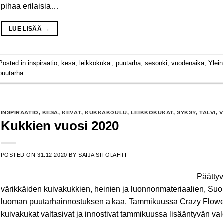
pihaa erilaisia…
LUE LISÄÄ
→
Posted in
inspiraatio
,
kesä
,
leikkokukat
,
puutarha
,
sesonki
,
vuodenaika
,
Ylei
puutarha
INSPIRAATIO
,
KESÄ
,
KEVÄT
,
KUKKAKOULU
,
LEIKKOKUKAT
,
SYKSY
,
TALVI
,
V
Kukkien vuosi 2020
POSTED ON
31.12.2020
BY
SAIJA SITOLAHTI
Päätty
värikkäiden kuivakukkien, heinien ja luonnonmateriaalien, Suom
luoman puutarhainnostuksen aikaa. Tammikuussa Crazy Flowers 
kuivakukat valtasivat ja innostivat tammikuussa lisääntyvän 