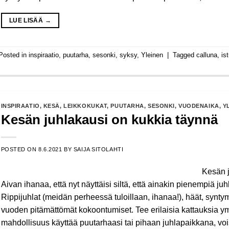
LUE LISÄÄ
→
Posted in
inspiraatio
,
puutarha
,
sesonki
,
syksy
,
Yleinen
|
Tagged
calluna
,
is
INSPIRAATIO
,
KESÄ
,
LEIKKOKUKAT
,
PUUTARHA
,
SESONKI
,
VUODENAIKA
,
Y
Kesän juhlakausi on kukkia täynnä
POSTED ON
8.6.2021
BY
SAIJA SITOLAHTI
Kesän j
Aivan ihanaa, että nyt näyttäisi siltä, että ainakin pienempiä ju
Rippijuhlat (meidän perheessä tuloillaan, ihanaa!), häät, synt
vuoden pitämättömät kokoontumiset. Tee erilaisia kattauksia ym
mahdollisuus käyttää puutarhaasi tai pihaan juhlapaikkana, voisi 