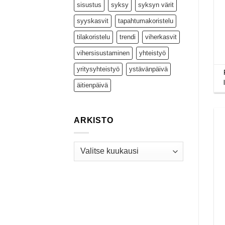
sisustus
syksy
syksyn värit
syyskasvit
tapahtumakoristelu
tilakoristelu
trendi
viherkasvit
vihersisustaminen
yhteistyö
yritysyhteistyö
ystävänpäivä
äitienpäivä
ARKISTO
Arkisto