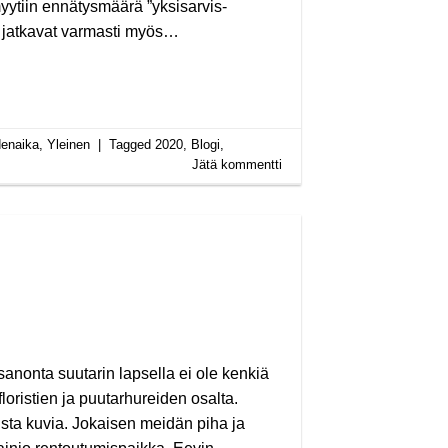
yytiin ennätysmäärä ”yksisarvis-
at jatkavat varmasti myös…
enaika
,
Yleinen
|
Tagged
2020
,
Blogi
,
Jätä kommentti
anonta suutarin lapsella ei ole kenkiä
loristien ja puutarhureiden osalta.
ta kuvia. Jokaisen meidän piha ja