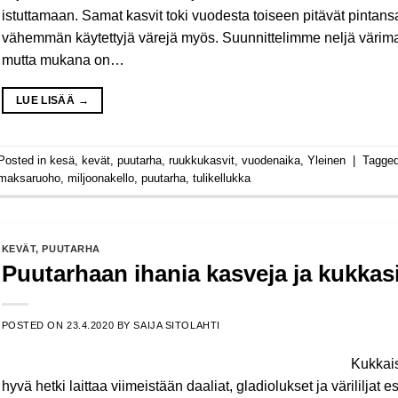
istuttamaan. Samat kasvit toki vuodesta toiseen pitävät pintans
vähemmän käytettyjä värejä myös. Suunnittelimme neljä värima
mutta mukana on…
LUE LISÄÄ
→
Posted in
kesä
,
kevät
,
puutarha
,
ruukkukasvit
,
vuodenaika
,
Yleinen
|
Tagge
maksaruoho
,
miljoonakello
,
puutarha
,
tulikellukka
KEVÄT
,
PUUTARHA
Puutarhaan ihania kasveja ja kukkas
POSTED ON
23.4.2020
BY
SAIJA SITOLAHTI
Kukkais
hyvä hetki laittaa viimeistään daaliat, gladiolukset ja värililja