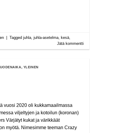
nen
|
Tagged
juhla
,
juhla-asetelma
,
kesä
,
Jätä kommentti
UODENAIKA
,
YLEINEN
vä vuosi 2020 oli kukkamaailmassa
essa viljeltyjen ja kotoilun (koronan)
Värjätyt kukat ja värikkäät
valon myötä. Nimesimme teeman Crazy