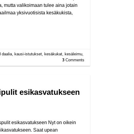
a, mutta valikoimaan tulee aina jotain
ailmaa yksivuotisista kesäkukista,
d
daalia
,
kausi-istutukset
,
kesäkukat
,
kesäleimu
,
3
Comments
ipulit esikasvatukseen
pulit esikasvatukseen Nyt on oikein
t esikasvatukseen. Saat upean