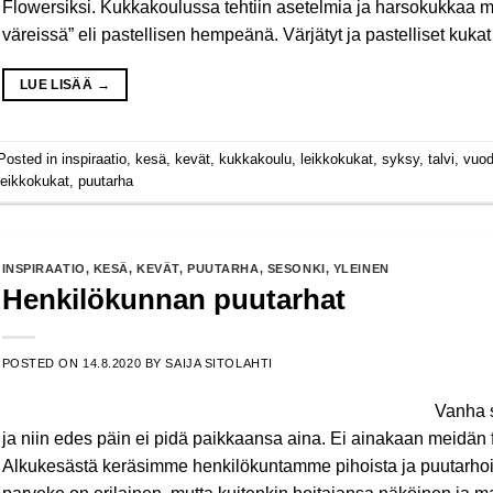
Flowersiksi. Kukkakoulussa tehtiin asetelmia ja harsokukkaa m
väreissä” eli pastellisen hempeänä. Värjätyt ja pastelliset kuk
LUE LISÄÄ
→
Posted in
inspiraatio
,
kesä
,
kevät
,
kukkakoulu
,
leikkokukat
,
syksy
,
talvi
,
vuod
leikkokukat
,
puutarha
INSPIRAATIO
,
KESÄ
,
KEVÄT
,
PUUTARHA
,
SESONKI
,
YLEINEN
Henkilökunnan puutarhat
POSTED ON
14.8.2020
BY
SAIJA SITOLAHTI
Vanha s
ja niin edes päin ei pidä paikkaansa aina. Ei ainakaan meidän f
Alkukesästä keräsimme henkilökuntamme pihoista ja puutarhois