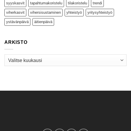
syyskasvit
tapahtumakoristelu
tilakoristelu
trendi
viherkasvit
vihersisustaminen
yhteistyö
yritysyhteistyö
ystävänpäivä
äitienpäivä
ARKISTO
Arkisto