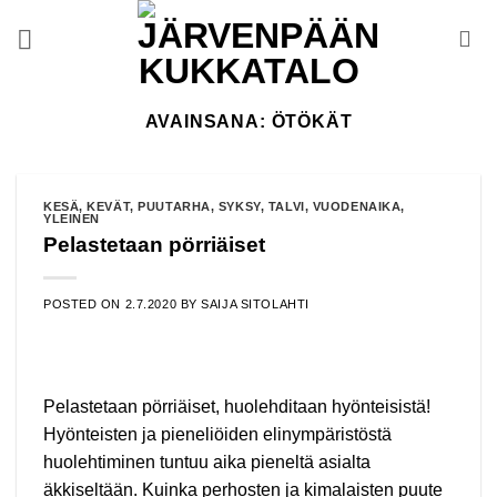
Skip
to
content
AVAINSANA:
ÖTÖKÄT
KESÄ
,
KEVÄT
,
PUUTARHA
,
SYKSY
,
TALVI
,
VUODENAIKA
,
YLEINEN
Pelastetaan pörriäiset
POSTED ON
2.7.2020
BY
SAIJA SITOLAHTI
Pelastetaan pörriäiset, huolehditaan hyönteisistä!
Hyönteisten ja pieneliöiden elinympäristöstä
huolehtiminen tuntuu aika pieneltä asialta
äkkiseltään. Kuinka perhosten ja kimalaisten puute