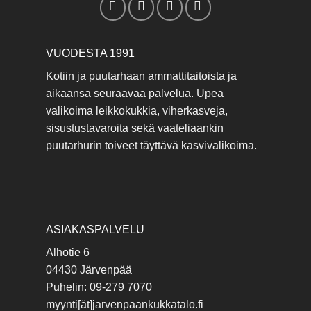
VUODESTA 1991
Kotiin ja puutarhaan ammattitaitoista ja
aikaansa seuraavaa palvelua. Upea
valikoima leikkokukkia, viherkasveja,
sisustustavaroita sekä vaateliaankin
puutarhurin toiveet täyttävä kasvivalikoima.
ASIAKASPALVELU
Alhotie 6
04430 Järvenpää
Puhelin: 09-279 7070
myynti[ät]jarvenpaankukkatalo.fi