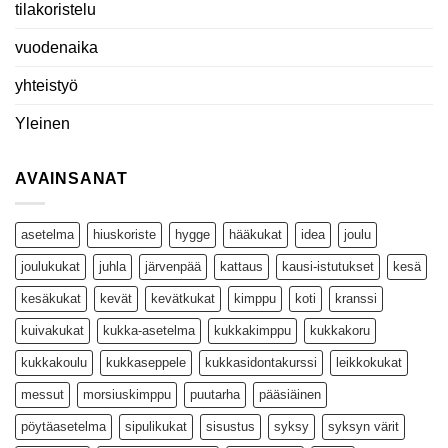
tilakoristelu
vuodenaika
yhteistyö
Yleinen
AVAINSANAT
asetelma
hiuskoriste
hygge
hääkukat
idea
joulu
joulukukat
juhla
järvenpää
kattaus
kausi-istutukset
kesä
kesäkukat
kevät
kevätkukat
kimppu
koti
kranssi
kuivakukat
kukka-asetelma
kukkakimppu
kukkakoru
kukkakoulu
kukkaseppele
kukkasidontakurssi
leikkokukat
messut
morsiuskimppu
puutarha
pääsiäinen
pöytäasetelma
sipulikukat
sisustus
syksy
syksyn värit