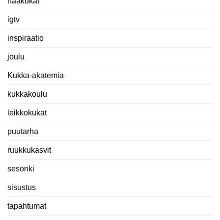
hääkukat
igtv
inspiraatio
joulu
Kukka-akatemia
kukkakoulu
leikkokukat
puutarha
ruukkukasvit
sesonki
sisustus
tapahtumat