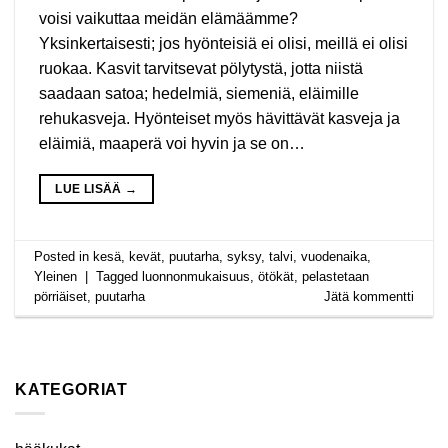
voisi vaikuttaa meidän elämäämme?
Yksinkertaisesti; jos hyönteisiä ei olisi, meillä ei olisi
ruokaa. Kasvit tarvitsevat pölytystä, jotta niistä
saadaan satoa; hedelmiä, siemeniä, eläimille
rehukasveja. Hyönteiset myös hävittävät kasveja ja
eläimiä, maaperä voi hyvin ja se on…
LUE LISÄÄ
→
Posted in
kesä
,
kevät
,
puutarha
,
syksy
,
talvi
,
vuodenaika
,
Yleinen
|
Tagged
luonnonmukaisuus
,
ötökät
,
pelastetaan
pörriäiset
,
puutarha
Jätä kommentti
KATEGORIAT