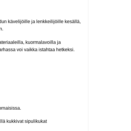
 kävelijöille ja lenkkeilijöille kesällä,
n.
teriaaleilla, kuormalavoilla ja
arhassa voi vaikka istahtaa hetkeksi.
rnaisissa.
lä kukkivat sipulikukat