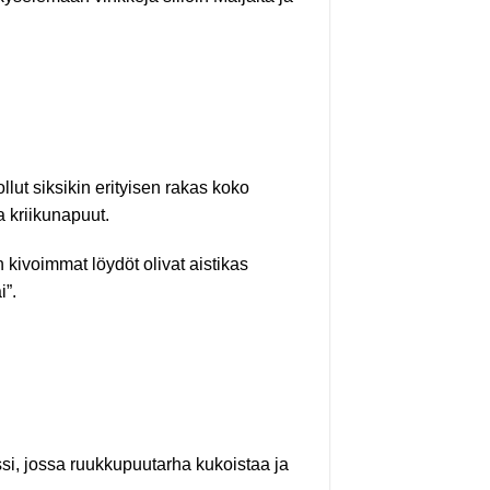
lut siksikin erityisen rakas koko
a kriikunapuut.
ivoimmat löydöt olivat aistikas
i”.
assi, jossa ruukkupuutarha kukoistaa ja