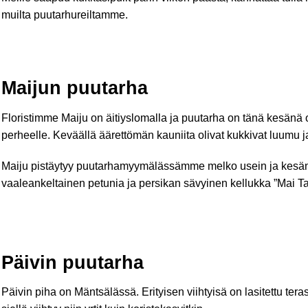
muilta puutarhureiltamme.
Maijun puutarha
Floristimme Maiju on äitiyslomalla ja puutarha on tänä kesänä ol
perheelle. Keväällä äärettömän kauniita olivat kukkivat luumu j
Maiju pistäytyy puutarhamyymälässämme melko usein ja kesän k
vaaleankeltainen petunia ja persikan sävyinen kellukka ”Mai Ta
Päivin puutarha
Päivin piha on Mäntsälässä. Erityisen viihtyisä on lasitettu ter