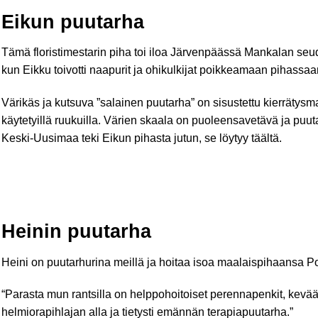
Eikun puutarha
Tämä floristimestarin piha toi iloa Järvenpäässä Mankalan seudun
kun Eikku toivotti naapurit ja ohikulkijat poikkeamaan pihassaa
Värikäs ja kutsuva ”salainen puutarha” on sisustettu kierrätysma
käytetyillä ruukuilla. Värien skaala on puoleensavetävä ja puut
Keski-Uusimaa teki Eikun pihasta jutun, se löytyy
täältä.
Heinin puutarha
Heini on puutarhurina meillä ja hoitaa isoa maalaispihaansa Po
“Parasta mun rantsilla on helppohoitoiset perennapenkit, kevääl
helmiorapihlajan alla ja tietysti emännän terapiapuutarha.”