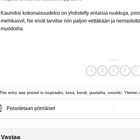
Kauniiksi kokonaisuudeksi on yhdistelty erilaisia ruukkuja, joissa
mehikasvit. Ne eivät tarvitse niin paljon vettäkään ja riemastuttav
muodoilla.
This entry was posted in
inspiraatio
,
kesä
,
kevät
,
puutarha
,
sesonki
,
Yleinen
a
Pelastetaan pörriäiset
Vastaa