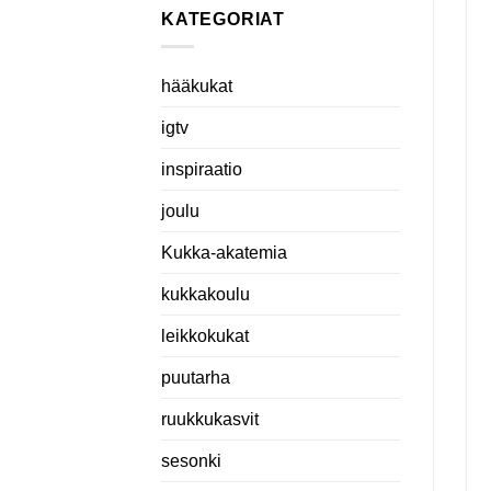
KATEGORIAT
hääkukat
igtv
inspiraatio
joulu
Kukka-akatemia
kukkakoulu
leikkokukat
puutarha
ruukkukasvit
sesonki