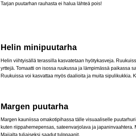
Tarjan puutarhan rauhasta ei halua lähteä pois!
Helin minipuutarha
Helin viihtyisällä terassilla kasvatetaan hyötykasveja. Ruukuissa
yrttejä. Tomaatti on isossa ruukussa ja lämpimässä paikassa sat
Ruukuissa voi kasvattaa myös daalioita ja muita sipulikukkia. 
Margen puutarha
Margen kauniissa omakotipihassa tälle visuaaliselle puutarhuri-fl
kuten riippahernepensas, sateenvarjolava ja japaninvaahtera. M
Maijalta tuliaiseksi saadut tulppaanit.