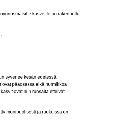
a köynnösmäisille kasveille on rakennettu
.
ain syvenee kesän edetessä.
svit ovat pääosassa eikä nurmikkoa
kasvit ovat niin runsaita etteivät
tty monipuolisesti ja ruukuissa on