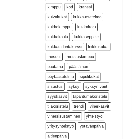
kimppu
koti
kranssi
kuivakukat
kukka-asetelma
kukkakimppu
kukkakoru
kukkakoulu
kukkaseppele
kukkasidontakurssi
leikkokukat
messut
morsiuskimppu
puutarha
pääsiäinen
pöytäasetelma
sipulikukat
sisustus
syksy
syksyn värit
syyskasvit
tapahtumakoristelu
tilakoristelu
trendi
viherkasvit
vihersisustaminen
yhteistyö
yritysyhteistyö
ystävänpäivä
äitienpäivä