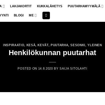
A
LAHJAKORTIT
KUKKALÄHETYS
PUUTARHAMYYMÄLÄ
YYNTI
BLOGI
ME
INSPIRAATIO
,
KESÄ
,
KEVÄT
,
PUUTARHA
,
SESONKI
,
YLEINEN
Henkilökunnan puutarhat
POSTED ON
14.8.2020
BY
SAIJA SITOLAHTI