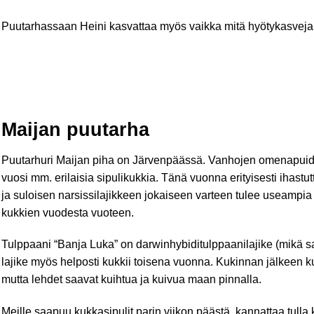
Puutarhassaan Heini kasvattaa myös vaikka mitä hyötykasveja 
Maijan puutarha
Puutarhuri Maijan piha on Järvenpäässä. Vanhojen omenapuide
vuosi mm. erilaisia sipulikukkia. Tänä vuonna erityisesti ihastu
ja suloisen narsissilajikkeen jokaiseen varteen tulee useampia
kukkien vuodesta vuoteen.
Tulppaani “Banja Luka” on darwinhybiditulppaanilajike (mikä sa
lajike myös helposti kukkii toisena vuonna. Kukinnan jälkeen ku
mutta lehdet saavat kuihtua ja kuivua maan pinnalla.
Meille saapuu kukkasipulit parin viikon päästä, kannattaa tulla 