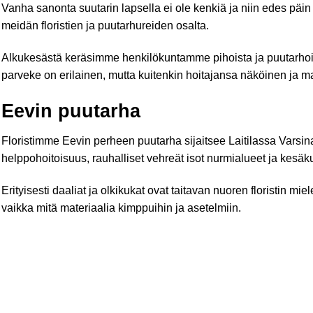
Vanha sanonta suutarin lapsella ei ole kenkiä ja niin edes päi
meidän floristien ja puutarhureiden osalta.
Alkukesästä keräsimme henkilökuntamme pihoista ja puutarhois
parveke on erilainen, mutta kuitenkin hoitajansa näköinen ja m
Eevin puutarha
Floristimme Eevin perheen puutarha sijaitsee Laitilassa Vars
helppohoitoisuus, rauhalliset vehreät isot nurmialueet ja kesäkuk
Erityisesti daaliat ja olkikukat ovat taitavan nuoren floristin miel
vaikka mitä materiaalia kimppuihin ja asetelmiin.