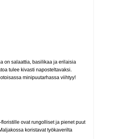
 on salaattia, basilikaa ja erilaisia
oa tulee kivasti naposteltavaksi.
Kotoisassa minipuutarhassa viihtyy!
oristille ovat rungolliset ja pienet puut
aljakossa koristavat työkaverilta