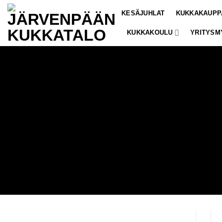
Skip
KESÄJUHLAT
KUKKAKAUPP
to
content
KUKKAKOULU
YRITYSM