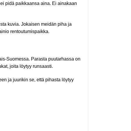
n ei pidä paikkaansa aina. Ei ainakaan
ta kuvia. Jokaisen meidän piha ja
ainio rentoutumispaikka.
inais-Suomessa. Parasta puutarhassa on
at, joita löytyy runsaasti.
een ja juurikin se, että pihasta löytyy