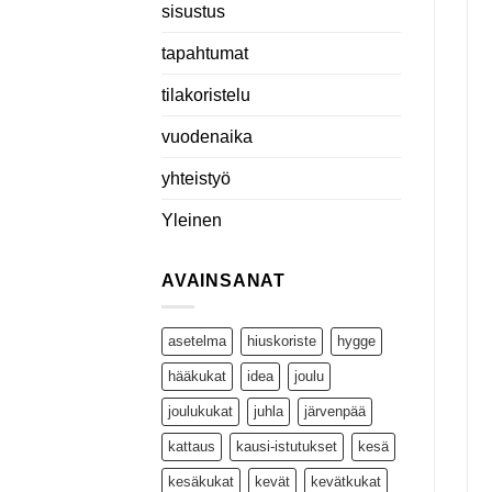
sisustus
tapahtumat
tilakoristelu
vuodenaika
yhteistyö
Yleinen
AVAINSANAT
asetelma
hiuskoriste
hygge
hääkukat
idea
joulu
joulukukat
juhla
järvenpää
kattaus
kausi-istutukset
kesä
kesäkukat
kevät
kevätkukat