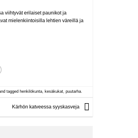
 viihtyvät erilaiset paunikot ja
at mielenkiintoisilla lehtien väreillä ja
nd tagged
henkilökunta
,
kesäkukat
,
puutarha
.
Kärhön katveessa syyskasveja