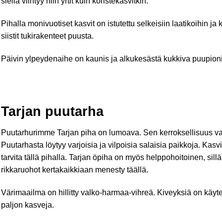
siellä viihtyy niin yrtit kuin koristekasvitkin.
Pihalla monivuotiset kasvit on istutettu selkeisiin laatikoihin j
siistit tukirakenteet puusta.
Päivin ylpeydenaihe on kaunis ja alkukesästä kukkiva puupioni
Tarjan puutarha
Puutarhurimme Tarjan piha on lumoava. Sen kerroksellisuus v
Puutarhasta löytyy varjoisia ja vilpoisia salaisia paikkoja. Ka
tarvita tällä pihalla. Tarjan öpiha on myös helppohoitoinen, sillä 
rikkaruohot kertakaikkiaan menesty täällä.
Värimaailma on hillitty valko-harmaa-vihreä. Kiveyksiä on käyte
paljon kasveja.