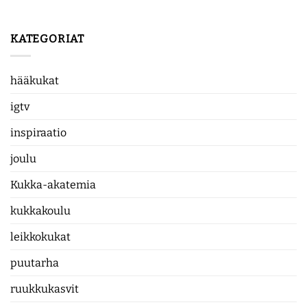
KATEGORIAT
hääkukat
igtv
inspiraatio
joulu
Kukka-akatemia
kukkakoulu
leikkokukat
puutarha
ruukkukasvit