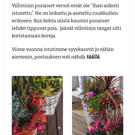
Villiviinin punaiset versot eivät ole ”ihan aidosti
istutettu”. Ne on leikattu ja aseteltu ruukkuihin
erikseen. Kun kohta niistä kauniin punaiset
lehdet tippuvat pois, jäävät villiviinin rangat silti
koristamaan koreja.
Viime vuonna istutimme syyskasvvit jo vähän
aiemmin, postauksen voit nähdä
täällä.