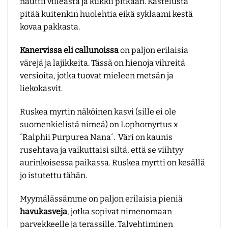
nauttii viileästä ja kukkii pitkään. Kastelusta
pitää kuitenkin huolehtia eikä syklaami kestä
kovaa pakkasta.
Kanervissa eli callunoissa
on paljon erilaisia
värejä ja lajikkeita. Tässä on hienoja vihreitä
versioita, jotka tuovat mieleen metsän ja
liekokasvit.
Ruskea myrtin näköinen kasvi (sille ei ole
suomenkielistä nimeä) on Lophomyrtus x
´Ralphii Purpurea Nana´. Väri on kaunis
rusehtava ja vaikuttaisi siltä, että se viihtyy
aurinkoisessa paikassa. Ruskea myrtti on kesällä
jo istutettu tähän.
Myymälässämme on paljon erilaisia pieniä
havukasveja
, jotka sopivat nimenomaan
parvekkeelle ja terassille. Talvehtiminen