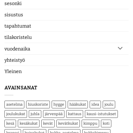
sesonki
sisustus
tapahtumat
tilakoristelu
vuodenaika
yhteistyö
Yleinen
AVAINSANAT
asetelma
hiuskoriste
hygge
hääkukat
idea
joulu
joulukukat
juhla
järvenpää
kattaus
kausi-istutukset
kesä
kesäkukat
kevät
kevätkukat
kimppu
koti
kranssi
kuivakukat
kukka-asetelma
kukkakimppu