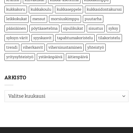
kukkakoru
kukkakoulu
kukkaseppele
kukkasidontakurssi
leikkokukat
messut
morsiuskimppu
puutarha
pääsiäinen
pöytäasetelma
sipulikukat
sisustus
syksy
syksyn värit
syyskasvit
tapahtumakoristelu
tilakoristelu
trendi
viherkasvit
vihersisustaminen
yhteistyö
yritysyhteistyö
ystävänpäivä
äitienpäivä
ARKISTO
Arkisto