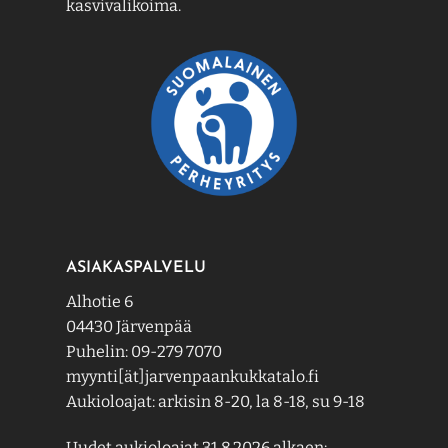
kasvivalikoima.
ASIAKASPALVELU
Alhotie 6
04430 Järvenpää
Puhelin: 09-279 7070
myynti[ät]jarvenpaankukkatalo.fi
Aukioloajat: arkisin 8-20, la 8-18, su 9-18
Uudet aukioloajat 31.8.2026 alkaen: