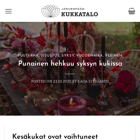
Skip
to
content
PUUTARHA
,
SISUSTUS
,
SYKSY
,
VUODENAIKA
,
YLEINEN
Punainen hehkuu syksyn kukissa
POSTED ON
23.10.2020
BY
SAIJA SITOLAHTI
Kesäkukat ovat vaihtuneet