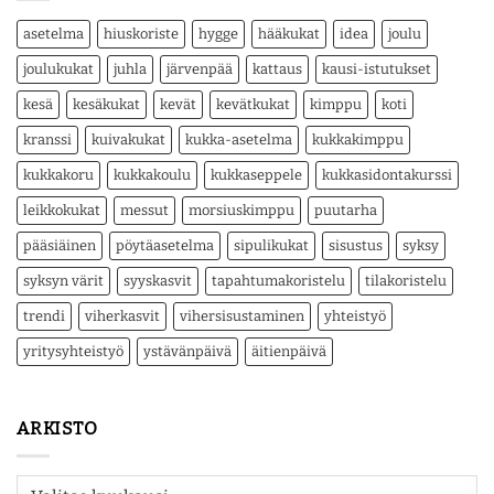
asetelma
hiuskoriste
hygge
hääkukat
idea
joulu
joulukukat
juhla
järvenpää
kattaus
kausi-istutukset
kesä
kesäkukat
kevät
kevätkukat
kimppu
koti
kranssi
kuivakukat
kukka-asetelma
kukkakimppu
kukkakoru
kukkakoulu
kukkaseppele
kukkasidontakurssi
leikkokukat
messut
morsiuskimppu
puutarha
pääsiäinen
pöytäasetelma
sipulikukat
sisustus
syksy
syksyn värit
syyskasvit
tapahtumakoristelu
tilakoristelu
trendi
viherkasvit
vihersisustaminen
yhteistyö
yritysyhteistyö
ystävänpäivä
äitienpäivä
ARKISTO
Arkisto