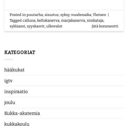
Posted in
puutarha
,
sisustus
,
syksy
,
vuodenaika
,
Yleinen
|
Tagged
calluna
,
kellokanerva
,
marjakanerva
,
sinikataja
,
syklaami
,
syyskasvit
,
ulkovalot
Jätä kommentti
KATEGORIAT
hääkukat
igtv
inspiraatio
joulu
Kukka-akatemia
kukkakoulu