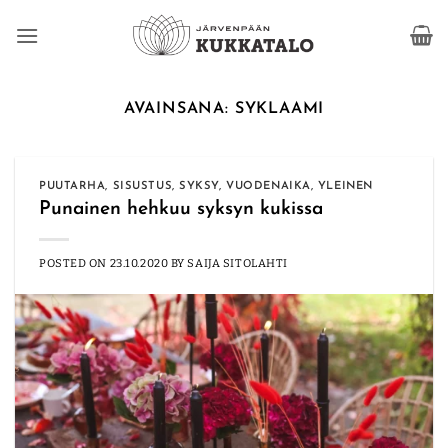
Skip
to
content
AVAINSANA:
SYKLAAMI
PUUTARHA
,
SISUSTUS
,
SYKSY
,
VUODENAIKA
,
YLEINEN
Punainen hehkuu syksyn kukissa
POSTED ON
23.10.2020
BY
SAIJA SITOLAHTI