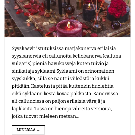
Syyskasvit istutuksissa marjakanerva erilaisia
syyskanervia eli callunoita kellokanerva (calluna
vulgaris) pieniä havukasveja kuten tuivio ja
sinikataja syklaami Syklaami on erinomainen
syyskukka, sillä se nauttii viileästä ja kukkii
pitkään. Kastelusta pitää kuitenkin huolehtia
eikä syklaami kestä kovaa pakkasta. Kanervissa
eli callunoissa on paljon erilaisia värejä ja
lajikkeita. Tässä on hienoja vihreitä versioita,
jotka tuovat mieleen metsän…
LUE LISÄÄ
→