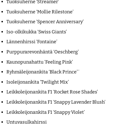
Tuoksuherne ‘Streamer’
Tuoksuherne ‘Mollie Rilestone’
Tuoksuherne ‘Spencer Anniversary’
Iso-olkikukka ‘Swiss Giants’
Lännenhirssi ‘Fontaine’
Purppurarevonhäntä ‘Oeschberg’
Kaunopunahattu ‘Feeling Pink’
Ryhmäleijonankita ‘Black Prince’¨
Isoleijonankita ‘Twilight Mix’
Leikkoleijonankita F1 ‘Rocket Rose Shades’
Leikkoleijonankita F1 ‘Snappy Lavender Blush’
Leikkoleijonankita F1 ‘Snappy Violet’
Untuvasulkahirssi