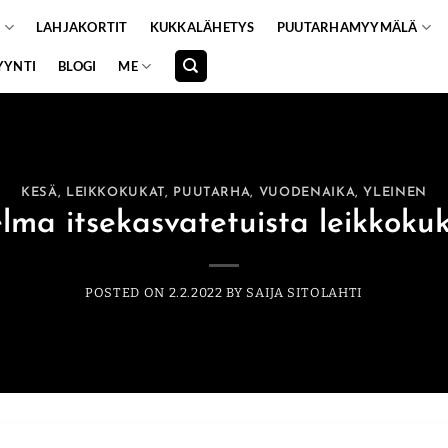
A
LAHJAKORTIT
KUKKALÄHETYS
PUUTARHAMYYMÄLÄ
YYNTI
BLOGI
ME
KESÄ
,
LEIKKOKUKAT
,
PUUTARHA
,
VUODENAIKA
,
YLEINEN
lma itsekasvatetuista leikkokuk
POSTED ON
2.2.2022
BY
SAIJA SITOLAHTI