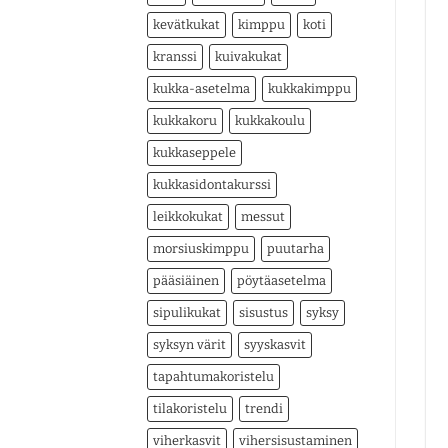
kevätkukat
kimppu
koti
kranssi
kuivakukat
kukka-asetelma
kukkakimppu
kukkakoru
kukkakoulu
kukkaseppele
kukkasidontakurssi
leikkokukat
messut
morsiuskimppu
puutarha
pääsiäinen
pöytäasetelma
sipulikukat
sisustus
syksy
syksyn värit
syyskasvit
tapahtumakoristelu
tilakoristelu
trendi
viherkasvit
vihersisustaminen