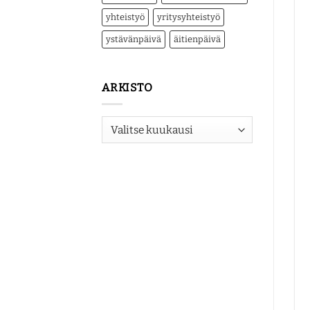
yhteistyö
yritysyhteistyö
ystävänpäivä
äitienpäivä
ARKISTO
Arkisto