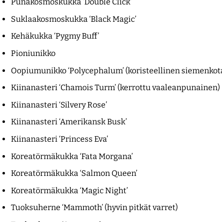
Punakosmoskukka ‘Double Click’
Suklaakosmoskukka ‘Black Magic’
Kehäkukka ‘Pygmy Buff’
Pioniunikko
Oopiumunikko ‘Polycephalum’ (koristeellinen siemenkot
Kiinanasteri ‘Chamois Turm’ (kerrottu vaaleanpunainen)
Kiinanasteri ‘Silvery Rose’
Kiinanasteri ‘Amerikansk Busk’
Kiinanasteri ‘Princess Eva’
Koreatörmäkukka ‘Fata Morgana’
Koreatörmäkukka ‘Salmon Queen’
Koreatörmäkukka ‘Magic Night’
Tuoksuherne ‘Mammoth’ (hyvin pitkät varret)