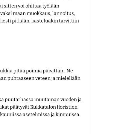
 sitten voi ohittaa työlään
avaksi maan muokkaus, lannoitus,
esti pitkään, kasteluakin tarvittiin
ukkia pitää poimia päivittäin. Ne
taan puhtaaseen veteen ja mielellään
ssa puutarhassa muutaman vuoden ja
kukat päätyvät Kukkatalon floristien
 kauniissa asetelmissa ja kimpuissa.