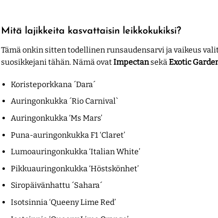
Mitä lajikkeita kasvattaisin leikkokukiksi?
Tämä onkin sitten todellinen runsaudensarvi ja vaikeus valit
suosikkejani tähän. Nämä ovat
Impectan
sekä
Exotic Garde
Koristeporkkana ´Dara´
Auringonkukka ´Rio Carnival`
Auringonkukka ‘Ms Mars’
Puna-auringonkukka F1 ‘Claret’
Lumoauringonkukka ‘Italian White’
Pikkuauringonkukka ‘Höstskönhet’
Siropäivänhattu ´Sahara´
Isotsinnia ‘Queeny Lime Red’