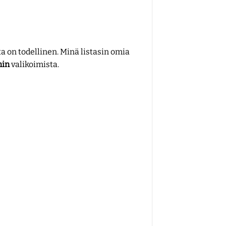
a on todellinen. Minä listasin omia
nin
valikoimista.