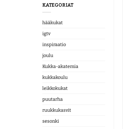
KATEGORIAT
hääkukat
igtv
inspiraatio
joulu
Kukka-akatemia
kukkakoulu
leikkokukat
puutarha
ruukkukasvit
sesonki