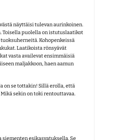
västä näyttäisi tulevan aurinkoinen.
Toisella puolella on istutuslaatikot
a tuoksuherneitä. Kohopenkeissä
kukat. Laatikoista rönsyävät
kat vasta availevat ensimmäisiä
niiseen maljakkoon, haen aamun
n se tottakin! Sillä erolla, että
 Mikä sekin on toki rentouttavaa.
a siementen esikasvatuksella. Se