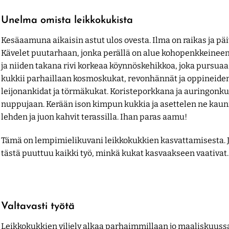
Unelma omista leikkokukista
Kesäaamuna aikaisin astut ulos ovesta. Ilma on raikas ja päi
Kävelet puutarhaan, jonka perällä on alue kohopenkkeineen. 
ja niiden takana rivi korkeaa köynnöskehikkoa, joka pursua
kukkii parhaillaan kosmoskukat, revonhännät ja oppineiden
leijonankidat ja törmäkukat. Koristeporkkana ja auringonku
nuppujaan. Kerään ison kimpun kukkia ja asettelen ne kau
lehden ja juon kahvit terassilla. Ihan paras aamu!
Tämä on lempimielikuvani leikkokukkien kasvattamisesta. Ja o
tästä puuttuu kaikki työ, minkä kukat kasvaakseen vaativat.
Valtavasti työtä
Leikkokukkien viljely alkaa parhaimmillaan jo maaliskuuss