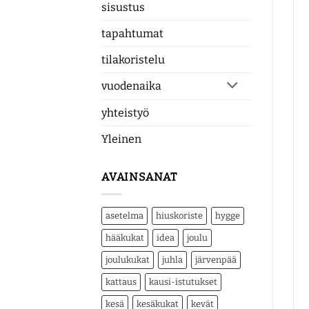
sisustus
tapahtumat
tilakoristelu
vuodenaika
yhteistyö
Yleinen
AVAINSANAT
asetelma
hiuskoriste
hygge
hääkukat
idea
joulu
joulukukat
juhla
järvenpää
kattaus
kausi-istutukset
kesä
kesäkukat
kevät