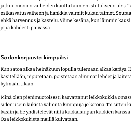
jatkuu monien vaiheiden kautta taimien istutukseen ulos. Tai
esikasvatusvaiheen ja hankkia valmiit kukan taimet. Seura
ehkä harvennus ja kastelu. Viime kesänä, kun lämmin kausi k
jopa kahdesti päivässä.
Sadonkorjuusta kimpuiksi
Kun satoa alkaa heinäkuun lopulla tulemaan alkaa keräys. K
käsitellään, niputetaan, poistetaan alimmat lehdet ja laite
kylmään tilaan.
Minä olen pienimuotoisesti kasvattanut leikkokukkia oma
sidon usein kukista valmiita kimppuja jo kotona. Tai sitten 
käsiin ja he yhdistelevät niitä kukkakaupan kukkien kanssa
Osa leikkokukista meillä kuivataan.