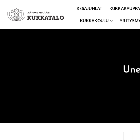
Skip
KESÄJUHLAT
KUKKAKAUPP
to
content
KUKKAKOULU
YRITYSM
Une