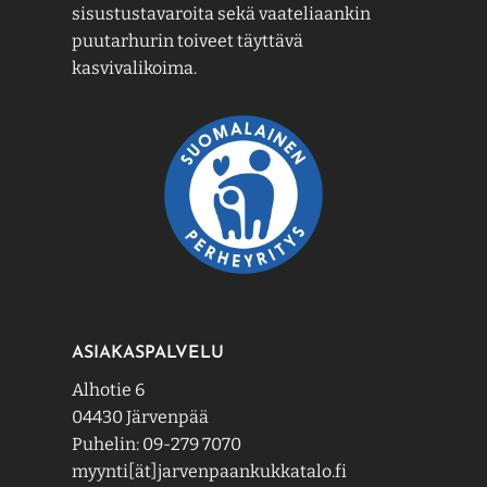
sisustustavaroita sekä vaateliaankin
puutarhurin toiveet täyttävä
kasvivalikoima.
ASIAKASPALVELU
Alhotie 6
04430 Järvenpää
Puhelin: 09-279 7070
myynti[ät]jarvenpaankukkatalo.fi