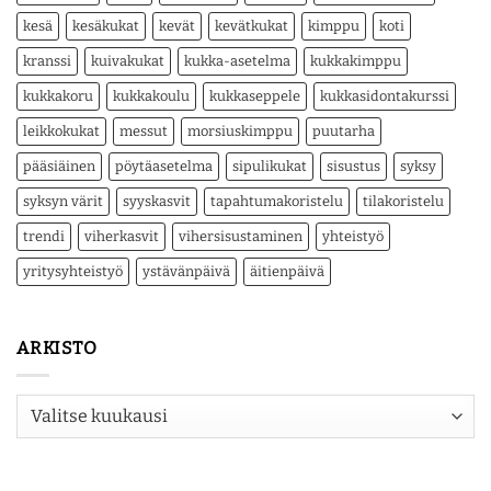
kesä
kesäkukat
kevät
kevätkukat
kimppu
koti
kranssi
kuivakukat
kukka-asetelma
kukkakimppu
kukkakoru
kukkakoulu
kukkaseppele
kukkasidontakurssi
leikkokukat
messut
morsiuskimppu
puutarha
pääsiäinen
pöytäasetelma
sipulikukat
sisustus
syksy
syksyn värit
syyskasvit
tapahtumakoristelu
tilakoristelu
trendi
viherkasvit
vihersisustaminen
yhteistyö
yritysyhteistyö
ystävänpäivä
äitienpäivä
ARKISTO
Arkisto