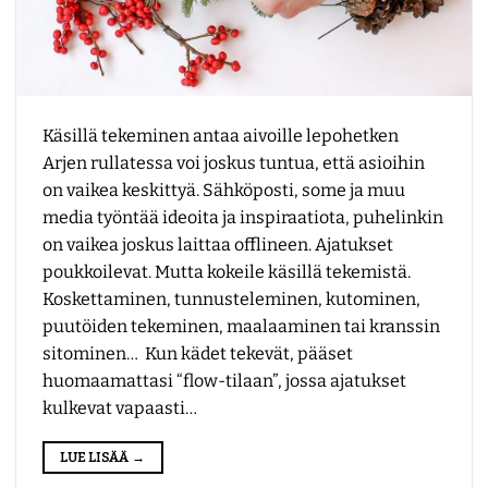
Käsillä tekeminen antaa aivoille lepohetken
Arjen rullatessa voi joskus tuntua, että asioihin
on vaikea keskittyä. Sähköposti, some ja muu
media työntää ideoita ja inspiraatiota, puhelinkin
on vaikea joskus laittaa offlineen. Ajatukset
poukkoilevat. Mutta kokeile käsillä tekemistä.
Koskettaminen, tunnusteleminen, kutominen,
puutöiden tekeminen, maalaaminen tai kranssin
sitominen… Kun kädet tekevät, pääset
huomaamattasi “flow-tilaan”, jossa ajatukset
kulkevat vapaasti…
LUE LISÄÄ
→