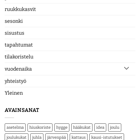
ruukkukasvit
sesonki
sisustus
tapahtumat
tilakoristelu
vuodenaika
yhteistyö
Yleinen
AVAINSANAT
asetelma
hiuskoriste
hygge
hääkukat
idea
joulu
joulukukat
juhla
järvenpää
kattaus
kausi-istutukset