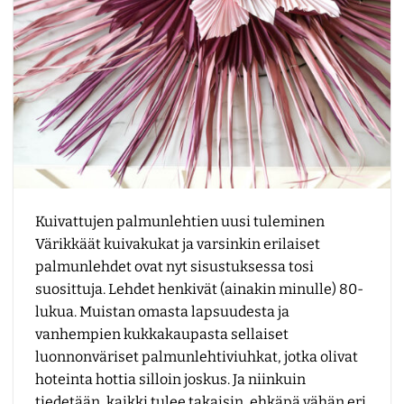
Kuivattujen palmunlehtien uusi tuleminen
Värikkäät kuivakukat ja varsinkin erilaiset
palmunlehdet ovat nyt sisustuksessa tosi
suosittuja. Lehdet henkivät (ainakin minulle) 80-
lukua. Muistan omasta lapsuudesta ja
vanhempien kukkakaupasta sellaiset
luonnonväriset palmunlehtiviuhkat, jotka olivat
hoteinta hottia silloin joskus. Ja niinkuin
tiedetään, kaikki tulee takaisin, ehkäpä vähän eri