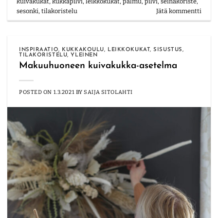
kuivakukat
,
kukkapilvi
,
leikkokukat
,
palmu
,
pilvi
,
seinäkoriste
,
sesonki
,
tilakoristelu
Jätä kommentti
INSPIRAATIO
,
KUKKAKOULU
,
LEIKKOKUKAT
,
SISUSTUS
,
TILAKORISTELU
,
YLEINEN
Makuuhuoneen kuivakukka-asetelma
POSTED ON
1.3.2021
BY
SAIJA SITOLAHTI