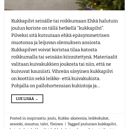
Kukkapilvi seinälle tai roikkumaan Ehkä halutuin
joulun koriste on tällä hetkellä “kukkapilvi”.
Pilveksi sitä kutsutaan ehkä epäsymmetrisen
muotonsa ja leijuvan olemuksen ansiosta.
Kukkapilvet voivat koristaa tilaa katosta
roikkumalla tai seinään kiinnitettynä. Materiaalit
valitaan kuivakukkien joukosta tai niin, että ne
kuivuvat kauniisti. Vihreän sävyinen kukkapilvi
on koottiin sekä leikko- että kuivakukista.
Pohjalla on pallohortensian kukintoja ja…
LUE LISÄÄ
→
Posted in
inspiraatio
,
joulu
,
Kukka-akatemia
,
leikkokukat
,
sesonki
,
sisustus
,
talvi
,
Yleinen
|
Tagged
jouluinen kukkapilvi
,