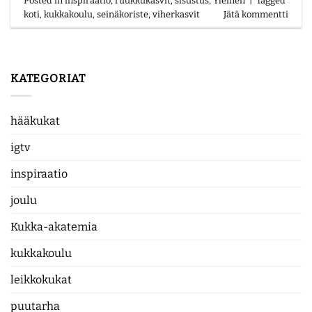
Posted in
inspiraatio
,
ruukkukasvit
,
sisustus
,
Yleinen
|
Tagged
koti
,
kukkakoulu
,
seinäkoriste
,
viherkasvit
Jätä kommentti
KATEGORIAT
hääkukat
igtv
inspiraatio
joulu
Kukka-akatemia
kukkakoulu
leikkokukat
puutarha