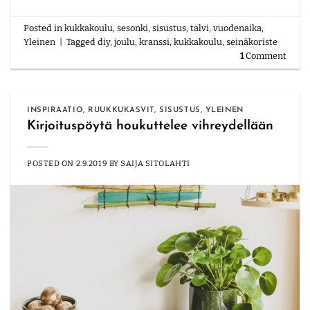
Posted in
kukkakoulu
,
sesonki
,
sisustus
,
talvi
,
vuodenaika
,
Yleinen
|
Tagged
diy
,
joulu
,
kranssi
,
kukkakoulu
,
seinäkoriste
1
Comment
INSPIRAATIO
,
RUUKKUKASVIT
,
SISUSTUS
,
YLEINEN
Kirjoituspöytä houkuttelee vihreydellään
POSTED ON
2.9.2019
BY
SAIJA SITOLAHTI