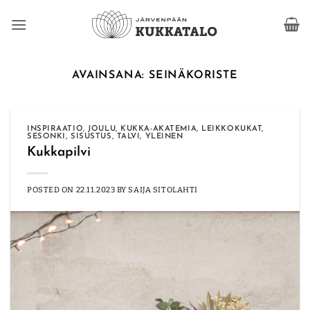
Skip
to
content
AVAINSANA:
SEINÄKORISTE
INSPIRAATIO
,
JOULU
,
KUKKA-AKATEMIA
,
LEIKKOKUKAT
,
SESONKI
,
SISUSTUS
,
TALVI
,
YLEINEN
Kukkapilvi
POSTED ON
22.11.2023
BY
SAIJA SITOLAHTI