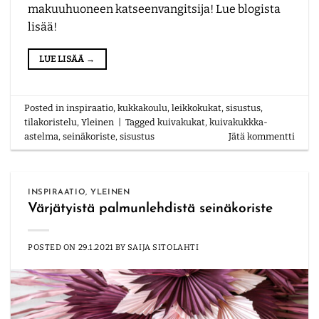
makuuhuoneen katseenvangitsija! Lue blogista
lisää!
LUE LISÄÄ
→
Posted in
inspiraatio
,
kukkakoulu
,
leikkokukat
,
sisustus
,
tilakoristelu
,
Yleinen
|
Tagged
kuivakukat
,
kuivakukkka-
astelma
,
seinäkoriste
,
sisustus
Jätä kommentti
INSPIRAATIO
,
YLEINEN
Värjätyistä palmunlehdistä seinäkoriste
POSTED ON
29.1.2021
BY
SAIJA SITOLAHTI