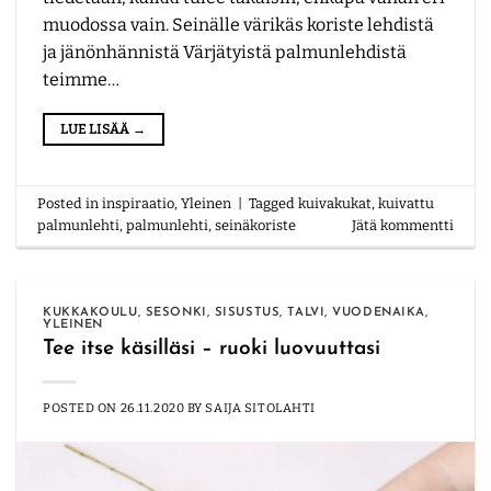
muodossa vain. Seinälle värikäs koriste lehdistä
ja jänönhännistä Värjätyistä palmunlehdistä
teimme…
LUE LISÄÄ
→
Posted in
inspiraatio
,
Yleinen
|
Tagged
kuivakukat
,
kuivattu
palmunlehti
,
palmunlehti
,
seinäkoriste
Jätä kommentti
KUKKAKOULU
,
SESONKI
,
SISUSTUS
,
TALVI
,
VUODENAIKA
,
YLEINEN
Tee itse käsilläsi – ruoki luovuuttasi
POSTED ON
26.11.2020
BY
SAIJA SITOLAHTI