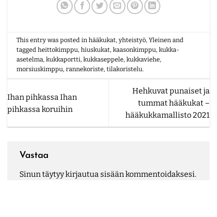
This entry was posted in
hääkukat
,
yhteistyö
,
Yleinen
and
tagged
heittokimppu
,
hiuskukat
,
kaasonkimppu
,
kukka-
asetelma
,
kukkaportti
,
kukkaseppele
,
kukkaviehe
,
morsiuskimppu
,
rannekoriste
,
tilakoristelu
.
Hehkuvat punaiset ja
Ihan pihkassa Ihan
tummat hääkukat –
pihkassa koruihin
hääkukkamallisto 2021
Vastaa
Sinun täytyy
kirjautua sisään
kommentoidaksesi.