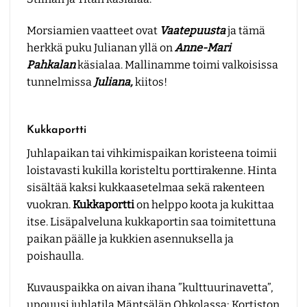
Morsiamien vaatteet ovat
Vaatepuusta
ja tämä
herkkä puku Julianan yllä on
Anne-Mari
Pahkalan
käsialaa. Mallinamme toimi valkoisissa
tunnelmissa
Juliana
,
kiitos!
Kukkaportti
Juhlapaikan tai vihkimispaikan koristeena toimii
loistavasti kukilla koristeltu porttirakenne. Hinta
sisältää kaksi kukkaasetelmaa sekä rakenteen
vuokran.
Kukkaportti
on helppo koota ja kukittaa
itse. Lisäpalveluna kukkaportin saa toimitettuna
paikan päälle ja kukkien asennuksella ja
poishaulla.
Kuvauspaikka on aivan ihana ”kulttuurinavetta”,
upouusi juhlatila Mäntsälän Ohkolassa;
Kortiston