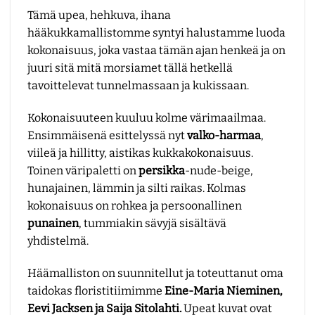
Tämä upea, hehkuva, ihana
hääkukkamallistomme syntyi halustamme luoda
kokonaisuus, joka vastaa tämän ajan henkeä ja on
juuri sitä mitä morsiamet tällä hetkellä
tavoittelevat tunnelmassaan ja kukissaan.
Kokonaisuuteen kuuluu kolme värimaailmaa.
Ensimmäisenä esittelyssä nyt
valko-harmaa
,
viileä ja hillitty, aistikas kukkakokonaisuus.
Toinen väripaletti on
persikka
-nude-beige,
hunajainen, lämmin ja silti raikas. Kolmas
kokonaisuus on rohkea ja persoonallinen
punainen
, tummiakin sävyjä sisältävä
yhdistelmä.
Häämalliston on suunnitellut ja toteuttanut oma
taidokas floristitiimimme
Eine-Maria Nieminen,
Eevi Jacksen ja Saija Sitolahti.
Upeat kuvat ovat