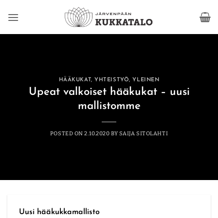
Skip
to
content
HÄÄKUKAT
,
YHTEISTYÖ
,
YLEINEN
Upeat valkoiset hääkukat – uusi
mallistomme
POSTED ON
2.10.2020
BY
SAIJA SITOLAHTI
Uusi hääkukkamallisto