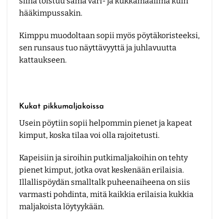
siinä toistuu sama väri- ja kukkamaailma kuin
hääkimpussakin.
Kimppu muodoltaan sopii myös pöytäkoristeeksi,
sen runsaus tuo näyttävyyttä ja juhlavuutta
kattaukseen.
Kukat pikkumaljakoissa
Usein pöytiin sopii helpommin pienet ja kapeat
kimput, koska tilaa voi olla rajoitetusti.
Kapeisiin ja siroihin putkimaljakoihin on tehty
pienet kimput, jotka ovat keskenään erilaisia.
Illallispöydän smalltalk puheenaiheena on siis
varmasti pohdinta, mitä kaikkia erilaisia kukkia
maljakoista löytyykään.