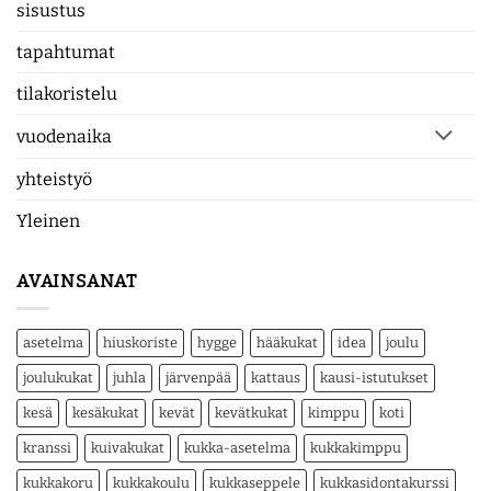
sisustus
tapahtumat
tilakoristelu
vuodenaika
yhteistyö
Yleinen
AVAINSANAT
asetelma
hiuskoriste
hygge
hääkukat
idea
joulu
joulukukat
juhla
järvenpää
kattaus
kausi-istutukset
kesä
kesäkukat
kevät
kevätkukat
kimppu
koti
kranssi
kuivakukat
kukka-asetelma
kukkakimppu
kukkakoru
kukkakoulu
kukkaseppele
kukkasidontakurssi