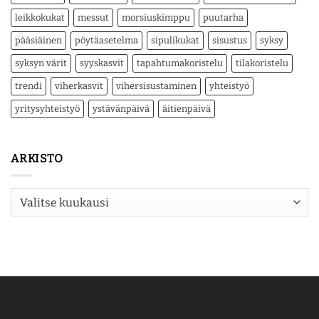
leikkokukat
messut
morsiuskimppu
puutarha
pääsiäinen
pöytäasetelma
sipulikukat
sisustus
syksy
syksyn värit
syyskasvit
tapahtumakoristelu
tilakoristelu
trendi
viherkasvit
vihersisustaminen
yhteistyö
yritysyhteistyö
ystävänpäivä
äitienpäivä
ARKISTO
Arkisto