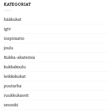
KATEGORIAT
hääkukat
igtv
inspiraatio
joulu
Kukka-akatemia
kukkakoulu
leikkokukat
puutarha
ruukkukasvit
sesonki