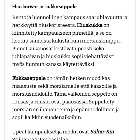
Hiuskoriste ja kukkaseppele
Rento ja luonnollinen kampaus saa juhlavuutta ja
herkkyyttä hiuskoristeesta.
Hiuskukka
on
kiinnitetty kampaukseen pinneillä ja se on
kootuu samoista kukista kuin morsiuskimppu.
Pienet kukanosat kestävät upeasti koko
juhlapäivän ja hiuskukka sopii viehättävästi
myös hunnun kanssa käytettäväksi.
Kukkaseppele
on tämän hetken muodikas
hääasuste sekä morsiamelle että kaasoille ja
morsiusneidoille. Tämä valkoinen seppele on
runsas ja ruusut ovat pääosassa. Seppelöity
morsian on ihanan rento ja epämuodollinen ja
sopii kaikkiin vuodenaikoihin.
Upeat kampaukset ja meikit ovat
Salon-Kin
Stiinan ja Titan käsialaa.