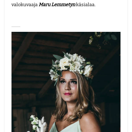
valokuvaaja
Maru Lemmetyn
käsialaa.