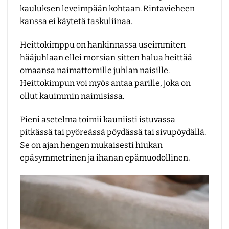
kauluksen leveimpään kohtaan. Rintavieheen
kanssa ei käytetä taskuliinaa.
Heittokimppu on hankinnassa useimmiten
hääjuhlaan ellei morsian sitten halua heittää
omaansa naimattomille juhlan naisille.
Heittokimpun voi myös antaa parille, joka on
ollut kauimmin naimisissa.
Pieni asetelma toimii kauniisti istuvassa
pitkässä tai pyöreässä pöydässä tai sivupöydällä.
Se on ajan hengen mukaisesti hiukan
epäsymmetrinen ja ihanan epämuodollinen.