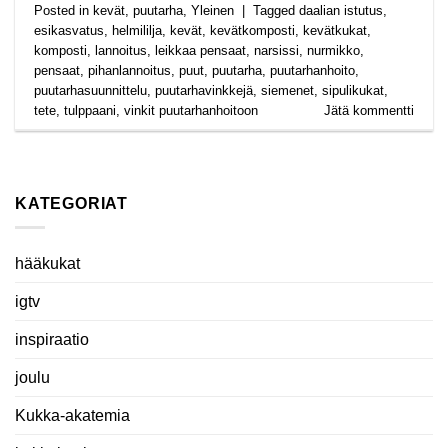
Posted in
kevät
,
puutarha
,
Yleinen
|
Tagged
daalian istutus
,
esikasvatus
,
helmililja
,
kevät
,
kevätkomposti
,
kevätkukat
,
komposti
,
lannoitus
,
leikkaa pensaat
,
narsissi
,
nurmikko
,
pensaat
,
pihanlannoitus
,
puut
,
puutarha
,
puutarhanhoito
,
puutarhasuunnittelu
,
puutarhavinkkejä
,
siemenet
,
sipulikukat
,
tete
,
tulppaani
,
vinkit puutarhanhoitoon
Jätä kommentti
KATEGORIAT
hääkukat
igtv
inspiraatio
joulu
Kukka-akatemia