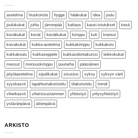
asetelma
hiuskoriste
hygge
hääkukat
idea
joulu
joulukukat
juhla
järvenpää
kattaus
kausi-istutukset
kesä
kesäkukat
kevät
kevätkukat
kimppu
koti
kranssi
kuivakukat
kukka-asetelma
kukkakimppu
kukkakoru
kukkakoulu
kukkaseppele
kukkasidontakurssi
leikkokukat
messut
morsiuskimppu
puutarha
pääsiäinen
pöytäasetelma
sipulikukat
sisustus
syksy
syksyn värit
syyskasvit
tapahtumakoristelu
tilakoristelu
trendi
viherkasvit
vihersisustaminen
yhteistyö
yritysyhteistyö
ystävänpäivä
äitienpäivä
ARKISTO