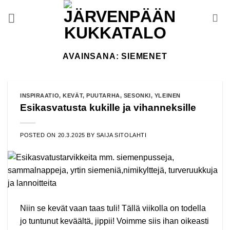
Skip
to
content
AVAINSANA:
SIEMENET
INSPIRAATIO
,
KEVÄT
,
PUUTARHA
,
SESONKI
,
YLEINEN
Esikasvatusta kukille ja vihanneksille
POSTED ON
20.3.2025
BY
SAIJA SITOLAHTI
Niin se kevät vaan taas tuli! Tällä viikolla on todella
jo tuntunut keväältä, jippii! Voimme siis ihan oikeasti