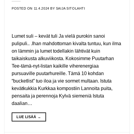
POSTED ON
11.4.2024
BY
SAIJA SITOLAHTI
Lumet suli – kevät tuli Ja vielä purokin sanoi
pulipuli.. .Ihan mahdottoman kivalta tuntuu, kun ilma
on lämmin ja lumet todellakin lähtivät kuin
taikaiskusta alkuviikosta. Kokosimme Puutarhan
Tee-tämä-nyt-listan kaikille viherenergiaa
pursuaville puutarhureille. Tämä 10 kohdan
“bucketlist” tuo iloa ja vie sormet multaan. Istuta
kevätkukkia Kurkkaa kompostiin Lannoita puita,
pensaita ja perennoja Kylvä siemeniä Istuta
daalian…
LUE LISÄÄ
→