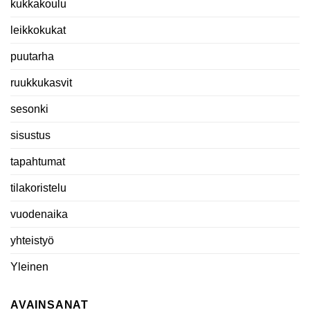
kukkakoulu
leikkokukat
puutarha
ruukkukasvit
sesonki
sisustus
tapahtumat
tilakoristelu
vuodenaika
yhteistyö
Yleinen
AVAINSANAT