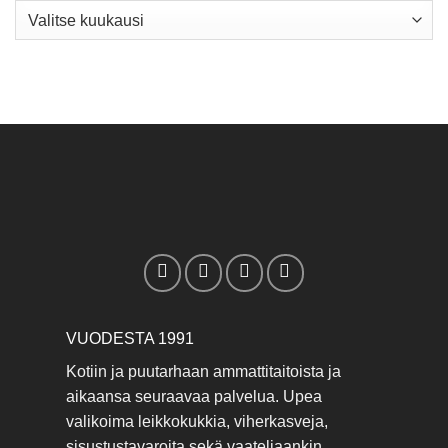
Arkisto
VUODESTA 1991
Kotiin ja puutarhaan ammattitaitoista ja
aikaansa seuraavaa palvelua. Upea
valikoima leikkokukkia, viherkasveja,
sisustustavaroita sekä vaateliaankin