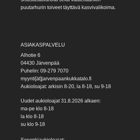
puutarhurin toiveet täyttävä kasvivalikoima.
ASIAKASPALVELU
Alhotie 6
04430 Järvenpää
Puhelin: 09-279 7070
myynti[ät]jarvenpaankukkatalo.fi
Aukioloajat: arkisin 8-20, la 8-18, su 9-18
Uudet aukioloajat 31.8.2026 alkaen:
ma-pe klo 8-18
la klo 8-18
su klo 9-18
Sesonkiaukioloajat: