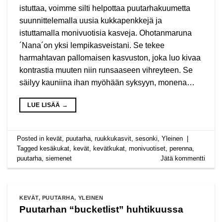
istuttaa, voimme silti helpottaa puutarhakuumetta
suunnittelemalla uusia kukkapenkkejä ja
istuttamalla monivuotisia kasveja. Ohotanmaruna
´Nana´on yksi lempikasveistani. Se tekee
harmahtavan pallomaisen kasvuston, joka luo kivaa
kontrastia muuten niin runsaaseen vihreyteen. Se
säilyy kauniina ihan myöhään syksyyn, monena…
LUE LISÄÄ
→
Posted in
kevät
,
puutarha
,
ruukkukasvit
,
sesonki
,
Yleinen
|
Tagged
kesäkukat
,
kevät
,
kevätkukat
,
monivuotiset
,
perenna
,
puutarha
,
siemenet
Jätä kommentti
KEVÄT
,
PUUTARHA
,
YLEINEN
Puutarhan “bucketlist” huhtikuussa