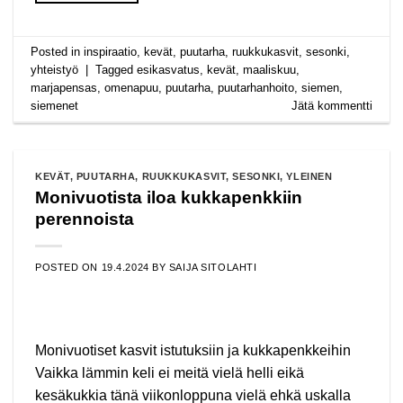
Posted in
inspiraatio
,
kevät
,
puutarha
,
ruukkukasvit
,
sesonki
,
yhteistyö
|
Tagged
esikasvatus
,
kevät
,
maaliskuu
,
marjapensas
,
omenapuu
,
puutarha
,
puutarhanhoito
,
siemen
,
siemenet
Jätä kommentti
KEVÄT
,
PUUTARHA
,
RUUKKUKASVIT
,
SESONKI
,
YLEINEN
Monivuotista iloa kukkapenkkiin
perennoista
POSTED ON
19.4.2024
BY
SAIJA SITOLAHTI
Monivuotiset kasvit istutuksiin ja kukkapenkkeihin
Vaikka lämmin keli ei meitä vielä helli eikä
kesäkukkia tänä viikonloppuna vielä ehkä uskalla