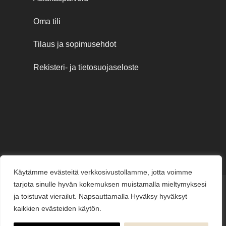
Oma tili
Tilaus ja sopimusehdot
Rekisteri- ja tietosuojaseloste
Käytämme evästeitä verkkosivustollamme, jotta voimme
tarjota sinulle hyvän kokemuksen muistamalla mieltymyksesi
Credit
MasterCard
Visa
Visa
ja toistuvat vierailut. Napsauttamalla Hyväksy hyväksyt
Card
Electron
kaikkien evästeiden käytön.
KESÄJUHLAT
KUKKAKAUPPA
LAHJAKORTIT
KUKKALÄHETYS
PUUTARHAMYYMÄLÄ
HAUTAUSPALVELU
HÄÄKUKAT