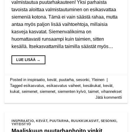
valmistautua puutarhakauteen! Yksi parhaista
tavoista aloittaa valmistautuminen on esikasvattaa
siemeniä kotona. Tämä ei vain säästä rahaa, mutta
antaa myös paljon lisää vaihtoehtoja, millaisia
kasveja kasvatat. Siemenvalikoima on
huomattavasti runsaampi kuin taimien, sitten
kesällä. Itsekasvattamilla taimilla säästät myös…
LUE LISÄÄ
→
Posted in
inspiraatio
,
kevät
,
puutarha
,
sesonki
,
Yleinen
|
Tagged
esikasvatus
,
esikasvatus vaiheet
,
kesäkukat
,
kevät
,
kukat
,
seimenet
,
siemenet
,
siementen kylvö
,
taimet
,
vihannekset
Jätä kommentti
INSPIRAATIO
,
KEVÄT
,
PUUTARHA
,
RUUKKUKASVIT
,
SESONKI
,
YHTEISTYÖ
Maaliskuun puutarhanhoito vinkit