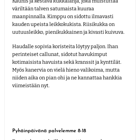
Kaunis ja kestävä kukkalahja, joka muistuttaa
väriltään talven satumaista kuuraa
maanpinnalla. Kimppu on sidottu ilmavasti
kauden upeista leikkokukista. Riisikukka on
uutuusleikko, pienikukkainen ja kivasti kuivuva.
Haudalle sopivia koristeita löytyy paljon. Ihan
perinteiset callunat, sidotut havukimput
kotimaisista havuista sekä kranssit ja kynttilät.
Myös kanervia on vielä hieno valikoima, mutta
niiden aika on pian ohi ja ne kannattaa hankkia
viimeistään nyt.
Pyhäinpäivänä palvelemme 8-18