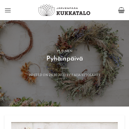
Skip
to
content
YLEINEN
Pyhäinpäivä
POSTED ON
26.10.2023
BY
SAIJA SITOLAHTI