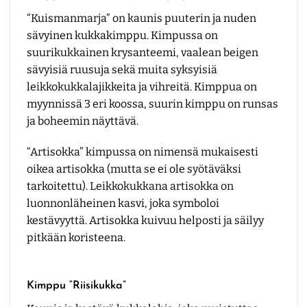
“Kuismanmarja” on kaunis puuterin ja nuden
sävyinen kukkakimppu. Kimpussa on
suurikukkainen krysanteemi, vaalean beigen
sävyisiä ruusuja sekä muita syksyisiä
leikkokukkalajikkeita ja vihreitä. Kimppua on
myynnissä 3 eri koossa, suurin kimppu on runsas
ja boheemin näyttävä.
“Artisokka” kimpussa on nimensä mukaisesti
oikea artisokka (mutta se ei ole syötäväksi
tarkoitettu). Leikkokukkana artisokka on
luonnonläheinen kasvi, joka symboloi
kestävyyttä. Artisokka kuivuu helposti ja säilyy
pitkään koristeena.
Kimppu “Riisikukka”