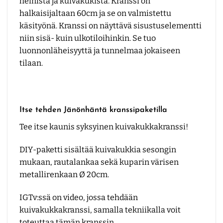
heinistä ja kuivakukista. Kranssi on
halkaisijaltaan 60cm ja se on valmistettu
käsityönä. Kranssi on näyttävä sisustuselementti
niin sisä- kuin ulkotiloihinkin. Se tuo
luonnonläheisyyttä ja tunnelmaa jokaiseen
tilaan.
Itse tehden Jänönhäntä kranssipaketilla
Tee itse kaunis syksyinen kuivakukkakranssi!
DIY-paketti sisältää kuivakukkia sesongin
mukaan, rautalankaa sekä kuparin värisen
metallirenkaan Ø 20cm.
IGTv:ssä on video, jossa tehdään
kuivakukkakranssi, samalla tekniikalla voit
toteuttaa tämän kranssin.