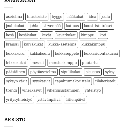
AVAINSANAT
asetelma
hiuskoriste
hygge
hääkukat
idea
joulu
joulukukat
juhla
järvenpää
kattaus
kausi-istutukset
kesä
kesäkukat
kevät
kevätkukat
kimppu
koti
kranssi
kuivakukat
kukka-asetelma
kukkakimppu
kukkakoru
kukkakoulu
kukkaseppele
kukkasidontakurssi
leikkokukat
messut
morsiuskimppu
puutarha
pääsiäinen
pöytäasetelma
sipulikukat
sisustus
syksy
syksyn värit
syyskasvit
tapahtumakoristelu
tilakoristelu
trendi
viherkasvit
vihersisustaminen
yhteistyö
yritysyhteistyö
ystävänpäivä
äitienpäivä
ARKISTO