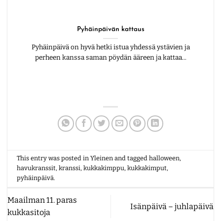
Pyhäinpäivän kattaus
Pyhäinpäivä on hyvä hetki istua yhdessä ystävien ja
perheen kanssa saman pöydän ääreen ja kattaa...
This entry was posted in
Yleinen
and tagged
halloween
,
havukranssit
,
kranssi
,
kukkakimppu
,
kukkakimput
,
pyhäinpäivä
.
Maailman 11. paras
Isänpäivä – juhlapäivä
kukkasitoja