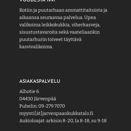
VUODESTA 1991
Kotiin ja puutarhaan ammattitaitoista ja
aikaansa seuraavaa palvelua. Upea
valikoima leikkokukkia, viherkasveja,
sisustustavaroita sekä vaateliaankin
puutarhurin toiveet täyttävä
kasvivalikoima.
ASIAKASPALVELU
Alhotie 6
04430 Järvenpää
Puhelin: 09-279 7070
myynti[ät]jarvenpaankukkatalo.fi
Aukioloajat: arkisin 8-20, la 8-18, su 9-18