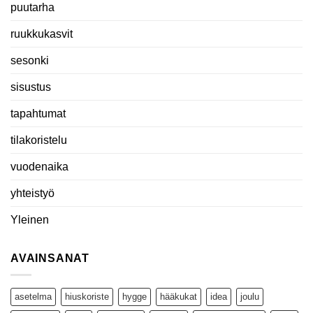
puutarha
ruukkukasvit
sesonki
sisustus
tapahtumat
tilakoristelu
vuodenaika
yhteistyö
Yleinen
AVAINSANAT
asetelma
hiuskoriste
hygge
hääkukat
idea
joulu