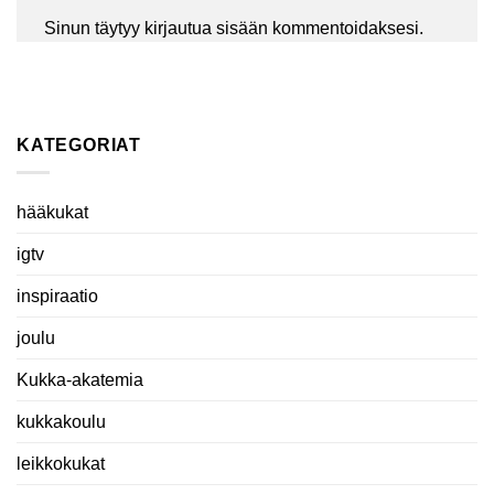
Sinun täytyy
kirjautua sisään
kommentoidaksesi.
KATEGORIAT
hääkukat
igtv
inspiraatio
joulu
Kukka-akatemia
kukkakoulu
leikkokukat