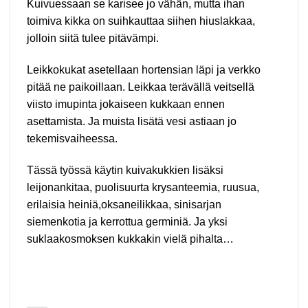
Kuivuessaan se karisee jo vähän, mutta ihan
toimiva kikka on suihkauttaa siihen hiuslakkaa,
jolloin siitä tulee pitävämpi.
Leikkokukat asetellaan hortensian läpi ja verkko
pitää ne paikoillaan. Leikkaa terävällä veitsellä
viisto imupinta jokaiseen kukkaan ennen
asettamista. Ja muista lisätä vesi astiaan jo
tekemisvaiheessa.
Tässä työssä käytin kuivakukkien lisäksi
leijonankitaa, puolisuurta krysanteemia, ruusua,
erilaisia heiniä,oksaneilikkaa, sinisarjan
siemenkotia ja kerrottua germiniä. Ja yksi
suklaakosmoksen kukkakin vielä pihalta…