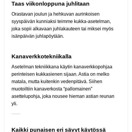
Taas viikonloppuna juhlitaan
Orastavan joulun ja hehkuvan aurinkoisen
syyspäivän kunniaksi teimme kukka-asetelman,
joka sopii alkavaan juhlakauteen tai miksei myös
isänpäivän juhlapöytään.
Kanaverkkotekniikalla
Asetelman tekniikkana käytin kanaverkkopohjaa
perinteisen kukkasienen sijaan. Astia on melko
matala, mutta kuitenkin vedenpitävä. Siihen
muotoiltiin kanaverkosta “pallomainen”
asettelupohja, joka nousee hieman astian reunan
yli.
Kaikki punaisen eri sävyt käytössä