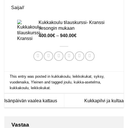
Saija//
Kukkakoulu tilauskurssi- Kranssi
sesongin mukaan
Hintaluokka:
400.00
€
–
940.00
€
400.00€
-
940.00€
This entry was posted in
kukkakoulu
,
leikkokukat
,
syksy
,
vuodenaika
,
Yleinen
and tagged
joulu
,
kukka-asetelma
,
kukkakoulu
,
leikkokukat
.
Isänpäivän vaalea kattaus
Kukkapilvi ja kultaa
Vastaa