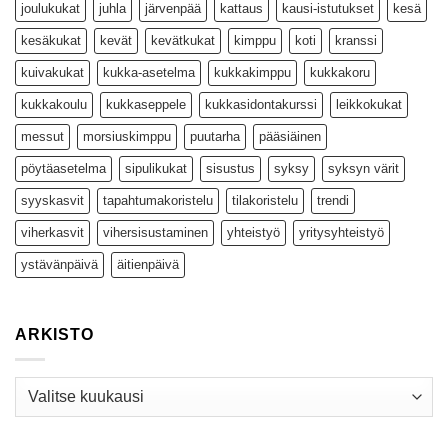
joulukukat
juhla
järvenpää
kattaus
kausi-istutukset
kesä
kesäkukat
kevät
kevätkukat
kimppu
koti
kranssi
kuivakukat
kukka-asetelma
kukkakimppu
kukkakoru
kukkakoulu
kukkaseppele
kukkasidontakurssi
leikkokukat
messut
morsiuskimppu
puutarha
pääsiäinen
pöytäasetelma
sipulikukat
sisustus
syksy
syksyn värit
syyskasvit
tapahtumakoristelu
tilakoristelu
trendi
viherkasvit
vihersisustaminen
yhteistyö
yritysyhteistyö
ystävänpäivä
äitienpäivä
ARKISTO
Arkisto