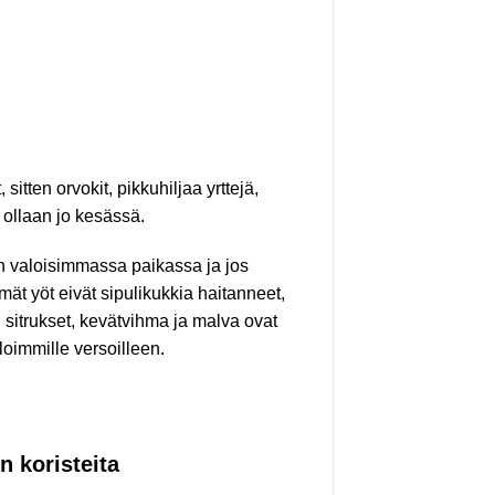
itten orvokit, pikkuhiljaa yrttejä,
 ollaan jo kesässä.
n valoisimmassa paikassa ja jos
mät yöt eivät sipulikukkia haitanneet,
n sitrukset, kevätvihma ja malva ovat
loimmille versoilleen.
n koristeita