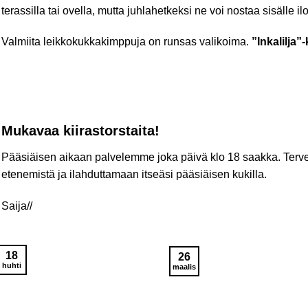
terassilla tai ovella, mutta juhlahetkeksi ne voi nostaa sisälle i
Valmiita leikkokukkakimppuja on runsas valikoima.
”Inkalilja”
Mukavaa kiirastorstaita!
Pääsiäisen aikaan palvelemme joka päivä klo 18 saakka. Ter
etenemistä ja ilahduttamaan itseäsi pääsiäisen kukilla.
Saija//
18
26
huhti
maalis