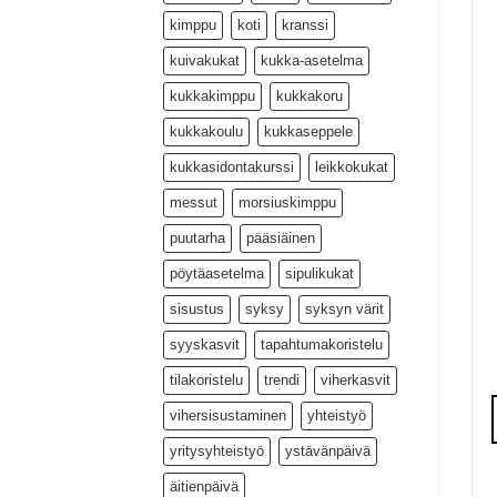
kimppu
koti
kranssi
kuivakukat
kukka-asetelma
kukkakimppu
kukkakoru
kukkakoulu
kukkaseppele
kukkasidontakurssi
leikkokukat
messut
morsiuskimppu
puutarha
pääsiäinen
pöytäasetelma
sipulikukat
sisustus
syksy
syksyn värit
syyskasvit
tapahtumakoristelu
tilakoristelu
trendi
viherkasvit
vihersisustaminen
yhteistyö
yritysyhteistyö
ystävänpäivä
äitienpäivä