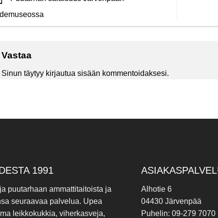
idemuseossa
Vastaa
Sinun täytyy
kirjautua sisään
kommentoidaksesi.
DESTA 1991
ASIAKASPALVEL
 ja puutarhaan ammattitaitoista ja
Alhotie 6
nsa seuraavaa palvelua. Upea
04430 Järvenpää
ima leikkokukkia, viherkasveja,
Puhelin: 09-279 7070