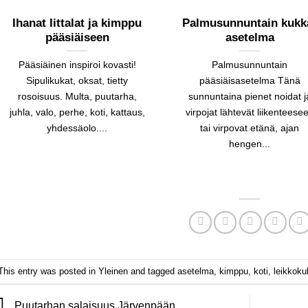
Ihanat Iittalat ja kimppu
Palmusunnuntain kukk
pääsiäiseen
asetelma
Pääsiäinen inspiroi kovasti!
Palmusunnuntain
Sipulikukat, oksat, tietty
pääsiäisasetelma Tänä
rosoisuus. Multa, puutarha,
sunnuntaina pienet noidat j
juhla, valo, perhe, koti, kattaus,
virpojat lähtevät liikenteese
yhdessäolo....
tai virpovat etänä, ajan
hengen...
This entry was posted in
Yleinen
and tagged
asetelma
,
kimppu
,
koti
,
leikkoku
Puutarhan salaisuus Järvenpään