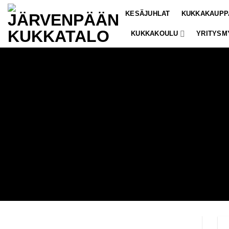
Skip
KESÄJUHLAT
KUKKAKAUPP
to
content
KUKKAKOULU
YRITYSM