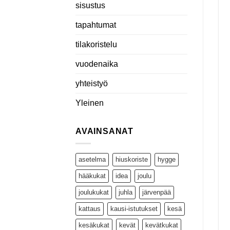
sisustus
tapahtumat
tilakoristelu
vuodenaika
yhteistyö
Yleinen
AVAINSANAT
asetelma
hiuskoriste
hygge
hääkukat
idea
joulu
joulukukat
juhla
järvenpää
kattaus
kausi-istutukset
kesä
kesäkukat
kevät
kevätkukat