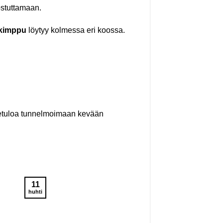
lostuttamaan.
-kimppu
löytyy kolmessa eri koossa.
vetuloa tunnelmoimaan kevään
11
huhti