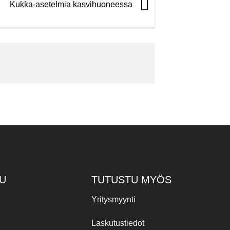
Kukka-asetelmia kasvihuoneessa
U
TUTUSTU MYÖS
Yritysmyynti
Laskutustiedot