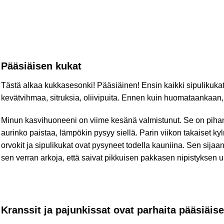
Pääsiäisen kukat
Tästä alkaa kukkasesonki! Pääsiäinen! Ensin kaikki sipulikukat, s
kevätvihmaa, sitruksia, oliivipuita. Ennen kuin huomataankaan,
Minun kasvihuoneeni on viime kesänä valmistunut. Se on piha
aurinko paistaa, lämpökin pysyy siellä. Parin viikon takaiset kyl
orvokit ja sipulikukat ovat pysyneet todella kauniina. Sen sijaa
sen verran arkoja, että saivat pikkuisen pakkasen nipistyksen u
Kranssit ja pajunkissat ovat parhaita pääsiäise