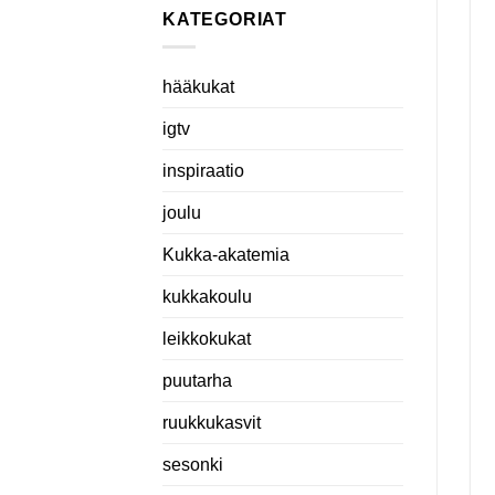
KATEGORIAT
hääkukat
igtv
inspiraatio
joulu
Kukka-akatemia
kukkakoulu
leikkokukat
puutarha
ruukkukasvit
sesonki