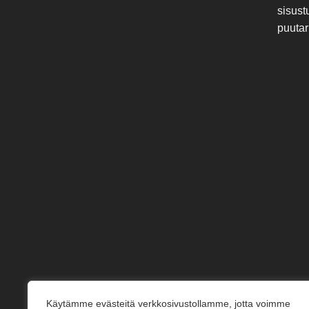
sisust
puutar
Käytämme evästeitä verkkosivustollamme, jotta voimme