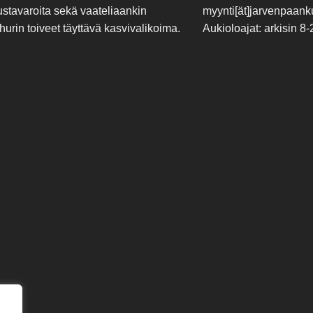
ustavaroita sekä vaateliaankin
myynti[ät]jarvenpaanku
hurin toiveet täyttävä kasvivalikoima.
Aukioloajat: arkisin 8-