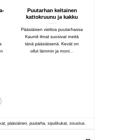
a-
Puutarhan keltainen
kattokruunu ja kakku
Pääsiäisen viettoa puutarhassa
Kauniit ilmat suosivat meitä
a
tänä pääsiäisenä. Kevät on
en
ollut lämmin ja moni...
kat
,
pääsiäinen
,
puutarha
,
sipulikukat
,
sisustus
.