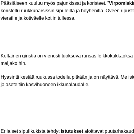
Pääsiäiseen kuuluu myös pajunkissat ja koristeet. ”
Virpomisk
koristeltu ruukkunarsissin sipuleilla ja höyhenillä. Oveen ripust
vieraille ja kotiväelle kotiin tullessa.
Keltainen ginstia on vienosti tuoksuva runsas leikkokukkaoksa ja
maljakoihin.
Hyasintti kestää ruukussa todella pitkään ja on näyttävä. Me is
ja aseteltiin kasvihuoneen ikkunalaudalle.
Erilaiset sipulikukista tehdyt
istutukset
aloittavat puutarhakaud