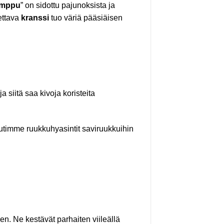
imppu
” on sidottu pajunoksista ja
ettava
kranssi
tuo väriä pääsiäisen
 siitä saa kivoja koristeita
tutimme ruukkuhyasintit saviruukkuihin
en. Ne kestävät parhaiten viileällä