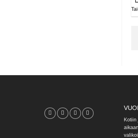
Ta
VUO
Kotiin
aikaa
valiko