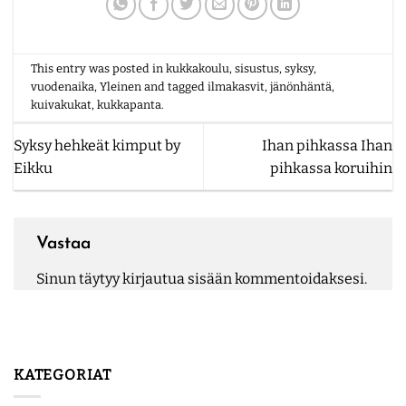
This entry was posted in
kukkakoulu
,
sisustus
,
syksy
,
vuodenaika
,
Yleinen
and tagged
ilmakasvit
,
jänönhäntä
,
kuivakukat
,
kukkapanta
.
Syksy hehkeät kimput by
Ihan pihkassa Ihan
Eikku
pihkassa koruihin
Vastaa
Sinun täytyy
kirjautua sisään
kommentoidaksesi.
KATEGORIAT