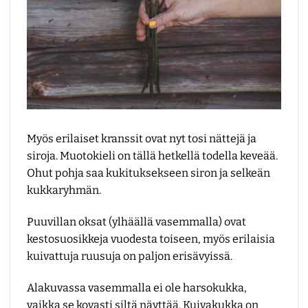
Myös erilaiset kranssit ovat nyt tosi nättejä ja
siroja. Muotokieli on tällä hetkellä todella keveää.
Ohut pohja saa kukituksekseen siron ja selkeän
kukkaryhmän.
Puuvillan oksat (ylhäällä vasemmalla) ovat
kestosuosikkeja vuodesta toiseen, myös erilaisia
kuivattuja ruusuja on paljon erisävyissä.
Alakuvassa vasemmalla ei ole harsokukka,
vaikka se kovasti siltä näyttää. Kuivakukka on