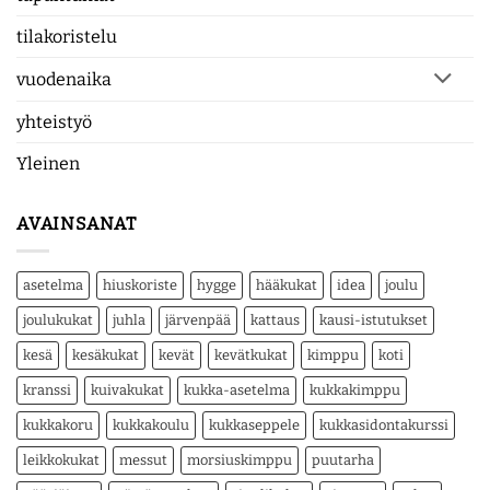
tilakoristelu
vuodenaika
yhteistyö
Yleinen
AVAINSANAT
asetelma
hiuskoriste
hygge
hääkukat
idea
joulu
joulukukat
juhla
järvenpää
kattaus
kausi-istutukset
kesä
kesäkukat
kevät
kevätkukat
kimppu
koti
kranssi
kuivakukat
kukka-asetelma
kukkakimppu
kukkakoru
kukkakoulu
kukkaseppele
kukkasidontakurssi
leikkokukat
messut
morsiuskimppu
puutarha