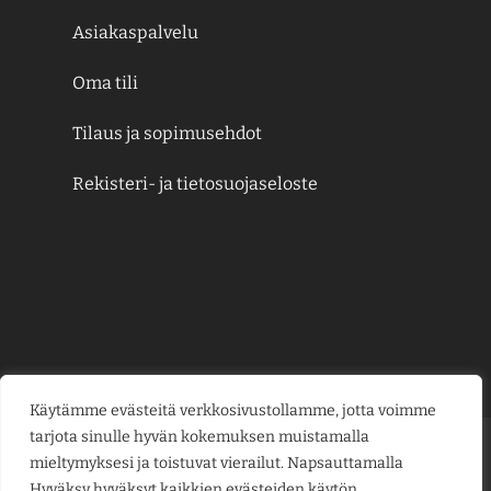
Asiakaspalvelu
Oma tili
Tilaus ja sopimusehdot
Rekisteri- ja tietosuojaseloste
Käytämme evästeitä verkkosivustollamme, jotta voimme
tarjota sinulle hyvän kokemuksen muistamalla
Credit
MasterCard
Visa
Visa
mieltymyksesi ja toistuvat vierailut. Napsauttamalla
Card
Electron
Hyväksy hyväksyt kaikkien evästeiden käytön.