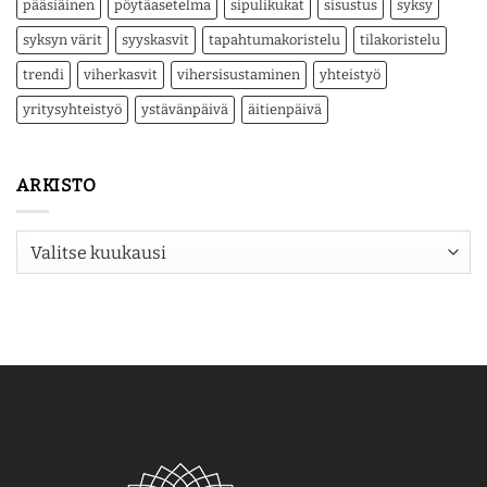
pääsiäinen
pöytäasetelma
sipulikukat
sisustus
syksy
syksyn värit
syyskasvit
tapahtumakoristelu
tilakoristelu
trendi
viherkasvit
vihersisustaminen
yhteistyö
yritysyhteistyö
ystävänpäivä
äitienpäivä
ARKISTO
Arkisto