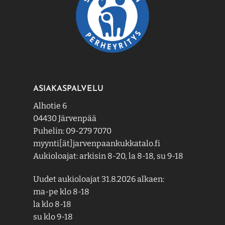
ASIAKASPALVELU
Alhotie 6
04430 Järvenpää
Puhelin: 09-279 7070
myynti[ät]jarvenpaankukkatalo.fi
Aukioloajat: arkisin 8-20, la 8-18, su 9-18
Uudet aukioloajat 31.8.2026 alkaen:
ma-pe klo 8-18
la klo 8-18
su klo 9-18