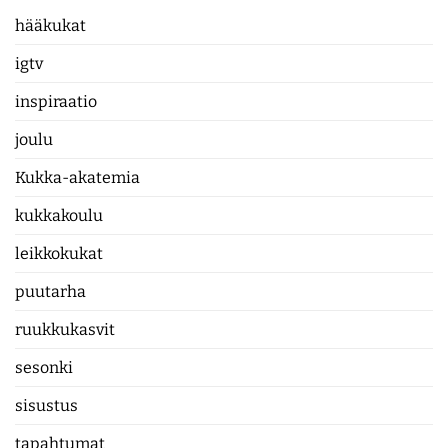
hääkukat
igtv
inspiraatio
joulu
Kukka-akatemia
kukkakoulu
leikkokukat
puutarha
ruukkukasvit
sesonki
sisustus
tapahtumat