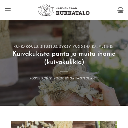
Skip
to
content
KUKKAKOULU
,
SISUSTUS
,
SYKSY
,
VUODENAIKA
,
YLEINEN
Kuivakukista panta ja muita ihania
(kuivakukkia)
POSTED ON
21.9.2020
BY
SAIJA SITOLAHTI