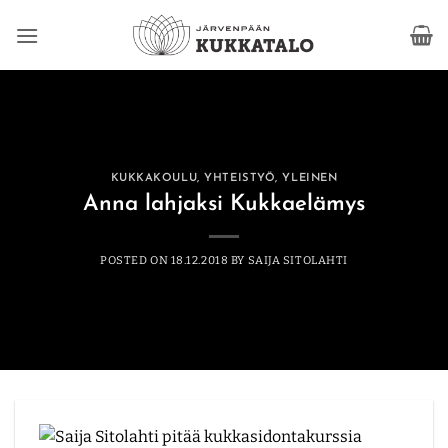
Skip
to
content
KUKKAKOULU
,
YHTEISTYÖ
,
YLEINEN
Anna lahjaksi Kukkaelämys
POSTED ON
18.12.2018
BY
SAIJA SITOLAHTI