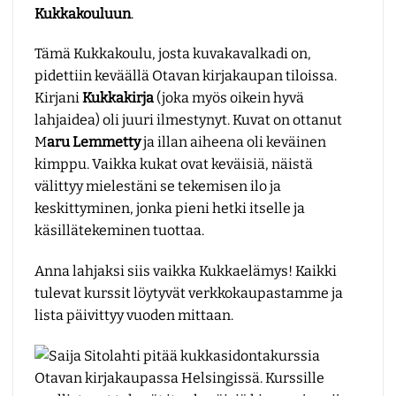
Kukkakouluun
.
Tämä Kukkakoulu, josta kuvakavalkadi on,
pidettiin keväällä Otavan kirjakaupan tiloissa.
Kirjani
Kukkakirja
(joka myös oikein hyvä
lahjaidea) oli juuri ilmestynyt. Kuvat on ottanut
M
aru Lemmetty
ja illan aiheena oli keväinen
kimppu. Vaikka kukat ovat keväisiä, näistä
välittyy mielestäni se tekemisen ilo ja
keskittyminen, jonka pieni hetki itselle ja
käsillätekeminen tuottaa.
Anna lahjaksi siis vaikka Kukkaelämys! Kaikki
tulevat kurssit löytyvät
verkkokaupastamme
ja
lista päivittyy vuoden mittaan.