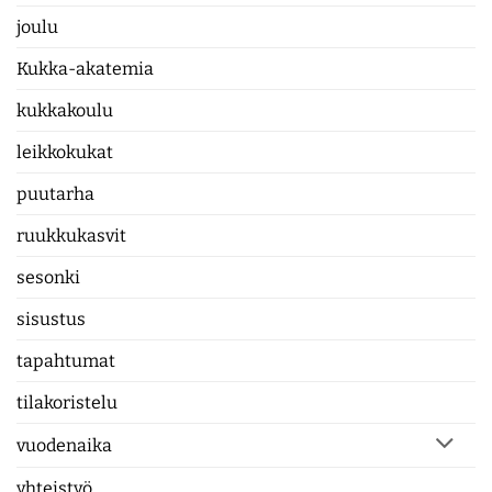
joulu
Kukka-akatemia
kukkakoulu
leikkokukat
puutarha
ruukkukasvit
sesonki
sisustus
tapahtumat
tilakoristelu
vuodenaika
yhteistyö