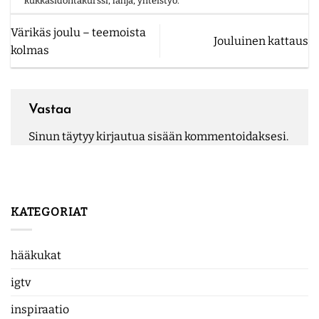
kukkasidontakurssi
,
lahja
,
yhteistyö
.
Värikäs joulu – teemoista
Jouluinen kattaus
kolmas
Vastaa
Sinun täytyy
kirjautua sisään
kommentoidaksesi.
KATEGORIAT
hääkukat
igtv
inspiraatio