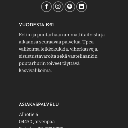
VUODESTA 1991
Kotiin ja puutarhaan ammattitaitoista ja
aikaansa seuraavaa palvelua. Upea
valikoima leikkokukkia, viherkasveja,
sisustustavaroita sekä vaateliaankin
puutarhurin toiveet täyttävä
kasvivalikoima.
ASIAKASPALVELU
Alhotie 6
04430 Järvenpää