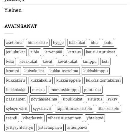
Yleinen
AVAINSANAT
asetelma
hiuskoriste
hygge
hääkukat
idea
joulu
joulukukat
juhla
järvenpää
kattaus
kausi-istutukset
kesä
kesäkukat
kevät
kevätkukat
kimppu
koti
kranssi
kuivakukat
kukka-asetelma
kukkakimppu
kukkakoru
kukkakoulu
kukkaseppele
kukkasidontakurssi
leikkokukat
messut
morsiuskimppu
puutarha
pääsiäinen
pöytäasetelma
sipulikukat
sisustus
syksy
syksyn värit
syyskasvit
tapahtumakoristelu
tilakoristelu
trendi
viherkasvit
vihersisustaminen
yhteistyö
yritysyhteistyö
ystävänpäivä
äitienpäivä