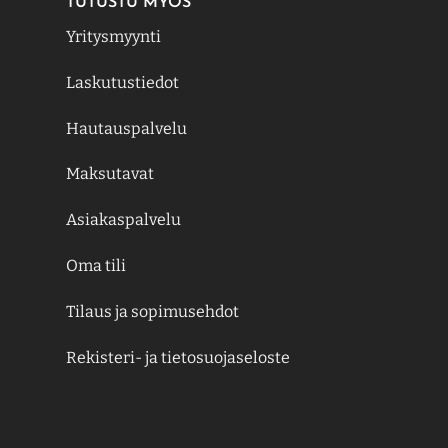
TUTUSTU MYÖS
Yritysmyynti
Laskutustiedot
Hautauspalvelu
Maksutavat
Asiakaspalvelu
Oma tili
Tilaus ja sopimusehdot
Rekisteri- ja tietosuojaseloste