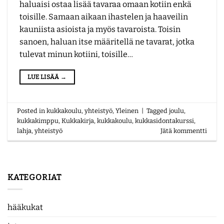
haluaisi ostaa lisää tavaraa omaan kotiin enkä
toisille. Samaan aikaan ihastelen ja haaveilin
kauniista asioista ja myös tavaroista. Toisin
sanoen, haluan itse määritellä ne tavarat, jotka
tulevat minun kotiini, toisille…
LUE LISÄÄ
→
Posted in
kukkakoulu
,
yhteistyö
,
Yleinen
|
Tagged
joulu
,
kukkakimppu
,
Kukkakirja
,
kukkakoulu
,
kukkasidontakurssi
,
lahja
,
yhteistyö
Jätä kommentti
KATEGORIAT
hääkukat