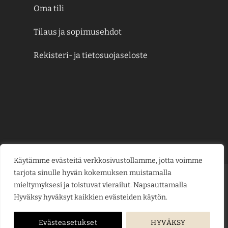
Oma tili
Tilaus ja sopimusehdot
Rekisteri- ja tietosuojaseloste
Käytämme evästeitä verkkosivustollamme, jotta voimme
tarjota sinulle hyvän kokemuksen muistamalla
Credit
MasterCard
Visa
Visa
mieltymyksesi ja toistuvat vierailut. Napsauttamalla
Card
Electron
Hyväksy hyväksyt kaikkien evästeiden käytön.
KESÄJUHLAT
KUKKAKAUPPA
LAHJAKORTIT
KUKKALÄHETYS
PUUTARHAMYYMÄLÄ
HAUTAUSPALVELU
HÄÄKUKAT
KUKKAKOULU
YRITYSMYYNTI
BLOGI
ME
Evästeasetukset
HYVÄKSY