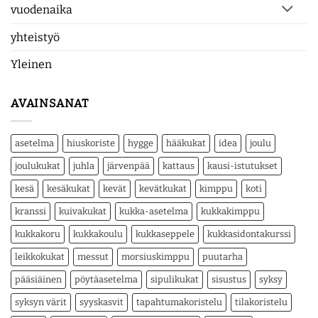
vuodenaika
yhteistyö
Yleinen
AVAINSANAT
asetelma
hiuskoriste
hygge
hääkukat
idea
joulu
joulukukat
juhla
järvenpää
kattaus
kausi-istutukset
kesä
kesäkukat
kevät
kevätkukat
kimppu
koti
kranssi
kuivakukat
kukka-asetelma
kukkakimppu
kukkakoru
kukkakoulu
kukkaseppele
kukkasidontakurssi
leikkokukat
messut
morsiuskimppu
puutarha
pääsiäinen
pöytäasetelma
sipulikukat
sisustus
syksy
syksyn värit
syyskasvit
tapahtumakoristelu
tilakoristelu