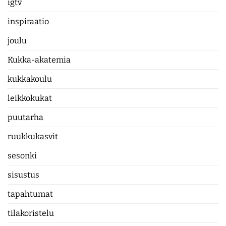
igtv
inspiraatio
joulu
Kukka-akatemia
kukkakoulu
leikkokukat
puutarha
ruukkukasvit
sesonki
sisustus
tapahtumat
tilakoristelu