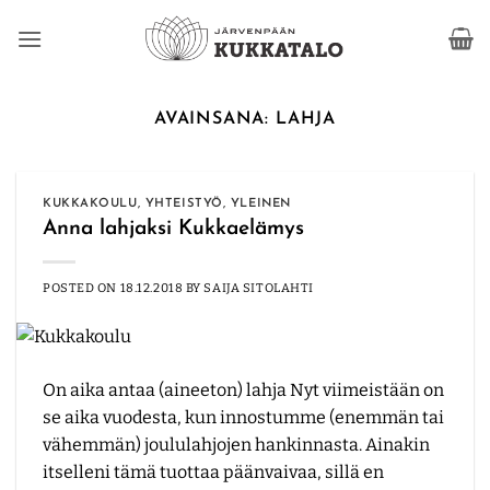
Skip
to
content
AVAINSANA:
LAHJA
KUKKAKOULU
,
YHTEISTYÖ
,
YLEINEN
Anna lahjaksi Kukkaelämys
POSTED ON
18.12.2018
BY
SAIJA SITOLAHTI
On aika antaa (aineeton) lahja Nyt viimeistään on
se aika vuodesta, kun innostumme (enemmän tai
vähemmän) joululahjojen hankinnasta. Ainakin
itselleni tämä tuottaa päänvaivaa, sillä en