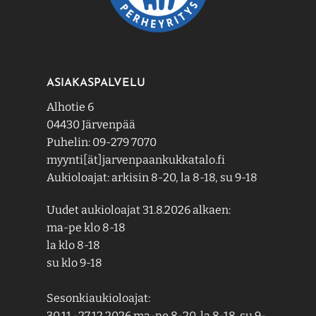
ASIAKASPALVELU
Alhotie 6
04430 Järvenpää
Puhelin: 09-279 7070
myynti[ät]jarvenpaankukkatalo.fi
Aukioloajat: arkisin 8-20, la 8-18, su 9-18
Uudet aukioloajat 31.8.2026 alkaen:
ma-pe klo 8-18
la klo 8-18
su klo 9-18
Sesonkiaukioloajat:
30.11.-27.12.2026 ma-pe 8-20, la 8-18, su 9-