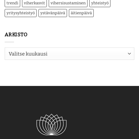
trendi
viherkasvit
vihersisustaminen
yhteistyö
yritysyhteistyö
ystävänpäivä
äitienpäivä
ARKISTO
Arkisto